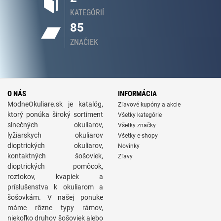
KATEGÓRIÍ
85
ZNAČIEK
O NÁS
INFORMÁCIA
ModneOkuliare.sk je katalóg,
Zľavové kupóny a akcie
ktorý ponúka široký sortiment
Všetky kategórie
slnečných okuliarov,
Všetky značky
lyžiarskych okuliarov
Všetky e-shopy
dioptrických okuliarov,
Novinky
kontaktných šošoviek,
Zľavy
dioptrických pomôcok,
roztokov, kvapiek a
príslušenstva k okuliarom a
šošovkám. V našej ponuke
máme rôzne typy rámov,
niekoľko druhov šošoviek alebo