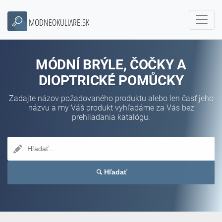
MODNEOKULIARE.SK
MÓDNÍ BRÝLE, ČOČKY A
DIOPTRICKÉ POMŮCKY
Zadajte názov požadovaného produktu alebo len časť jeho
názvu a my Váš produkt vyhľadáme za Vás bez
prehliadania katalógu.
Hľadať