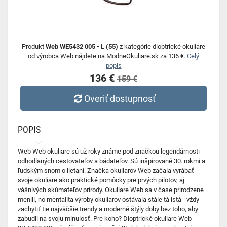
Produkt
Web WE5432 005 - L (55)
z kategórie dioptrické okuliare
od výrobca Web nájdete na ModneOkuliare.sk za 136 €.
Celý
popis
136 €
159 €
Overiť dostupnosť
POPIS
Web Web okuliare sú už roky známe pod značkou legendárnosti
odhodlaných cestovateľov a bádateľov. Sú inšpirované 30. rokmi a
ľudským snom o lietaní. Značka okuliarov Web začala vyrábať
svoje okuliare ako praktické pomôcky pre prvých pilotov, aj
vášnivých skúmateľov prírody. Okuliare Web sa v čase prirodzene
menili, no mentalita výroby okuliarov ostávala stále tá istá - vždy
zachytiť tie najväčšie trendy a moderné štýly doby bez toho, aby
zabudli na svoju minulosť. Pre koho? Dioptrické okuliare Web