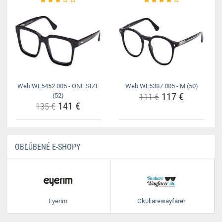
Web WE5452 005 - ONE SIZE
Web WE5387 005 - M (50)
117 €
(52)
111 €
141 €
135 €
OBĽÚBENÉ E-SHOPY
Eyerim
Okuliarewayfarer