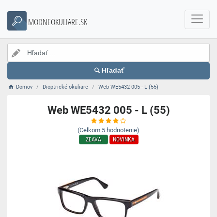
MODNEOKULIARE.SK
Hľadať
Domov
Dioptrické okuliare
Web WE5432 005 - L (55)
Web WE5432 005 - L (55)
(Celkom
5
hodnotenie)
ZĽAVA
NOVINKA