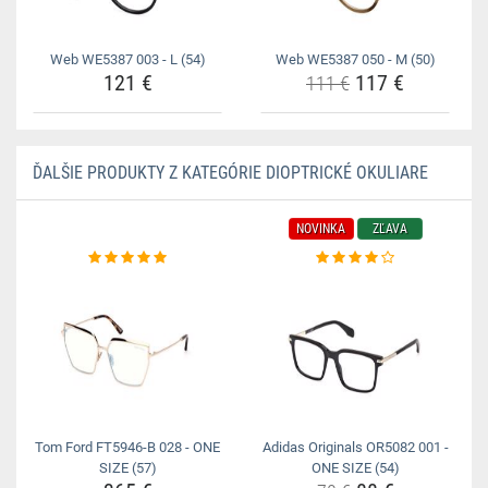
Web WE5387 003 - L (54)
Web WE5387 050 - M (50)
121 €
117 €
111 €
ĎALŠIE PRODUKTY Z KATEGÓRIE DIOPTRICKÉ OKULIARE
NOVINKA
ZĽAVA
Tom Ford FT5946-B 028 - ONE
Adidas Originals OR5082 001 -
SIZE (57)
ONE SIZE (54)