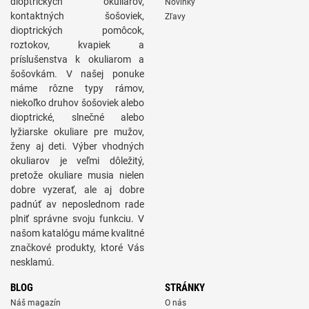
dioptrických okuliarov,
Novinky
kontaktných šošoviek,
Zľavy
dioptrických pomôcok,
roztokov, kvapiek a
príslušenstva k okuliarom a
šošovkám. V našej ponuke
máme rôzne typy rámov,
niekoľko druhov šošoviek alebo
dioptrické, slnečné alebo
lyžiarske okuliare pre mužov,
ženy aj deti. Výber vhodných
okuliarov je veľmi dôležitý,
pretože okuliare musia nielen
dobre vyzerať, ale aj dobre
padnúť av neposlednom rade
plniť správne svoju funkciu. V
našom katalógu máme kvalitné
značkové produkty, ktoré Vás
nesklamú.
BLOG
STRÁNKY
Náš magazín
O nás