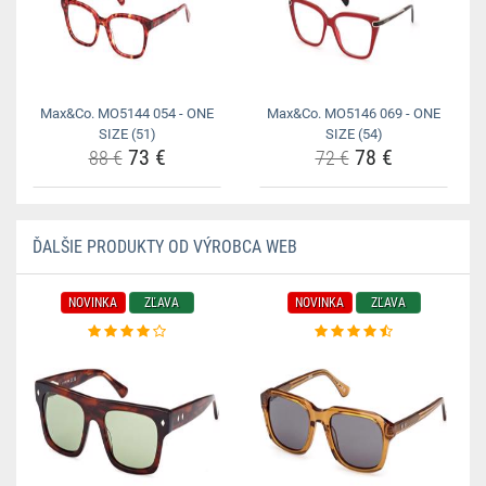
Max&Co. MO5144 054 - ONE
Max&Co. MO5146 069 - ONE
SIZE (51)
SIZE (54)
73 €
78 €
88 €
72 €
ĎALŠIE PRODUKTY OD VÝROBCA WEB
NOVINKA
ZĽAVA
NOVINKA
ZĽAVA