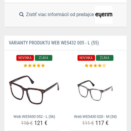
Zistiť viac informácií od predajce
VARIANTY PRODUKTU WEB WE5432 005 - L (55)
NOVINKA
ZĽAVA
NOVINKA
ZĽAVA
Web WE5430 052 - L (56)
Web WE5430 020 - M (54)
121 €
117 €
116 €
111 €