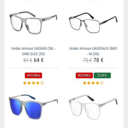
Under Armour UA5043 CBL -
Under Armour UA5034/G 5MO
ONE SIZE (55)
- M (56)
64 €
78 €
61 €
75 €
NOVINKA
NOVINKA
ZĽAVA