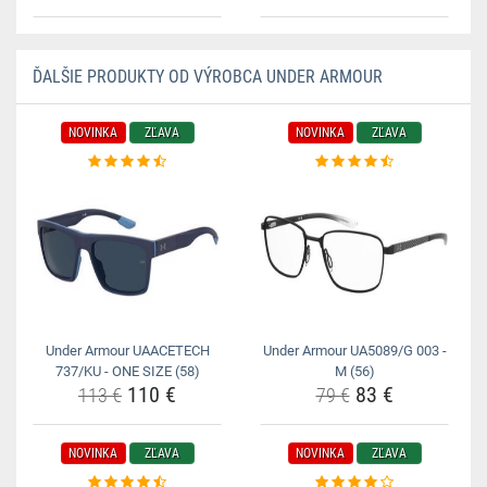
ĎALŠIE PRODUKTY OD VÝROBCA UNDER ARMOUR
NOVINKA
ZĽAVA
NOVINKA
ZĽAVA
Under Armour UAACETECH
Under Armour UA5089/G 003 -
737/KU - ONE SIZE (58)
M (56)
110 €
83 €
113 €
79 €
NOVINKA
ZĽAVA
NOVINKA
ZĽAVA