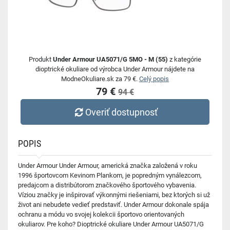
Produkt
Under Armour UA5071/G 5MO - M (55)
z kategórie
dioptrické okuliare od výrobca Under Armour nájdete na
ModneOkuliare.sk za 79 €.
Celý popis
79 €
94 €
Overiť dostupnosť
POPIS
Under Armour Under Armour, americká značka založená v roku
1996 športovcom Kevinom Plankom, je popredným vynálezcom,
predajcom a distribútorom značkového športového vybavenia.
Víziou značky je inšpirovať výkonnými riešeniami, bez ktorých si už
život ani nebudete vedieť predstaviť. Under Armour dokonale spája
ochranu a módu vo svojej kolekcii športovo orientovaných
okuliarov. Pre koho? Dioptrické okuliare Under Armour UA5071/G