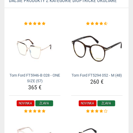
ĎALŠIE PRODUKTY Z KATEGÓRIE DIOPTRICKÉ OKULIARE
Tom Ford FT5946-B 028 - ONE
Tom Ford FT5294 052 - M (48)
260 €
SIZE (57)
365 €
NOVINKA
ZĽAVA
NOVINKA
ZĽAVA