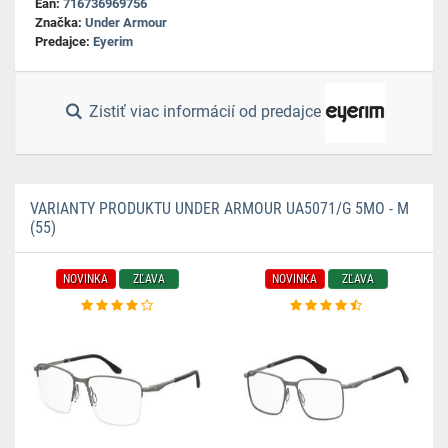
Ean:
716736969756
Značka:
Under Armour
Predajce:
Eyerim
Zistiť viac informácií od predajce
VARIANTY PRODUKTU UNDER ARMOUR UA5071/G 5MO - M
(55)
NOVINKA
ZĽAVA
NOVINKA
ZĽAVA