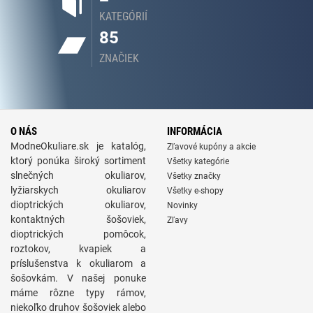
KATEGÓRIÍ
85
ZNAČIEK
O NÁS
INFORMÁCIA
ModneOkuliare.sk je katalóg,
Zľavové kupóny a akcie
ktorý ponúka široký sortiment
Všetky kategórie
slnečných okuliarov,
Všetky značky
lyžiarskych okuliarov
Všetky e-shopy
dioptrických okuliarov,
Novinky
kontaktných šošoviek,
Zľavy
dioptrických pomôcok,
roztokov, kvapiek a
príslušenstva k okuliarom a
šošovkám. V našej ponuke
máme rôzne typy rámov,
niekoľko druhov šošoviek alebo