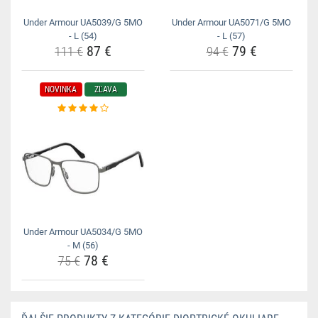
Under Armour UA5039/G 5MO
Under Armour UA5071/G 5MO
- L (54)
- L (57)
87 €
79 €
111 €
94 €
NOVINKA
ZĽAVA
Under Armour UA5034/G 5MO
- M (56)
78 €
75 €