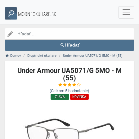
MODNEOKULIARE.SK
Hľadať
Domov
Dioptrické okuliare
Under Armour UA5071/G 5MO - M (55)
Under Armour UA5071/G 5MO - M
(55)
(Celkom
5
hodnotenie)
ZĽAVA
NOVINKA