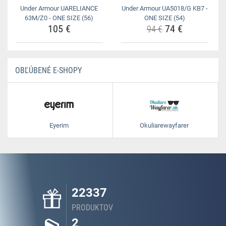
Under Armour UARELIANCE
Under Armour UA5018/G KB7 -
63M/Z0 - ONE SIZE (56)
ONE SIZE (54)
105 €
74 €
94 €
OBĽÚBENÉ E-SHOPY
Eyerim
Okuliarewayfarer
22337
PRODUKTOV
2