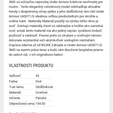
5MO sú súčasťou najnovšej Under Armour kolekcie navrhnutej pre
mužov . Tento elegantný celorámový model odzrkadľuje aktuálne
trendy v dizajnérskej očnej optike a jeho obdĺžnikový rám robí Under
Armour UA5071/G ideálnou voľbou predovšetkým pre okrúhle a
oválne tváre . Materiály Materiál použitý na výrobu tohto rámu je
oceľ . Existujú materiály, ktoré sú odolnejšie a tvrdšie ako samotná
oceľ, avšak tento materiál má ako jediný najviac vyváženú tvrdosť,
pružnosť a odolnosť. Presne preto sú okuliare s oceľovým rámom
dokonale rezistentné voči akýmkoľvek vonkajším nástrahám.
Doprava zdarma už od 89,00€ Zakúpte si Under Armour UA5071/G
5MO na eyerim práve teraz a budú vám doručené bezplatne priamo
do vašich rúk, v ich originálnom balení .
VLASTNOSTI PRODUKTU
Veľkosť:
55
Farba:
Sivé
Tvar rámu:
Obdĺžníkové
Materiál:
Oceľové
Určenie:
Pánske
Odporúčaná cena:
154.00