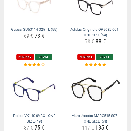
Guess GU50114 025 - L (55)
Adidas Originals OR5082 001 -
73 €
69 €
ONE SIZE (54)
88 €
78 €
NOVINKA
ZĽAVA
NOVINKA
ZĽAVA
Police VK140 0VBC - ONE
Marc Jacobs MARC515 807 -
SIZE (49)
ONE SIZE (54)
75 €
135 €
87 €
117 €