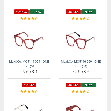
NOVINKA
ZĽAVA
NOVINKA
ZĽAVA
Max&Co. MO5144 054 - ONE
Max&Co. MO5146 069 - ONE
SIZE (51)
SIZE (54)
73 €
78 €
88 €
72 €
NOVINKA
NOVINKA
ZĽAVA