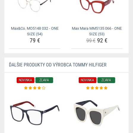
Max&Co. MO5148 032 - ONE
Max Mara MM5135 066 - ONE
SIZE (54)
SIZE (53)
79 €
92 €
99 €
ĎALŠIE PRODUKTY OD VÝROBCA TOMMY HILFIGER
NOVINKA
ZĽAVA
NOVINKA
ZĽAVA