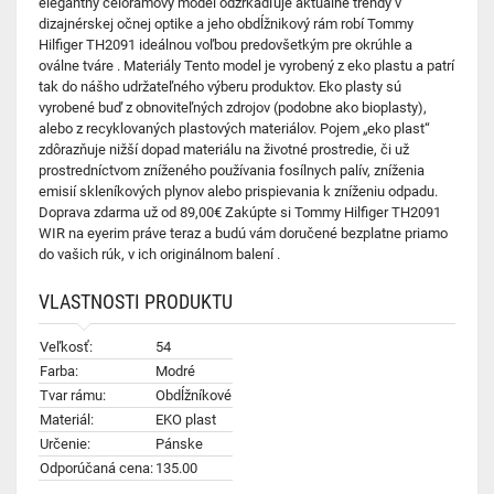
elegantný celorámový model odzrkadľuje aktuálne trendy v
dizajnérskej očnej optike a jeho obdĺžnikový rám robí Tommy
Hilfiger TH2091 ideálnou voľbou predovšetkým pre okrúhle a
oválne tváre . Materiály Tento model je vyrobený z eko plastu a patrí
tak do nášho udržateľného výberu produktov. Eko plasty sú
vyrobené buď z obnoviteľných zdrojov (podobne ako bioplasty),
alebo z recyklovaných plastových materiálov. Pojem „eko plast“
zdôrazňuje nižší dopad materiálu na životné prostredie, či už
prostredníctvom zníženého používania fosílnych palív, zníženia
emisií skleníkových plynov alebo prispievania k zníženiu odpadu.
Doprava zdarma už od 89,00€ Zakúpte si Tommy Hilfiger TH2091
WIR na eyerim práve teraz a budú vám doručené bezplatne priamo
do vašich rúk, v ich originálnom balení .
VLASTNOSTI PRODUKTU
Veľkosť:
54
Farba:
Modré
Tvar rámu:
Obdĺžníkové
Materiál:
EKO plast
Určenie:
Pánske
Odporúčaná cena:
135.00