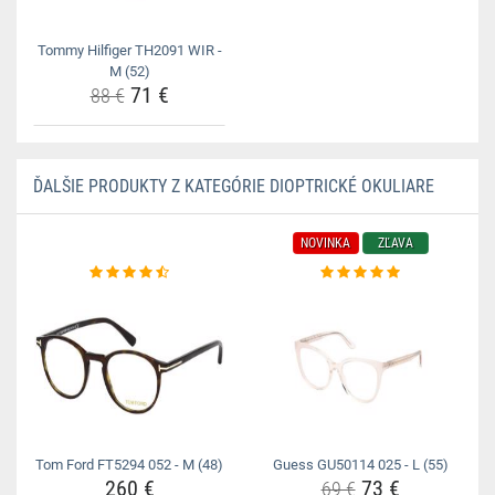
Tommy Hilfiger TH2091 WIR -
M (52)
71 €
88 €
ĎALŠIE PRODUKTY Z KATEGÓRIE DIOPTRICKÉ OKULIARE
NOVINKA
ZĽAVA
Tom Ford FT5294 052 - M (48)
Guess GU50114 025 - L (55)
260 €
73 €
69 €