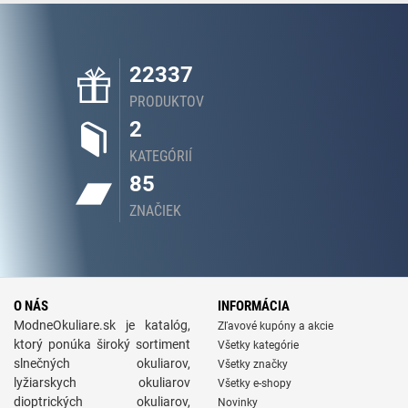
22337
PRODUKTOV
2
KATEGÓRIÍ
85
ZNAČIEK
O NÁS
INFORMÁCIA
ModneOkuliare.sk je katalóg,
Zľavové kupóny a akcie
ktorý ponúka široký sortiment
Všetky kategórie
slnečných okuliarov,
Všetky značky
lyžiarskych okuliarov
Všetky e-shopy
dioptrických okuliarov,
Novinky