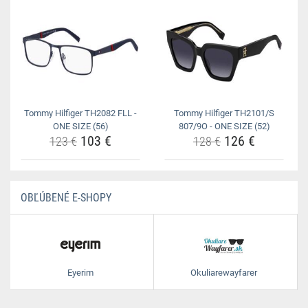
Tommy Hilfiger TH2082 FLL -
Tommy Hilfiger TH2101/S
ONE SIZE (56)
807/9O - ONE SIZE (52)
103 €
126 €
123 €
128 €
OBĽÚBENÉ E-SHOPY
Eyerim
Okuliarewayfarer