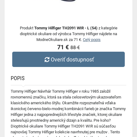
Produkt
Tommy Hilfiger TH2091 WIR - L (54)
z kategórie
dioptrické okuliare od výrobca Tommy Hilfiger nájdete na
ModneOkuliare.sk za 71 €.
Celý popis
71 €
88 €
Overiť dostupnosť
POPIS
Tommy Hilfiger Návrhár Tommy Hilfiger v roku 1985 založil
rovnomennú značku, ktorá sa stala celosvetovým ukazovateľom
klasického amerického štýlu. Okamžite rozpoznateľná vďaka
ikonickej červeno-bielo-modrej kombinácii farieb je značka Tommy
Hilfiger jedna z najpoprednejších lifestyle značiek, ktorej okuliare
stelesňujú prvotriedny americký dizajn a kvalitu. Pre koho?
Dioptrické okuliare Tommy Hilfiger TH2091 WIR sú súčasťou
najnovšej Tommy Hilfiger kolekcie navrhnutej pre mužov . Tento