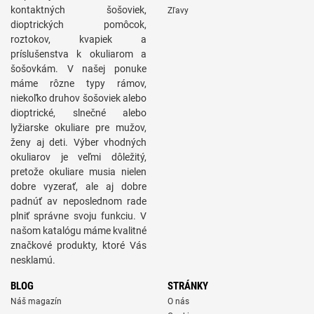
kontaktných šošoviek,
Zľavy
dioptrických pomôcok,
roztokov, kvapiek a
príslušenstva k okuliarom a
šošovkám. V našej ponuke
máme rôzne typy rámov,
niekoľko druhov šošoviek alebo
dioptrické, slnečné alebo
lyžiarske okuliare pre mužov,
ženy aj deti. Výber vhodných
okuliarov je veľmi dôležitý,
pretože okuliare musia nielen
dobre vyzerať, ale aj dobre
padnúť av neposlednom rade
plniť správne svoju funkciu. V
našom katalógu máme kvalitné
značkové produkty, ktoré Vás
nesklamú.
BLOG
STRÁNKY
Náš magazín
O nás