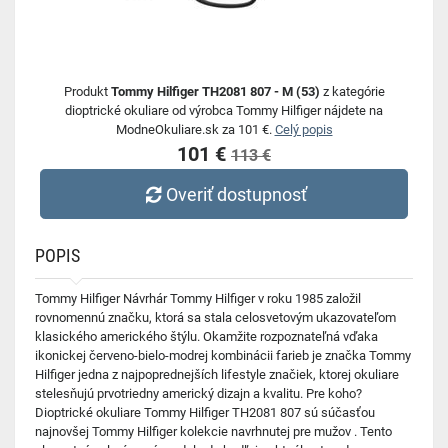
Produkt
Tommy Hilfiger TH2081 807 - M (53)
z kategórie
dioptrické okuliare od výrobca Tommy Hilfiger nájdete na
ModneOkuliare.sk za 101 €.
Celý popis
101 €
113 €
Overiť dostupnosť
POPIS
Tommy Hilfiger Návrhár Tommy Hilfiger v roku 1985 založil
rovnomennú značku, ktorá sa stala celosvetovým ukazovateľom
klasického amerického štýlu. Okamžite rozpoznateľná vďaka
ikonickej červeno-bielo-modrej kombinácii farieb je značka Tommy
Hilfiger jedna z najpoprednejších lifestyle značiek, ktorej okuliare
stelesňujú prvotriedny americký dizajn a kvalitu. Pre koho?
Dioptrické okuliare Tommy Hilfiger TH2081 807 sú súčasťou
najnovšej Tommy Hilfiger kolekcie navrhnutej pre mužov . Tento