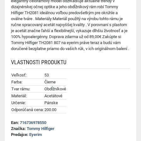
elegantný celorámový model odzrkadľuje aktuálne trendy v
dizajnérskej očnej optike a jeho obdĺžnikový rám robí Tommy
Hilfiger TH2081 ideálnou voľbou predovšetkým pre okrúhle a
oválne tváre . Materiály Materiál použitý na výrobu tohto rámu je
ručne spracovaný acetát najvyššej kvality . V porovnaní s plastom
je acetát značne ľahší a flexibilnejší, vykazuje dlhšiu životnosť a je
100% hypoalergénny. Doprava zdarma už od 89,00€ Zakúpte si
Tommy Hilfiger TH2081 807 na eyerim práve teraz a budú vám
doručené bezplatne priamo do vašich rúk, v ich originálnom balení .
VLASTNOSTI PRODUKTU
Veľkosť:
53
Farba:
Čierne
Tvar rámu:
Obdĺžníkové
Materiál:
Acetátové
Určenie:
Pánske
Odporúčaná cena:
200.00
Ean:
716736978550
Značka:
Tommy Hilfiger
Predajce:
Eyerim