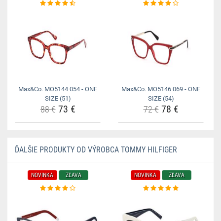
Max&Co. MO5144 054 - ONE
Max&Co. MO5146 069 - ONE
SIZE (51)
SIZE (54)
73 €
78 €
88 €
72 €
ĎALŠIE PRODUKTY OD VÝROBCA TOMMY HILFIGER
NOVINKA
ZĽAVA
NOVINKA
ZĽAVA