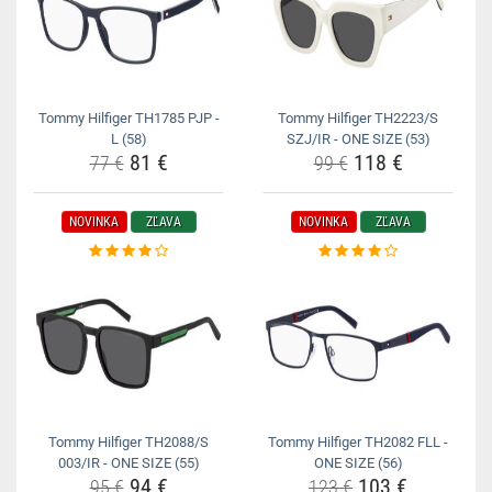
Tommy Hilfiger TH1785 PJP -
Tommy Hilfiger TH2223/S
L (58)
SZJ/IR - ONE SIZE (53)
81 €
118 €
77 €
99 €
NOVINKA
ZĽAVA
NOVINKA
ZĽAVA
Tommy Hilfiger TH2088/S
Tommy Hilfiger TH2082 FLL -
003/IR - ONE SIZE (55)
ONE SIZE (56)
94 €
103 €
95 €
123 €