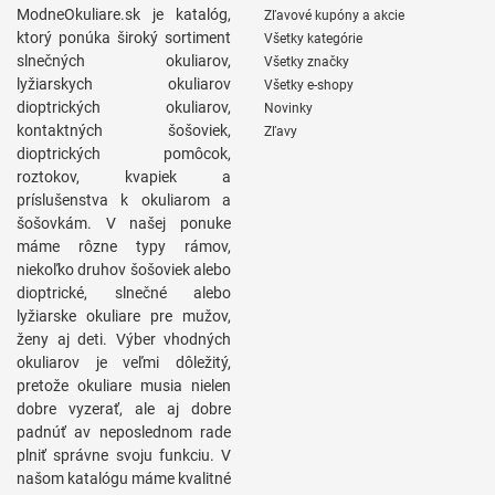
ModneOkuliare.sk je katalóg,
Zľavové kupóny a akcie
ktorý ponúka široký sortiment
Všetky kategórie
slnečných okuliarov,
Všetky značky
lyžiarskych okuliarov
Všetky e-shopy
dioptrických okuliarov,
Novinky
kontaktných šošoviek,
Zľavy
dioptrických pomôcok,
roztokov, kvapiek a
príslušenstva k okuliarom a
šošovkám. V našej ponuke
máme rôzne typy rámov,
niekoľko druhov šošoviek alebo
dioptrické, slnečné alebo
lyžiarske okuliare pre mužov,
ženy aj deti. Výber vhodných
okuliarov je veľmi dôležitý,
pretože okuliare musia nielen
dobre vyzerať, ale aj dobre
padnúť av neposlednom rade
plniť správne svoju funkciu. V
našom katalógu máme kvalitné