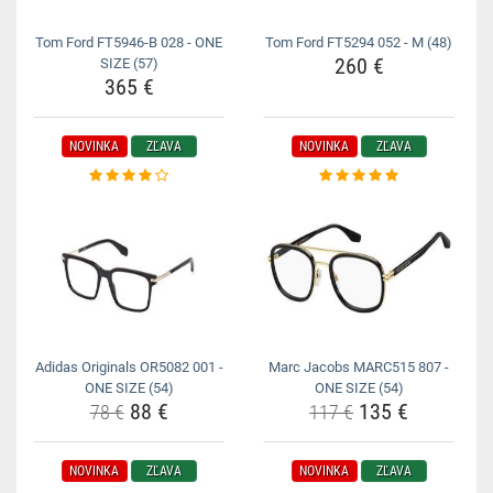
Tom Ford FT5946-B 028 - ONE
Tom Ford FT5294 052 - M (48)
260 €
SIZE (57)
365 €
NOVINKA
ZĽAVA
NOVINKA
ZĽAVA
Adidas Originals OR5082 001 -
Marc Jacobs MARC515 807 -
ONE SIZE (54)
ONE SIZE (54)
88 €
135 €
78 €
117 €
NOVINKA
ZĽAVA
NOVINKA
ZĽAVA