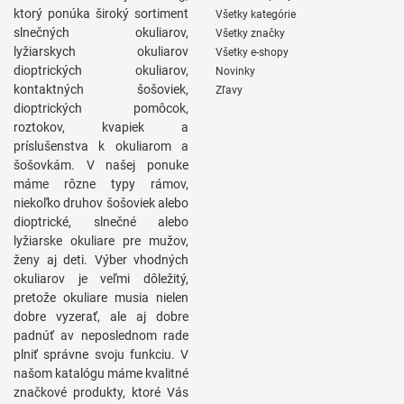
ktorý ponúka široký sortiment
Všetky kategórie
slnečných okuliarov,
Všetky značky
lyžiarskych okuliarov
Všetky e-shopy
dioptrických okuliarov,
Novinky
kontaktných šošoviek,
Zľavy
dioptrických pomôcok,
roztokov, kvapiek a
príslušenstva k okuliarom a
šošovkám. V našej ponuke
máme rôzne typy rámov,
niekoľko druhov šošoviek alebo
dioptrické, slnečné alebo
lyžiarske okuliare pre mužov,
ženy aj deti. Výber vhodných
okuliarov je veľmi dôležitý,
pretože okuliare musia nielen
dobre vyzerať, ale aj dobre
padnúť av neposlednom rade
plniť správne svoju funkciu. V
našom katalógu máme kvalitné
značkové produkty, ktoré Vás