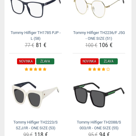
Tommy Hilfiger TH1785 PJP -
Tommy Hilfiger TH2236/F J5G
L (58)
- ONE SIZE (51)
81 €
106 €
77 €
100 €
NOVINKA
ZĽAVA
NOVINKA
ZĽAVA
Tommy Hilfiger TH2223/S
Tommy Hilfiger TH2088/S
SZJ/IR - ONE SIZE (53)
003/IR - ONE SIZE (55)
118 €
94 €
99 €
95 €