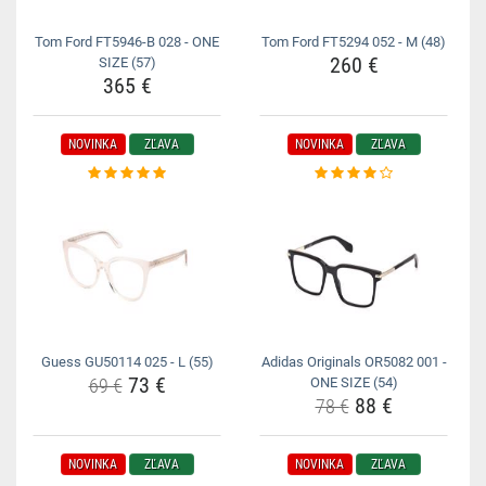
Tom Ford FT5946-B 028 - ONE
Tom Ford FT5294 052 - M (48)
260 €
SIZE (57)
365 €
NOVINKA
ZĽAVA
NOVINKA
ZĽAVA
Guess GU50114 025 - L (55)
Adidas Originals OR5082 001 -
73 €
69 €
ONE SIZE (54)
88 €
78 €
NOVINKA
ZĽAVA
NOVINKA
ZĽAVA