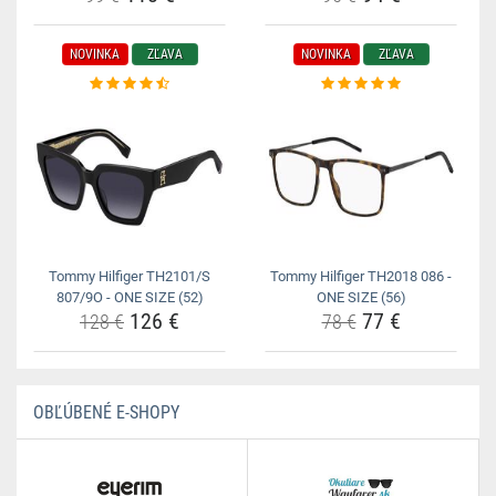
NOVINKA
ZĽAVA
NOVINKA
ZĽAVA
Tommy Hilfiger TH2101/S
Tommy Hilfiger TH2018 086 -
807/9O - ONE SIZE (52)
ONE SIZE (56)
126 €
77 €
128 €
78 €
OBĽÚBENÉ E-SHOPY