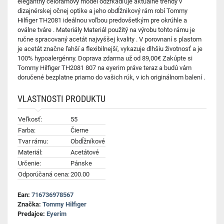
elegantný celorámový model odzrkadľuje aktuálne trendy v
dizajnérskej očnej optike a jeho obdĺžnikový rám robí Tommy
Hilfiger TH2081 ideálnou voľbou predovšetkým pre okrúhle a
oválne tváre . Materiály Materiál použitý na výrobu tohto rámu je
ručne spracovaný acetát najvyššej kvality . V porovnaní s plastom
je acetát značne ľahší a flexibilnejší, vykazuje dlhšiu životnosť a je
100% hypoalergénny. Doprava zdarma už od 89,00€ Zakúpte si
Tommy Hilfiger TH2081 807 na eyerim práve teraz a budú vám
doručené bezplatne priamo do vašich rúk, v ich originálnom balení .
VLASTNOSTI PRODUKTU
Veľkosť:
55
Farba:
Čierne
Tvar rámu:
Obdĺžníkové
Materiál:
Acetátové
Určenie:
Pánske
Odporúčaná cena:
200.00
Ean:
716736978567
Značka:
Tommy Hilfiger
Predajce:
Eyerim