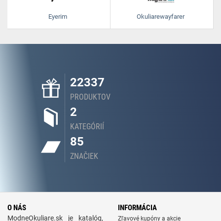
Eyerim
Okuliarewayfarer
22337
PRODUKTOV
2
KATEGÓRIÍ
85
ZNAČIEK
O NÁS
INFORMÁCIA
ModneOkuliare.sk je katalóg,
Zľavové kupóny a akcie