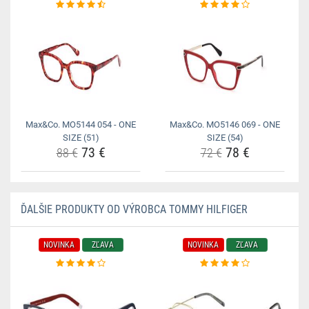
Max&Co. MO5144 054 - ONE
Max&Co. MO5146 069 - ONE
SIZE (51)
SIZE (54)
73 €
78 €
88 €
72 €
ĎALŠIE PRODUKTY OD VÝROBCA TOMMY HILFIGER
NOVINKA
ZĽAVA
NOVINKA
ZĽAVA