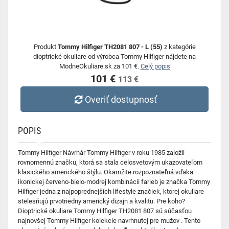
Produkt
Tommy Hilfiger TH2081 807 - L (55)
z kategórie
dioptrické okuliare od výrobca Tommy Hilfiger nájdete na
ModneOkuliare.sk za 101 €.
Celý popis
101 €
113 €
Overiť dostupnosť
POPIS
Tommy Hilfiger Návrhár Tommy Hilfiger v roku 1985 založil
rovnomennú značku, ktorá sa stala celosvetovým ukazovateľom
klasického amerického štýlu. Okamžite rozpoznateľná vďaka
ikonickej červeno-bielo-modrej kombinácii farieb je značka Tommy
Hilfiger jedna z najpoprednejších lifestyle značiek, ktorej okuliare
stelesňujú prvotriedny americký dizajn a kvalitu. Pre koho?
Dioptrické okuliare Tommy Hilfiger TH2081 807 sú súčasťou
najnovšej Tommy Hilfiger kolekcie navrhnutej pre mužov . Tento