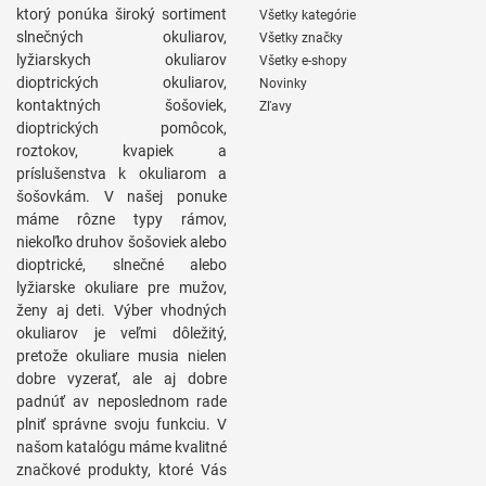
ktorý ponúka široký sortiment
Všetky kategórie
slnečných okuliarov,
Všetky značky
lyžiarskych okuliarov
Všetky e-shopy
dioptrických okuliarov,
Novinky
kontaktných šošoviek,
Zľavy
dioptrických pomôcok,
roztokov, kvapiek a
príslušenstva k okuliarom a
šošovkám. V našej ponuke
máme rôzne typy rámov,
niekoľko druhov šošoviek alebo
dioptrické, slnečné alebo
lyžiarske okuliare pre mužov,
ženy aj deti. Výber vhodných
okuliarov je veľmi dôležitý,
pretože okuliare musia nielen
dobre vyzerať, ale aj dobre
padnúť av neposlednom rade
plniť správne svoju funkciu. V
našom katalógu máme kvalitné
značkové produkty, ktoré Vás