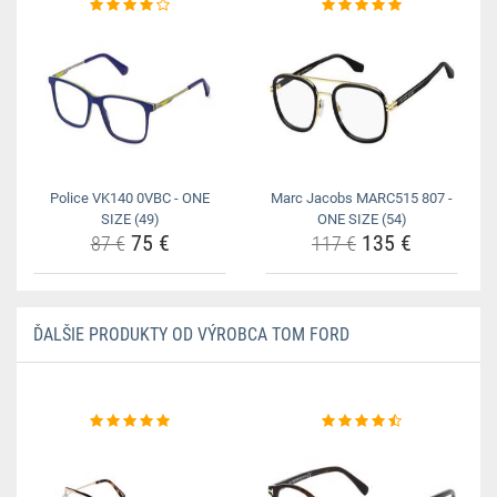
Police VK140 0VBC - ONE
Marc Jacobs MARC515 807 -
SIZE (49)
ONE SIZE (54)
75 €
135 €
87 €
117 €
ĎALŠIE PRODUKTY OD VÝROBCA TOM FORD