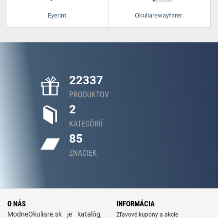
Eyerim
Okuliarewayfarer
22337
PRODUKTOV
2
KATEGÓRIÍ
85
ZNAČIEK
O NÁS
INFORMÁCIA
ModneOkuliare.sk je katalóg,
Zľavové kupóny a akcie