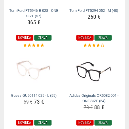
Tom Ford FT5946-B 028 - ONE
Tom Ford FT5294 052 - M (48)
260 €
SIZE (57)
365 €
NOVINKA
ZĽAVA
NOVINKA
ZĽAVA
Guess GU50114 025 - L (55)
Adidas Originals OR5082 001 -
73 €
69 €
ONE SIZE (54)
88 €
78 €
NOVINKA
ZĽAVA
NOVINKA
ZĽAVA