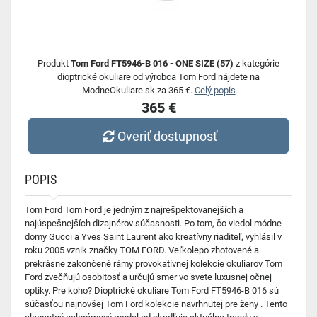
Produkt
Tom Ford FT5946-B 016 - ONE SIZE (57)
z kategórie
dioptrické okuliare od výrobca Tom Ford nájdete na
ModneOkuliare.sk za 365 €.
Celý popis
365 €
Overiť dostupnosť
POPIS
Tom Ford Tom Ford je jedným z najrešpektovanejších a
najúspešnejších dizajnérov súčasnosti. Po tom, čo viedol módne
domy Gucci a Yves Saint Laurent ako kreatívny riaditeľ, vyhlásil v
roku 2005 vznik značky TOM FORD. Veľkolepo zhotovené a
prekrásne zakončené rámy provokatívnej kolekcie okuliarov Tom
Ford zvečňujú osobitosť a určujú smer vo svete luxusnej očnej
optiky. Pre koho? Dioptrické okuliare Tom Ford FT5946-B 016 sú
súčasťou najnovšej Tom Ford kolekcie navrhnutej pre ženy . Tento