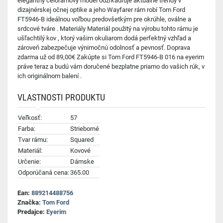
elegantný celorámový model odzrkadľuje aktuálne trendy v
dizajnérskej očnej optike a jeho Wayfarer rám robí Tom Ford
FT5946-B ideálnou voľbou predovšetkým pre okrúhle, oválne a
srdcové tváre . Materiály Materiál použitý na výrobu tohto rámu je
ušľachtilý kov , ktorý vašim okuliarom dodá perfektný vzhľad a
zároveň zabezpečuje výnimočnú odolnosť a pevnosť. Doprava
zdarma už od 89,00€ Zakúpte si Tom Ford FT5946-B 016 na eyerim
práve teraz a budú vám doručené bezplatne priamo do vašich rúk, v
ich originálnom balení .
VLASTNOSTI PRODUKTU
Veľkosť:
57
Farba:
Strieborné
Tvar rámu:
Squared
Materiál:
Kovové
Určenie:
Dámske
Odporúčaná cena:
365.00
Ean:
889214488756
Značka:
Tom Ford
Predajce:
Eyerim