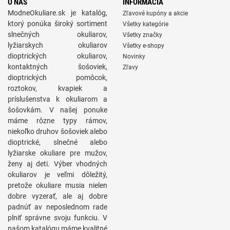
O NÁS
INFORMÁCIA
ModneOkuliare.sk je katalóg,
Zľavové kupóny a akcie
ktorý ponúka široký sortiment
Všetky kategórie
slnečných okuliarov,
Všetky značky
lyžiarskych okuliarov
Všetky e-shopy
dioptrických okuliarov,
Novinky
kontaktných šošoviek,
Zľavy
dioptrických pomôcok,
roztokov, kvapiek a
príslušenstva k okuliarom a
šošovkám. V našej ponuke
máme rôzne typy rámov,
niekoľko druhov šošoviek alebo
dioptrické, slnečné alebo
lyžiarske okuliare pre mužov,
ženy aj deti. Výber vhodných
okuliarov je veľmi dôležitý,
pretože okuliare musia nielen
dobre vyzerať, ale aj dobre
padnúť av neposlednom rade
plniť správne svoju funkciu. V
našom katalógu máme kvalitné