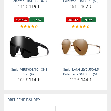
Polarized - ONE SIZE (61)
Polarized - ONE SIZE (58)
119 €
162 €
144 €
164 €
NOVINKA
ZĽAVA
NOVINKA
ZĽAVA
Smith VERT 003/1C - ONE
Smith LANGLEY2 J5G/L5
SIZE (99)
Polarized - ONE SIZE (61)
114 €
144 €
103 €
112 €
OBĽÚBENÉ E-SHOPY