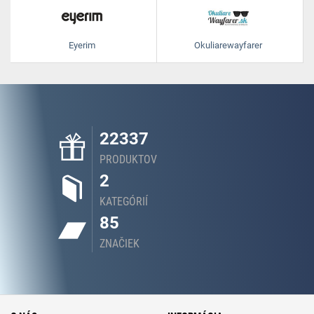
Eyerim
Okuliarewayfarer
22337
PRODUKTOV
2
KATEGÓRIÍ
85
ZNAČIEK