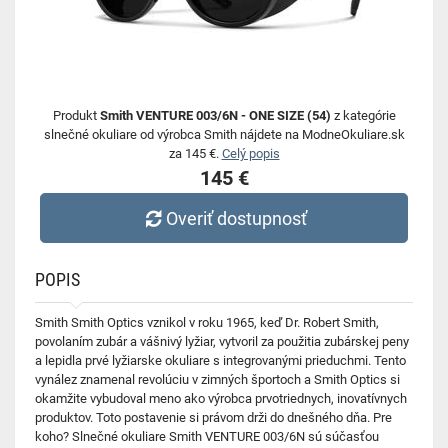
Produkt
Smith VENTURE 003/6N - ONE SIZE (54)
z kategórie
slnečné okuliare od výrobca Smith nájdete na ModneOkuliare.sk
za 145 €.
Celý popis
145 €
Overiť dostupnosť
POPIS
Smith Smith Optics vznikol v roku 1965, keď Dr. Robert Smith,
povolaním zubár a vášnivý lyžiar, vytvoril za použitia zubárskej peny
a lepidla prvé lyžiarske okuliare s integrovanými prieduchmi. Tento
vynález znamenal revolúciu v zimných športoch a Smith Optics si
okamžite vybudoval meno ako výrobca prvotriednych, inovatívnych
produktov. Toto postavenie si právom drži do dnešného dňa. Pre
koho? Slnečné okuliare Smith VENTURE 003/6N sú súčasťou