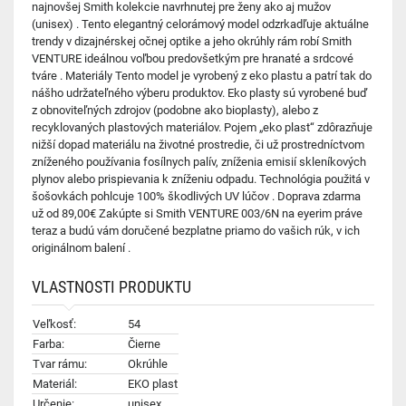
najnovšej Smith kolekcie navrhnutej pre ženy ako aj mužov
(unisex) . Tento elegantný celorámový model odzrkadľuje aktuálne
trendy v dizajnérskej očnej optike a jeho okrúhly rám robí Smith
VENTURE ideálnou voľbou predovšetkým pre hranaté a srdcové
tváre . Materiály Tento model je vyrobený z eko plastu a patrí tak do
nášho udržateľného výberu produktov. Eko plasty sú vyrobené buď
z obnoviteľných zdrojov (podobne ako bioplasty), alebo z
recyklovaných plastových materiálov. Pojem „eko plast“ zdôrazňuje
nižší dopad materiálu na životné prostredie, či už prostredníctvom
zníženého používania fosílnych palív, zníženia emisií skleníkových
plynov alebo prispievania k zníženiu odpadu. Technológia použitá v
šošovkách pohlcuje 100% škodlivých UV lúčov . Doprava zdarma
už od 89,00€ Zakúpte si Smith VENTURE 003/6N na eyerim práve
teraz a budú vám doručené bezplatne priamo do vašich rúk, v ich
originálnom balení .
VLASTNOSTI PRODUKTU
Veľkosť:
54
Farba:
Čierne
Tvar rámu:
Okrúhle
Materiál:
EKO plast
Určenie:
unisex