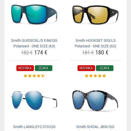
Smith GUIDECXL/S FJM/QG
Smith HOOKSET 003/L5
Polarized - ONE SIZE (63)
Polarized - ONE SIZE (62)
174 €
180 €
182 €
181 €
NOVINKA
ZĽAVA
NOVINKA
ZĽAVA
Smith LANGLEY2 010/QG
Smith SHOAL JBW/QG