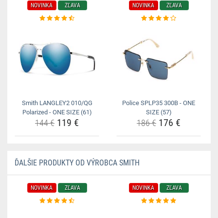
NOVINKA
ZĽAVA
NOVINKA
ZĽAVA
Smith LANGLEY2 010/QG
Police SPLP35 300B - ONE
Polarized - ONE SIZE (61)
SIZE (57)
119 €
176 €
144 €
186 €
ĎALŠIE PRODUKTY OD VÝROBCA SMITH
NOVINKA
ZĽAVA
NOVINKA
ZĽAVA