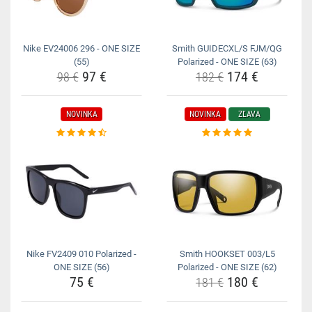
Nike EV24006 296 - ONE SIZE
Smith GUIDECXL/S FJM/QG
(55)
Polarized - ONE SIZE (63)
97 €
174 €
98 €
182 €
NOVINKA
NOVINKA
ZĽAVA
Nike FV2409 010 Polarized -
Smith HOOKSET 003/L5
ONE SIZE (56)
Polarized - ONE SIZE (62)
75 €
180 €
181 €