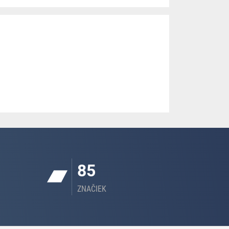
85
ZNAČIEK