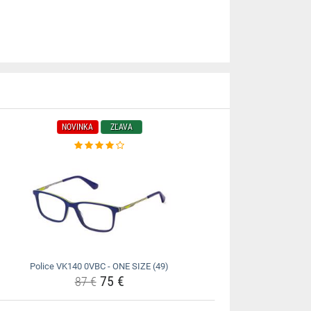
NOVINKA
ZĽAVA
Police VK140 0VBC - ONE SIZE (49)
75 €
87 €