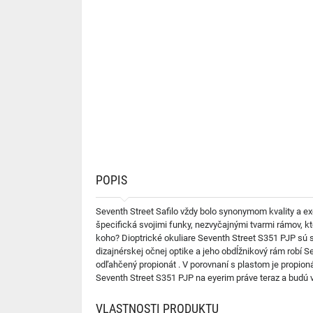
POPIS
Seventh Street Safilo vždy bolo synonymom kvality a exc
špecifická svojimi funky, nezvyčajnými tvarmi rámov, kt
koho? Dioptrické okuliare Seventh Street S351 PJP sú s
dizajnérskej očnej optike a jeho obdĺžnikový rám robí S
odľahčený propionát . V porovnaní s plastom je propion
Seventh Street S351 PJP na eyerim práve teraz a budú v
VLASTNOSTI PRODUKTU