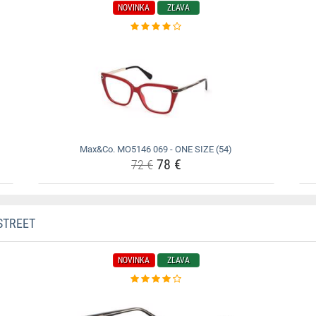
NOVINKA
ZĽAVA
Max&Co. MO5146 069 - ONE SIZE (54)
78 €
72 €
STREET
NOVINKA
ZĽAVA