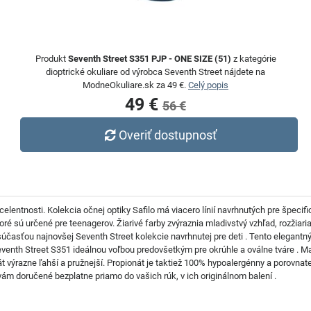
Produkt
Seventh Street S351 PJP - ONE SIZE (51)
z kategórie
dioptrické okuliare od výrobca Seventh Street nájdete na
ModneOkuliare.sk za 49 €.
Celý popis
49 €
56 €
Overiť dostupnosť
elentnosti. Kolekcia očnej optiky Safilo má viacero línií navrhnutých pre špecif
oré sú určené pre teenagerov. Žiarivé farby zvýraznia mladivstvý vzhľad, rozžiari
účasťou najnovšej Seventh Street kolekcie navrhnutej pre deti . Tento elegantn
eventh Street S351 ideálnou voľbou predovšetkým pre okrúhle a oválne tváre . Mat
át výrazne ľahší a pružnejší. Propionát je taktiež 100% hypoalergénny a porovna
ám doručené bezplatne priamo do vašich rúk, v ich originálnom balení .