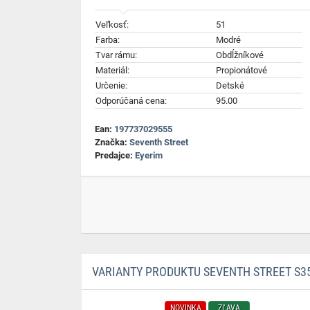
Veľkosť:
51
Farba:
Modré
Tvar rámu:
Obdĺžníkové
Materiál:
Propionátové
Určenie:
Detské
Odporúčaná cena:
95.00
Ean:
197737029555
Značka:
Seventh Street
Predajce:
Eyerim
VARIANTY PRODUKTU SEVENTH STREET S351 
NOVINKA
ZĽAVA