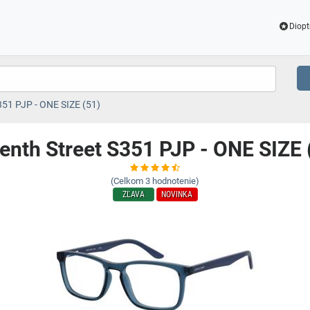
Diopt
351 PJP - ONE SIZE (51)
enth Street S351 PJP - ONE SIZE 
(Celkom
3
hodnotenie)
ZĽAVA
NOVINKA