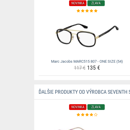
NOVINKA
ZĽAVA
Marc Jacobs MARC515 807 - ONE SIZE (54)
135 €
117 €
ĎALŠIE PRODUKTY OD VÝROBCA SEVENTH 
NOVINKA
ZĽAVA