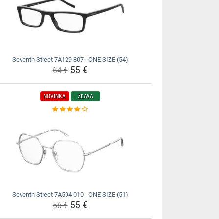
Seventh Street 7A129 807 - ONE SIZE (54)
55 €
64 €
NOVINKA
ZĽAVA
Seventh Street 7A594 010 - ONE SIZE (51)
55 €
56 €