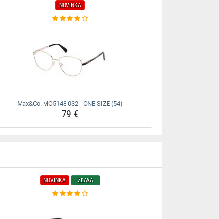
NOVINKA
Max&Co. MO5148 032 - ONE SIZE (54)
79 €
NOVINKA
ZĽAVA