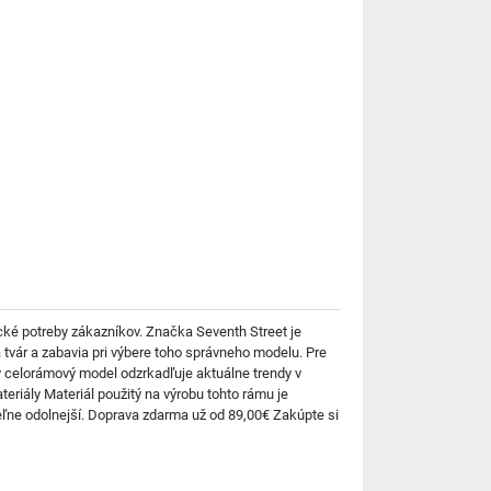
ické potreby zákazníkov. Značka Seventh Street je
a tvár a zabavia pri výbere toho správneho modelu. Pre
ý celorámový model odzrkadľuje aktuálne trendy v
eriály Materiál použitý na výrobu tohto rámu je
teľne odolnejší. Doprava zdarma už od 89,00€ Zakúpte si