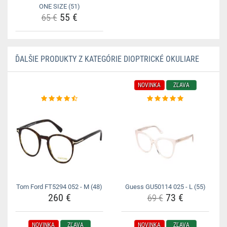
ONE SIZE (51)
55 €
65 €
ĎALŠIE PRODUKTY Z KATEGÓRIE DIOPTRICKÉ OKULIARE
NOVINKA
ZĽAVA
Tom Ford FT5294 052 - M (48)
Guess GU50114 025 - L (55)
260 €
73 €
69 €
NOVINKA
ZĽAVA
NOVINKA
ZĽAVA