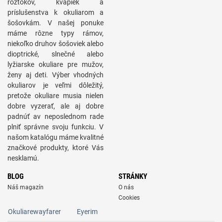
roztokov, kvapiek a
príslušenstva k okuliarom a
šošovkám. V našej ponuke
máme rôzne typy rámov,
niekoľko druhov šošoviek alebo
dioptrické, slnečné alebo
lyžiarske okuliare pre mužov,
ženy aj deti. Výber vhodných
okuliarov je veľmi dôležitý,
pretože okuliare musia nielen
dobre vyzerať, ale aj dobre
padnúť av neposlednom rade
plniť správne svoju funkciu. V
našom katalógu máme kvalitné
značkové produkty, ktoré Vás
nesklamú.
BLOG
STRÁNKY
Náš magazín
O nás
Cookies
Okuliarewayfarer
Eyerim