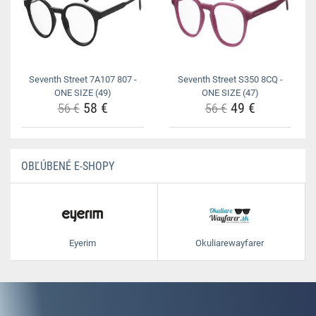
Seventh Street 7A107 807 -
Seventh Street S350 8CQ -
ONE SIZE (49)
ONE SIZE (47)
58 €
49 €
56 €
56 €
OBĽÚBENÉ E-SHOPY
Eyerim
Okuliarewayfarer