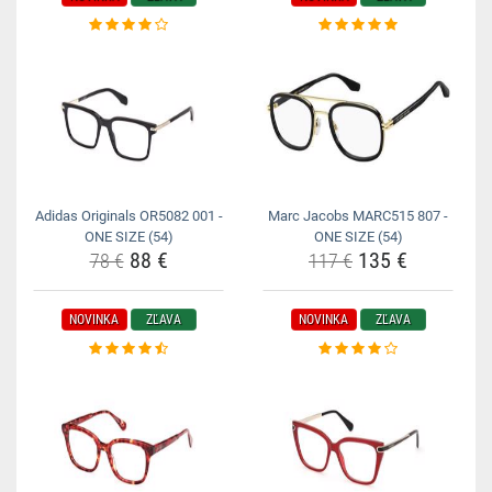
Adidas Originals OR5082 001 -
Marc Jacobs MARC515 807 -
ONE SIZE (54)
ONE SIZE (54)
88 €
135 €
78 €
117 €
NOVINKA
ZĽAVA
NOVINKA
ZĽAVA