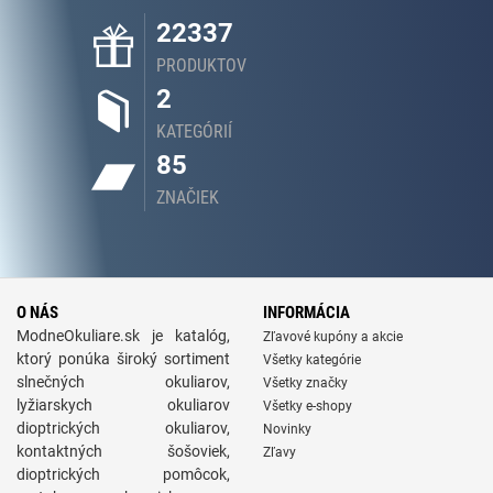
22337
PRODUKTOV
2
KATEGÓRIÍ
85
ZNAČIEK
O NÁS
INFORMÁCIA
ModneOkuliare.sk je katalóg,
Zľavové kupóny a akcie
ktorý ponúka široký sortiment
Všetky kategórie
slnečných okuliarov,
Všetky značky
lyžiarskych okuliarov
Všetky e-shopy
dioptrických okuliarov,
Novinky
kontaktných šošoviek,
Zľavy
dioptrických pomôcok,