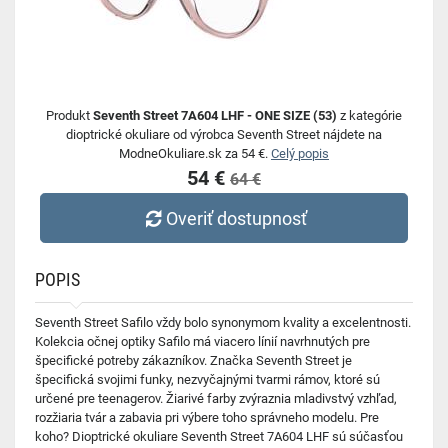
Produkt
Seventh Street 7A604 LHF - ONE SIZE (53)
z kategórie
dioptrické okuliare od výrobca Seventh Street nájdete na
ModneOkuliare.sk za 54 €.
Celý popis
54 €
64 €
Overiť dostupnosť
POPIS
Seventh Street Safilo vždy bolo synonymom kvality a excelentnosti.
Kolekcia očnej optiky Safilo má viacero línií navrhnutých pre
špecifické potreby zákazníkov. Značka Seventh Street je
špecifická svojimi funky, nezvyčajnými tvarmi rámov, ktoré sú
určené pre teenagerov. Žiarivé farby zvýraznia mladivstvý vzhľad,
rozžiaria tvár a zabavia pri výbere toho správneho modelu. Pre
koho? Dioptrické okuliare Seventh Street 7A604 LHF sú súčasťou