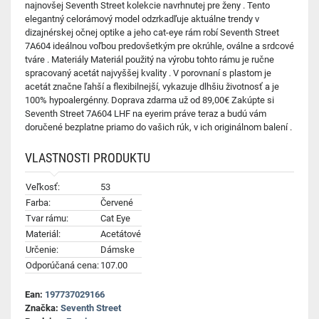
najnovšej Seventh Street kolekcie navrhnutej pre ženy . Tento
elegantný celorámový model odzrkadľuje aktuálne trendy v
dizajnérskej očnej optike a jeho cat-eye rám robí Seventh Street
7A604 ideálnou voľbou predovšetkým pre okrúhle, oválne a srdcové
tváre . Materiály Materiál použitý na výrobu tohto rámu je ručne
spracovaný acetát najvyššej kvality . V porovnaní s plastom je
acetát značne ľahší a flexibilnejší, vykazuje dlhšiu životnosť a je
100% hypoalergénny. Doprava zdarma už od 89,00€ Zakúpte si
Seventh Street 7A604 LHF na eyerim práve teraz a budú vám
doručené bezplatne priamo do vašich rúk, v ich originálnom balení .
VLASTNOSTI PRODUKTU
Veľkosť:
53
Farba:
Červené
Tvar rámu:
Cat Eye
Materiál:
Acetátové
Určenie:
Dámske
Odporúčaná cena:
107.00
Ean:
197737029166
Značka:
Seventh Street