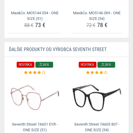
Max&Co. MO5144 054 - ONE
Max&Co. MO5146 069 - ONE
SIZE (51)
SIZE (54)
73 €
78 €
88 €
72 €
ĎALŠIE PRODUKTY OD VÝROBCA SEVENTH STREET
NOVINKA
ZĽAVA
NOVINKA
ZĽAVA
Seventh Street 7A601 EYR -
Seventh Street 7A603 807 -
ONE SIZE (51)
ONE SIZE (54)