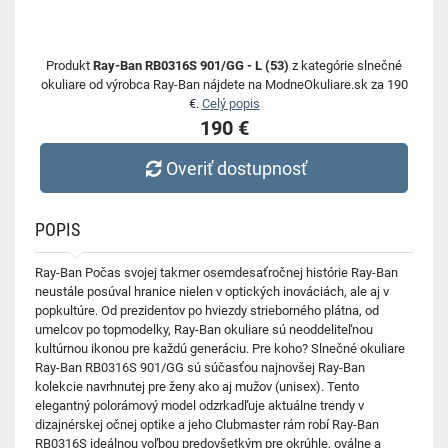
Produkt
Ray-Ban RB0316S 901/GG - L (53)
z kategórie slnečné
okuliare od výrobca Ray-Ban nájdete na ModneOkuliare.sk za 190
€.
Celý popis
190 €
Overiť dostupnosť
POPIS
Ray-Ban Počas svojej takmer osemdesaťročnej histórie Ray-Ban
neustále posúval hranice nielen v optických inováciách, ale aj v
popkultúre. Od prezidentov po hviezdy strieborného plátna, od
umelcov po topmodelky, Ray-Ban okuliare sú neoddeliteľnou
kultúrnou ikonou pre každú generáciu. Pre koho? Slnečné okuliare
Ray-Ban RB0316S 901/GG sú súčasťou najnovšej Ray-Ban
kolekcie navrhnutej pre ženy ako aj mužov (unisex). Tento
elegantný polorámový model odzrkadľuje aktuálne trendy v
dizajnérskej očnej optike a jeho Clubmaster rám robí Ray-Ban
RB0316S ideálnou voľbou predovšetkým pre okrúhle, oválne a