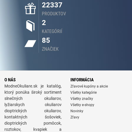
22337
PRODUKTOV
2
KATEGÓRIÍ
85
ZNAČIEK
O NÁS
INFORMÁCIA
ModneOkuliare.sk je katalóg,
Zľavové kupóny a akcie
ktorý ponúka široký sortiment
Všetky kategórie
slnečných okuliarov,
Všetky značky
lyžiarskych okuliarov
Všetky e-shopy
dioptrických okuliarov,
Novinky
kontaktných šošoviek,
Zľavy
dioptrických pomôcok,
roztokov, kvapiek a