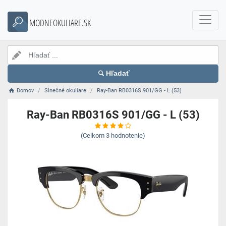
MODNEOKULIARE.SK
Hľadať
Domov
Slnečné okuliare
Ray-Ban RB0316S 901/GG - L (53)
Ray-Ban RB0316S 901/GG - L (53)
(Celkom
3
hodnotenie)