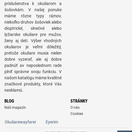
príslušenstva k okuliarom a
šošovkám. V našej ponuke
máme rôzne typy rámov,
niekoľko druhov šošoviek alebo
dioptrické, slnečné alebo
lyžiarske okuliare pre mužov,
ženy aj deti. Výber vhodných
okuliarov je veľmi dôležitý,
pretože okuliare musia nielen
dobre vyzerať, ale aj dobre
padnúť av neposlednom rade
plniť správne svoju funkciu. V
našom katalógu máme kvalitné
značkové produkty, ktoré Vás
nesklamú.
BLOG
STRÁNKY
Náš magazín
O nás
Cookies
Okuliarewayfarer
Eyerim