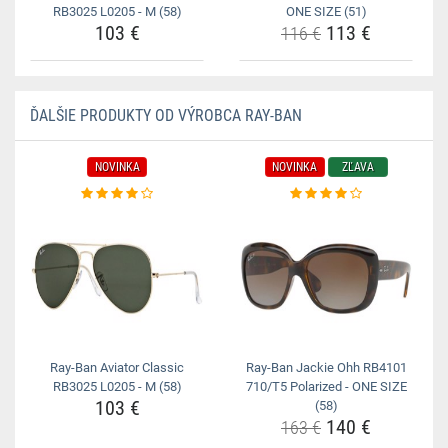
RB3025 L0205 - M (58)
ONE SIZE (51)
103 €
113 €
116 €
ĎALŠIE PRODUKTY OD VÝROBCA RAY-BAN
NOVINKA
NOVINKA
ZĽAVA
Ray-Ban Aviator Classic
Ray-Ban Jackie Ohh RB4101
RB3025 L0205 - M (58)
710/T5 Polarized - ONE SIZE
103 €
(58)
140 €
163 €