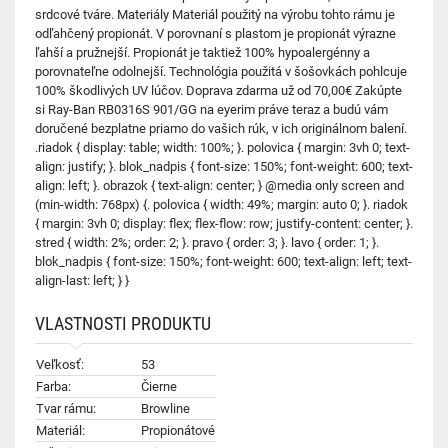
srdcové tváre. Materiály Materiál použitý na výrobu tohto rámu je
odľahčený propionát. V porovnaní s plastom je propionát výrazne
ľahší a pružnejší. Propionát je taktiež 100% hypoalergénny a
porovnateľne odolnejší. Technológia použitá v šošovkách pohlcuje
100% škodlivých UV lúčov. Doprava zdarma už od 70,00€ Zakúpte
si Ray-Ban RB0316S 901/GG na eyerim práve teraz a budú vám
doručené bezplatne priamo do vašich rúk, v ich originálnom balení.
.riadok { display: table; width: 100%; }. polovica { margin: 3vh 0; text-
align: justify; }. blok_nadpis { font-size: 150%; font-weight: 600; text-
align: left; }. obrazok { text-align: center; } @media only screen and
(min-width: 768px) {. polovica { width: 49%; margin: auto 0; }. riadok
{ margin: 3vh 0; display: flex; flex-flow: row; justify-content: center; }.
stred { width: 2%; order: 2; }. pravo { order: 3; }. lavo { order: 1; }.
blok_nadpis { font-size: 150%; font-weight: 600; text-align: left; text-
align-last: left; } }
VLASTNOSTI PRODUKTU
Veľkosť:
53
Farba:
Čierne
Tvar rámu:
Browline
Materiál:
Propionátové