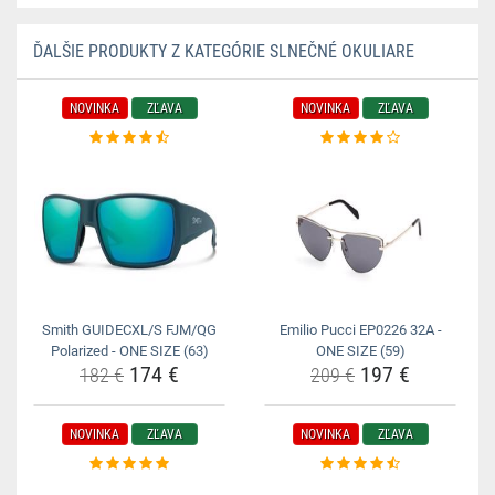
ĎALŠIE PRODUKTY Z KATEGÓRIE SLNEČNÉ OKULIARE
NOVINKA
ZĽAVA
NOVINKA
ZĽAVA
Smith GUIDECXL/S FJM/QG
Emilio Pucci EP0226 32A -
Polarized - ONE SIZE (63)
ONE SIZE (59)
174 €
197 €
182 €
209 €
NOVINKA
ZĽAVA
NOVINKA
ZĽAVA