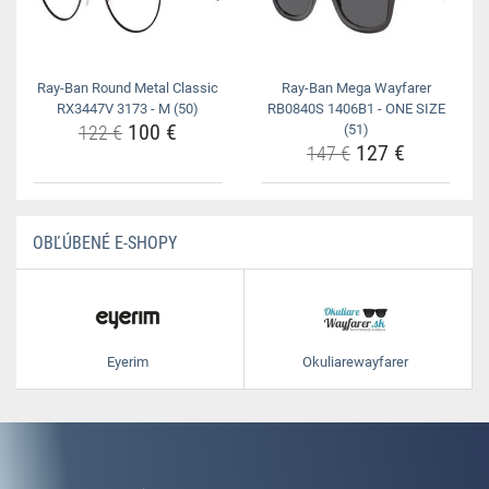
Ray-Ban Round Metal Classic
Ray-Ban Mega Wayfarer
RX3447V 3173 - M (50)
RB0840S 1406B1 - ONE SIZE
100 €
122 €
(51)
127 €
147 €
OBĽÚBENÉ E-SHOPY
Eyerim
Okuliarewayfarer