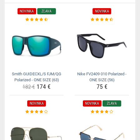
NOVINKA
ZĽAVA
NOVINKA
Smith GUIDECXL/S FJM/QG
Nike FV2409 010 Polarized -
Polarized - ONE SIZE (63)
ONE SIZE (56)
174 €
75 €
182 €
NOVINKA
NOVINKA
ZĽAVA