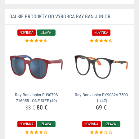
ĎALŠIE PRODUKTY OD VÝROBCA RAY-BAN JUNIOR
NOVINKA
ZĽAVA
NOVINKA
Ray-Ban Junior RJ9079S
Ray-Ban Junior RY9082V 7503
716055 - ONE SIZE (49)
- L (47)
80 €
69 €
83 €
NOVINKA
ZĽAVA
NOVINKA
ZĽAVA