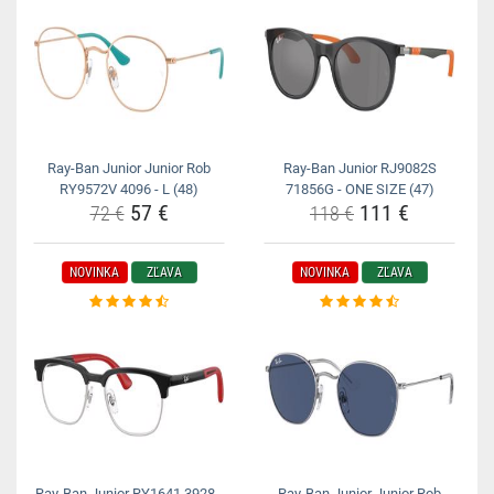
Ray-Ban Junior Junior Rob
Ray-Ban Junior RJ9082S
RY9572V 4096 - L (48)
71856G - ONE SIZE (47)
57 €
111 €
72 €
118 €
NOVINKA
ZĽAVA
NOVINKA
ZĽAVA
Ray-Ban Junior RY1641 3928 -
Ray-Ban Junior Junior Rob