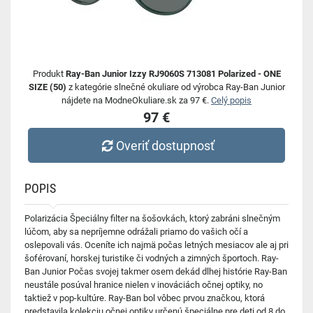
Produkt
Ray-Ban Junior Izzy RJ9060S 713081 Polarized - ONE
SIZE (50)
z kategórie slnečné okuliare od výrobca Ray-Ban Junior
nájdete na ModneOkuliare.sk za 97 €.
Celý popis
97 €
Overiť dostupnosť
POPIS
Polarizácia Špeciálny filter na šošovkách, ktorý zabráni slnečným
lúčom, aby sa nepríjemne odrážali priamo do vašich očí a
oslepovali vás. Oceníte ich najmä počas letných mesiacov ale aj pri
šoférovaní, horskej turistike či vodných a zimných športoch. Ray-
Ban Junior Počas svojej takmer osem dekád dlhej histórie Ray-Ban
neustále posúval hranice nielen v inováciách očnej optiky, no
taktiež v pop-kultúre. Ray-Ban bol vôbec prvou značkou, ktorá
predstavila kolekciu očnej optiky určenú špeciálne pre deti od 8 do