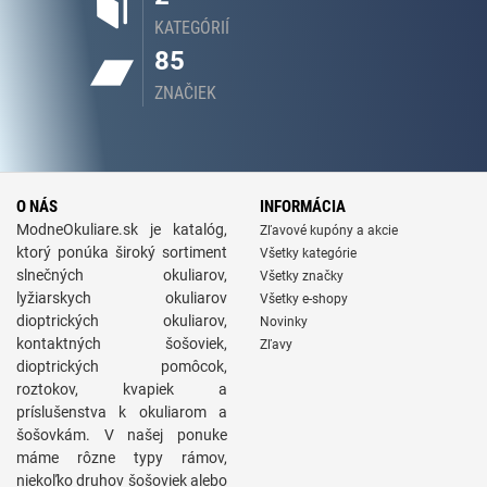
KATEGÓRIÍ
85
ZNAČIEK
O NÁS
INFORMÁCIA
ModneOkuliare.sk je katalóg,
Zľavové kupóny a akcie
ktorý ponúka široký sortiment
Všetky kategórie
slnečných okuliarov,
Všetky značky
lyžiarskych okuliarov
Všetky e-shopy
dioptrických okuliarov,
Novinky
kontaktných šošoviek,
Zľavy
dioptrických pomôcok,
roztokov, kvapiek a
príslušenstva k okuliarom a
šošovkám. V našej ponuke
máme rôzne typy rámov,
niekoľko druhov šošoviek alebo