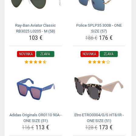
Ray-Ban Aviator Classic
Police SPLP35 300B - ONE
RB3025 L0205 - M (58)
SIZE (57)
103 €
176 €
186 €
NOVINKA
ZĽAVA
NOVINKA
ZĽAVA
Adidas Originals OR0110 90A -
Etro ETRO0004/G/S HT8/IR -
ONE SIZE (51)
ONE SIZE (51)
113 €
173 €
116 €
128 €