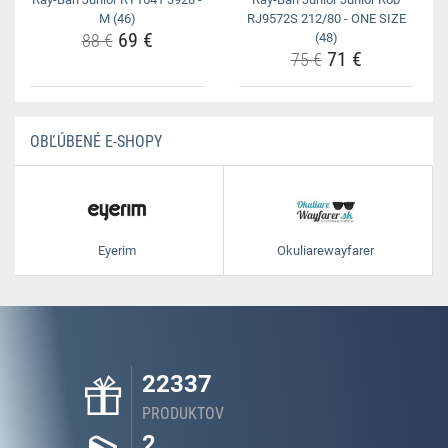
M (46)
RJ9572S 212/80 - ONE SIZE
69 €
88 €
(48)
71 €
75 €
OBĽÚBENÉ E-SHOPY
Eyerim
Okuliarewayfarer
22337
PRODUKTOV
2