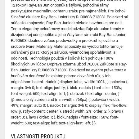
12 rokov. Ray-Ban Junior ponúka štýlové, pohodlné rámy
poskytujúce maximálnu ochranu zraku pre najmenších. Pre koho?
Slnečné okuliare Ray-Ban Junior Izzy RJ9060S 713081 Polarized sú
súčasťou najnovšej Ray-Ban Junior kolekcie navrhnutej pre deti.
Tento elegantný celorámový model odzrkadľuje aktuálne trendy v
dizajnérskej očnej optike a jeho Wayfarer rám robí Ray-Ban Junior
RJ9060S ideálnou voľbou predovšetkým pre okrúhle, oválne a
srdcové tváre. Materiály Materiál použitý na výrobu tohto rámu je
odľahčený plast, ktorý je zárukou výnimočnej spoľahlivosti a
odolnosti. Technológia použitá v šošovkách pohlcuje 100%
škodlivých UV lúčov. Doprava zdarma už od 70,00€ Zakúpte si Ray-
Ban Junior Izzy RJ9060S 713081 Polarized na eyerim práve teraz a
budú vám doručené bezplatne priamo do vašich rúk, v ich
originálnom balení. .riadok { display: table; width: 100%; }. polovica {
margin: 3vh 0; text-align: justify; }. blok_nadpis { font-size: 150%;
font-weight: 600; text-align: left; }. obrazok { text-align: center; }
@media only screen and (min-width: 768px) {. polovica { width:
49%; margin: auto 0; }. riadok { margin: 3vh 0; display: flex; flex-flow:
row; justify-content: center; }. stred { width: 2%; order: 2; }. pravo {
order: 3; }. lavo { order: 1; }. blok_nadpis { font-size: 150%; font-
weight: 600; text-align: left; text-align-last: left; } }
VLASTNOSTI PRODUKTU