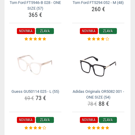
Tom Ford FT5946-B 028 - ONE
Tom Ford FT5294 052 - M (48)
260 €
SIZE (57)
365 €
NOVINKA
ZĽAVA
NOVINKA
ZĽAVA
Guess GU50114 025 - L (55)
Adidas Originals OR5082 001 -
73 €
69 €
ONE SIZE (54)
88 €
78 €
NOVINKA
ZĽAVA
NOVINKA
ZĽAVA