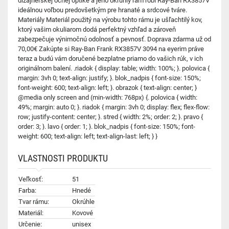
dizajnérskej očnej optike a jeho okrúhly rám robí Ray-Ban RX3857V
ideálnou voľbou predovšetkým pre hranaté a srdcové tváre.
Materiály Materiál použitý na výrobu tohto rámu je ušľachtilý kov,
ktorý vašim okuliarom dodá perfektný vzhľad a zároveň
zabezpečuje výnimočnú odolnosť a pevnosť. Doprava zdarma už od
70,00€ Zakúpte si Ray-Ban Frank RX3857V 3094 na eyerim práve
teraz a budú vám doručené bezplatne priamo do vašich rúk, v ich
originálnom balení. .riadok { display: table; width: 100%; }. polovica {
margin: 3vh 0; text-align: justify; }. blok_nadpis { font-size: 150%;
font-weight: 600; text-align: left; }. obrazok { text-align: center; }
@media only screen and (min-width: 768px) {. polovica { width:
49%; margin: auto 0; }. riadok { margin: 3vh 0; display: flex; flex-flow:
row; justify-content: center; }. stred { width: 2%; order: 2; }. pravo {
order: 3; }. lavo { order: 1; }. blok_nadpis { font-size: 150%; font-
weight: 600; text-align: left; text-align-last: left; } }
VLASTNOSTI PRODUKTU
Veľkosť:
51
Farba:
Hnedé
Tvar rámu:
Okrúhle
Materiál:
Kovové
Určenie:
unisex