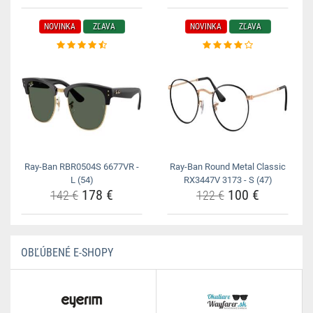
NOVINKA
ZĽAVA
NOVINKA
ZĽAVA
Ray-Ban RBR0504S 6677VR -
Ray-Ban Round Metal Classic
L (54)
RX3447V 3173 - S (47)
178 €
100 €
142 €
122 €
OBĽÚBENÉ E-SHOPY