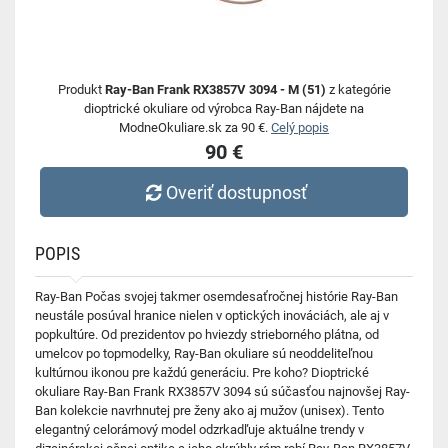
Produkt
Ray-Ban Frank RX3857V 3094 - M (51)
z kategórie
dioptrické okuliare od výrobca Ray-Ban nájdete na
ModneOkuliare.sk za 90 €.
Celý popis
90 €
Overiť dostupnosť
POPIS
Ray-Ban Počas svojej takmer osemdesaťročnej histórie Ray-Ban
neustále posúval hranice nielen v optických inováciách, ale aj v
popkultúre. Od prezidentov po hviezdy strieborného plátna, od
umelcov po topmodelky, Ray-Ban okuliare sú neoddeliteľnou
kultúrnou ikonou pre každú generáciu. Pre koho? Dioptrické
okuliare Ray-Ban Frank RX3857V 3094 sú súčasťou najnovšej Ray-
Ban kolekcie navrhnutej pre ženy ako aj mužov (unisex). Tento
elegantný celorámový model odzrkadľuje aktuálne trendy v