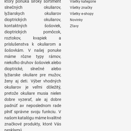
ktorý ponúka široký sortiment
Všetky kategórie
slnečných okuliarov,
Všetky značky
lyžiarskych okuliarov
Všetky e-shopy
dioptrických okuliarov,
Novinky
kontaktných šošoviek,
Zľavy
dioptrických pomôcok,
roztokov, kvapiek a
príslušenstva k okuliarom a
šošovkám. V našej ponuke
máme rôzne typy rámov,
niekoľko druhov šošoviek alebo
dioptrické, slnečné alebo
lyžiarske okuliare pre mužov,
ženy aj deti. Výber vhodných
okuliarov je veľmi dôležitý,
pretože okuliare musia nielen
dobre vyzerať, ale aj dobre
padnúť av neposlednom rade
plniť správne svoju funkciu. V
našom katalógu máme kvalitné
značkové produkty, ktoré Vás
nesklamú.