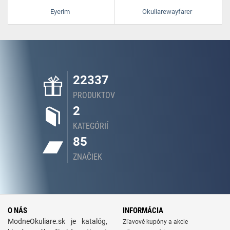
Eyerim
Okuliarewayfarer
22337
PRODUKTOV
2
KATEGÓRIÍ
85
ZNAČIEK
O NÁS
INFORMÁCIA
ModneOkuliare.sk je katalóg,
Zľavové kupóny a akcie