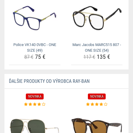
Police VK140 0VBC - ONE
Marc Jacobs MARC515 807 -
SIZE (49)
ONE SIZE (54)
75 €
135 €
87 €
117 €
ĎALŠIE PRODUKTY OD VÝROBCA RAY-BAN
NOVINKA
NOVINKA