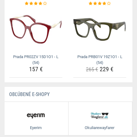
Prada PR02ZV 15D1O1 - L
Prada PRB01V 19Z1O1 - L
(54)
(54)
157 €
229 €
265 €
OBĽÚBENÉ E-SHOPY
Eyerim
Okuliarewayfarer