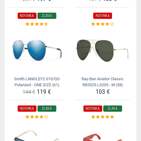
NOVINKA
ZĽAVA
NOVINKA
Smith LANGLEY2 010/QG
Ray-Ban Aviator Classic
Polarized - ONE SIZE (61)
RB3025 L0205 - M (58)
119 €
103 €
144 €
NOVINKA
ZĽAVA
NOVINKA
ZĽAVA