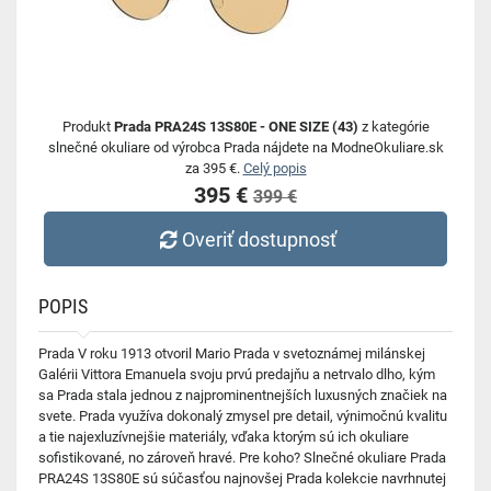
Produkt
Prada PRA24S 13S80E - ONE SIZE (43)
z kategórie
slnečné okuliare od výrobca Prada nájdete na ModneOkuliare.sk
za 395 €.
Celý popis
395 €
399 €
Overiť dostupnosť
POPIS
Prada V roku 1913 otvoril Mario Prada v svetoznámej milánskej
Galérii Vittora Emanuela svoju prvú predajňu a netrvalo dlho, kým
sa Prada stala jednou z najprominentnejších luxusných značiek na
svete. Prada využíva dokonalý zmysel pre detail, výnimočnú kvalitu
a tie najexluzívnejšie materiály, vďaka ktorým sú ich okuliare
sofistikované, no zároveň hravé. Pre koho? Slnečné okuliare Prada
PRA24S 13S80E sú súčasťou najnovšej Prada kolekcie navrhnutej