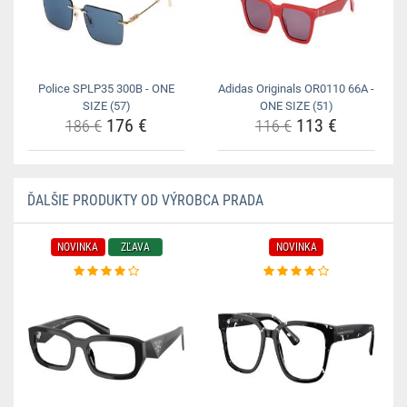
Police SPLP35 300B - ONE
Adidas Originals OR0110 66A -
SIZE (57)
ONE SIZE (51)
176 €
113 €
186 €
116 €
ĎALŠIE PRODUKTY OD VÝROBCA PRADA
NOVINKA
ZĽAVA
NOVINKA