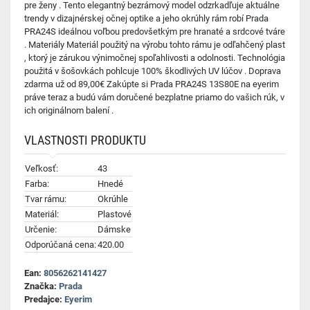
pre ženy . Tento elegantný bezrámový model odzrkadľuje aktuálne
trendy v dizajnérskej očnej optike a jeho okrúhly rám robí Prada
PRA24S ideálnou voľbou predovšetkým pre hranaté a srdcové tváre
. Materiály Materiál použitý na výrobu tohto rámu je odľahčený plast
, ktorý je zárukou výnimočnej spoľahlivosti a odolnosti. Technológia
použitá v šošovkách pohlcuje 100% škodlivých UV lúčov . Doprava
zdarma už od 89,00€ Zakúpte si Prada PRA24S 13S80E na eyerim
práve teraz a budú vám doručené bezplatne priamo do vašich rúk, v
ich originálnom balení .
VLASTNOSTI PRODUKTU
Veľkosť:
43
Farba:
Hnedé
Tvar rámu:
Okrúhle
Materiál:
Plastové
Určenie:
Dámske
Odporúčaná cena:
420.00
Ean:
8056262141427
Značka:
Prada
Predajce:
Eyerim