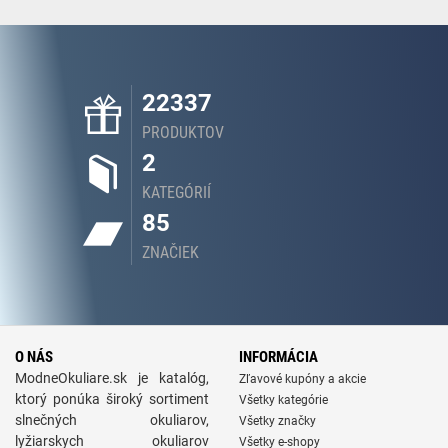
22337
PRODUKTOV
2
KATEGÓRIÍ
85
ZNAČIEK
O NÁS
INFORMÁCIA
ModneOkuliare.sk je katalóg,
Zľavové kupóny a akcie
ktorý ponúka široký sortiment
Všetky kategórie
slnečných okuliarov,
Všetky značky
lyžiarskych okuliarov
Všetky e-shopy