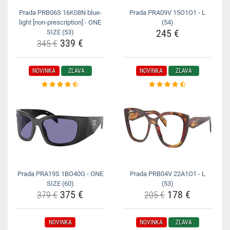
Prada PRB06S 16K08N blue-
Prada PRA09V 15O1O1 - L
light [non-prescription] - ONE
(54)
245 €
SIZE (53)
339 €
345 €
NOVINKA
ZĽAVA
NOVINKA
ZĽAVA
Prada PRA19S 1BO40G - ONE
Prada PRB04V 22A1O1 - L
SIZE (60)
(53)
375 €
178 €
379 €
205 €
NOVINKA
NOVINKA
ZĽAVA