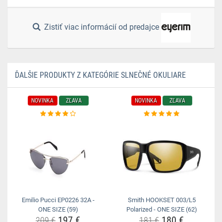
Zistiť viac informácií od predajce
ĎALŠIE PRODUKTY Z KATEGÓRIE SLNEČNÉ OKULIARE
NOVINKA
ZĽAVA
NOVINKA
ZĽAVA
Emilio Pucci EP0226 32A -
Smith HOOKSET 003/L5
ONE SIZE (59)
Polarized - ONE SIZE (62)
197 €
180 €
209 €
181 €