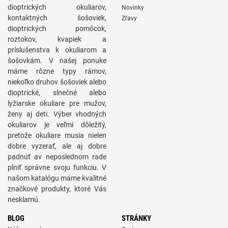
dioptrických okuliarov,
Novinky
kontaktných šošoviek,
Zľavy
dioptrických pomôcok,
roztokov, kvapiek a
príslušenstva k okuliarom a
šošovkám. V našej ponuke
máme rôzne typy rámov,
niekoľko druhov šošoviek alebo
dioptrické, slnečné alebo
lyžiarske okuliare pre mužov,
ženy aj deti. Výber vhodných
okuliarov je veľmi dôležitý,
pretože okuliare musia nielen
dobre vyzerať, ale aj dobre
padnúť av neposlednom rade
plniť správne svoju funkciu. V
našom katalógu máme kvalitné
značkové produkty, ktoré Vás
nesklamú.
BLOG
STRÁNKY