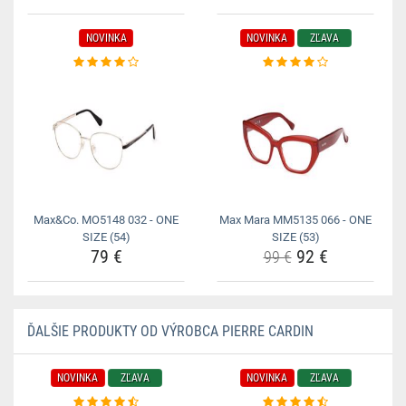
NOVINKA
NOVINKA
ZĽAVA
Max&Co. MO5148 032 - ONE
Max Mara MM5135 066 - ONE
SIZE (54)
SIZE (53)
79 €
92 €
99 €
ĎALŠIE PRODUKTY OD VÝROBCA PIERRE CARDIN
NOVINKA
ZĽAVA
NOVINKA
ZĽAVA