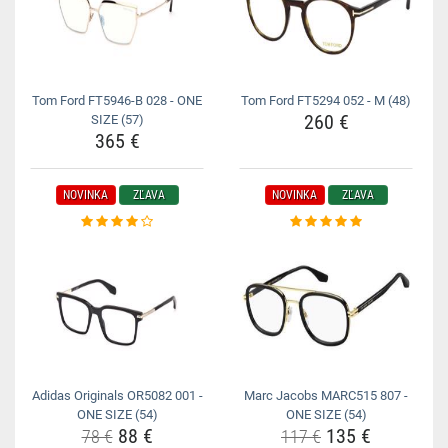
Tom Ford FT5946-B 028 - ONE
Tom Ford FT5294 052 - M (48)
260 €
SIZE (57)
365 €
NOVINKA
ZĽAVA
NOVINKA
ZĽAVA
Adidas Originals OR5082 001 -
Marc Jacobs MARC515 807 -
ONE SIZE (54)
ONE SIZE (54)
88 €
135 €
78 €
117 €