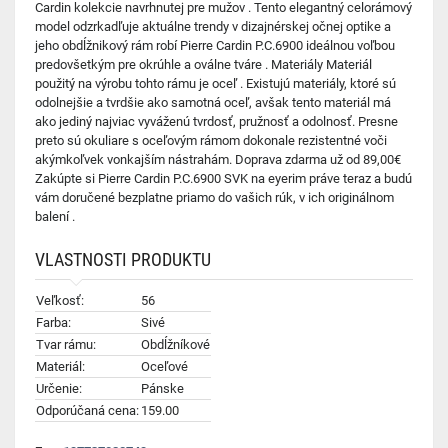
Cardin kolekcie navrhnutej pre mužov . Tento elegantný celorámový
model odzrkadľuje aktuálne trendy v dizajnérskej očnej optike a
jeho obdĺžnikový rám robí Pierre Cardin P.C.6900 ideálnou voľbou
predovšetkým pre okrúhle a oválne tváre . Materiály Materiál
použitý na výrobu tohto rámu je oceľ . Existujú materiály, ktoré sú
odolnejšie a tvrdšie ako samotná oceľ, avšak tento materiál má
ako jediný najviac vyváženú tvrdosť, pružnosť a odolnosť. Presne
preto sú okuliare s oceľovým rámom dokonale rezistentné voči
akýmkoľvek vonkajším nástrahám. Doprava zdarma už od 89,00€
Zakúpte si Pierre Cardin P.C.6900 SVK na eyerim práve teraz a budú
vám doručené bezplatne priamo do vašich rúk, v ich originálnom
balení .
VLASTNOSTI PRODUKTU
Veľkosť:
56
Farba:
Sivé
Tvar rámu:
Obdĺžníkové
Materiál:
Oceľové
Určenie:
Pánske
Odporúčaná cena:
159.00