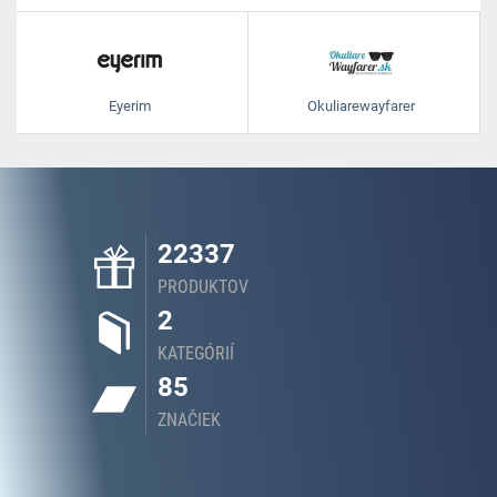
Eyerim
Okuliarewayfarer
22337
PRODUKTOV
2
KATEGÓRIÍ
85
ZNAČIEK