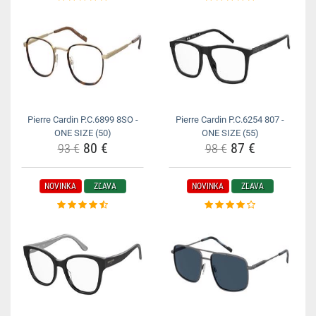
Pierre Cardin P.C.6899 8SO -
Pierre Cardin P.C.6254 807 -
ONE SIZE (50)
ONE SIZE (55)
80 €
87 €
93 €
98 €
NOVINKA
ZĽAVA
NOVINKA
ZĽAVA