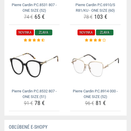
Pierre Cardin P.C.8531 807 -
Pierre Cardin P.C.6910/S
ONE SIZE (52)
R81/KU - ONE SIZE (60)
65 €
103 €
74 €
78 €
NOVINKA
ZĽAVA
NOVINKA
ZĽAVA
Pierre Cardin P.C.8532 807 -
Pierre Cardin P.C.8914 000 -
ONE SIZE (51)
ONE SIZE (52)
78 €
81 €
91 €
96 €
OBĽÚBENÉ E-SHOPY