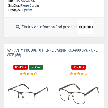
Ean:
197737028749
Značka:
Pierre Cardin
Predajce:
Eyerim
Zistiť viac informácií od predajce
VARIANTY PRODUKTU PIERRE CARDIN P.C.6900 SVK - ONE
SIZE (56)
NOVINKA
ZĽAVA
NOVINKA