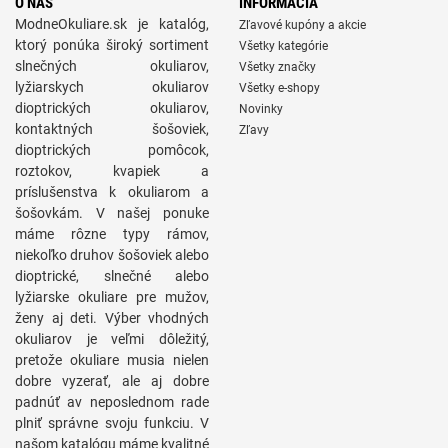
O NÁS
INFORMÁCIA
ModneOkuliare.sk je katalóg,
Zľavové kupóny a akcie
ktorý ponúka široký sortiment
Všetky kategórie
slnečných okuliarov,
Všetky značky
lyžiarskych okuliarov
Všetky e-shopy
dioptrických okuliarov,
Novinky
kontaktných šošoviek,
Zľavy
dioptrických pomôcok,
roztokov, kvapiek a
príslušenstva k okuliarom a
šošovkám. V našej ponuke
máme rôzne typy rámov,
niekoľko druhov šošoviek alebo
dioptrické, slnečné alebo
lyžiarske okuliare pre mužov,
ženy aj deti. Výber vhodných
okuliarov je veľmi dôležitý,
pretože okuliare musia nielen
dobre vyzerať, ale aj dobre
padnúť av neposlednom rade
plniť správne svoju funkciu. V
našom katalógu máme kvalitné