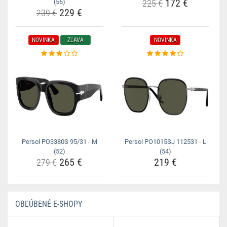
172 €
(56)
225 €
229 €
239 €
NOVINKA
ZĽAVA
NOVINKA
Persol PO3380S 95/31 - M
Persol PO1015SJ 112531 - L
(52)
(54)
265 €
219 €
279 €
OBĽÚBENÉ E-SHOPY