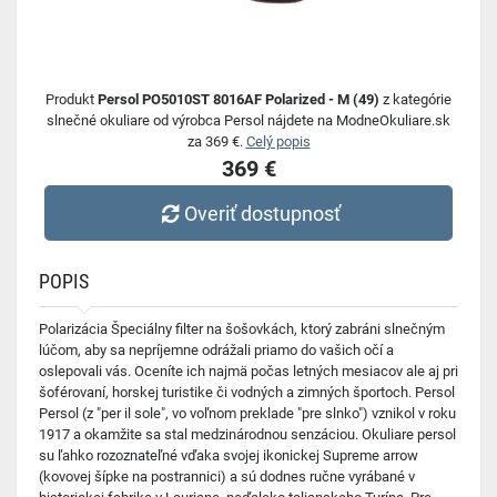
Produkt
Persol PO5010ST 8016AF Polarized - M (49)
z kategórie
slnečné okuliare od výrobca Persol nájdete na ModneOkuliare.sk
za 369 €.
Celý popis
369 €
Overiť dostupnosť
POPIS
Polarizácia Špeciálny filter na šošovkách, ktorý zabráni slnečným
lúčom, aby sa nepríjemne odrážali priamo do vašich očí a
oslepovali vás. Oceníte ich najmä počas letných mesiacov ale aj pri
šoférovaní, horskej turistike či vodných a zimných športoch. Persol
Persol (z "per il sole", vo voľnom preklade "pre slnko") vznikol v roku
1917 a okamžite sa stal medzinárodnou senzáciou. Okuliare persol
su ľahko rozoznateľné vďaka svojej ikonickej Supreme arrow
(kovovej šípke na postrannici) a sú dodnes ručne vyrábané v