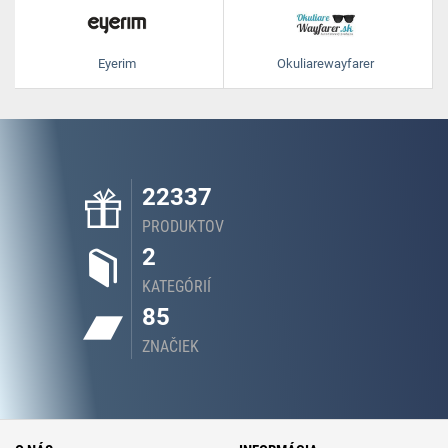
Eyerim
Okuliarewayfarer
22337
PRODUKTOV
2
KATEGÓRIÍ
85
ZNAČIEK