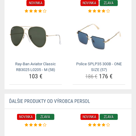
NOVINKA
NOVINKA
ZĽAVA
Ray-Ban Aviator Classic
Police SPLP35 300B - ONE
RB3025 L0205 - M (58)
SIZE (57)
103 €
176 €
186 €
ĎALŠIE PRODUKTY OD VÝROBCA PERSOL
NOVINKA
ZĽAVA
NOVINKA
ZĽAVA