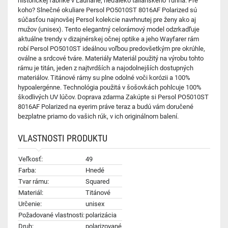
historickej fabrike v Lauriane, neďaleko talianskeho Turína. Pre
koho? Slnečné okuliare Persol PO5010ST 8016AF Polarized sú
súčasťou najnovšej Persol kolekcie navrhnutej pre ženy ako aj
mužov (unisex). Tento elegantný celorámový model odzrkadľuje
aktuálne trendy v dizajnérskej očnej optike a jeho Wayfarer rám
robí Persol PO5010ST ideálnou voľbou predovšetkým pre okrúhle,
oválne a srdcové tváre. Materiály Materiál použitý na výrobu tohto
rámu je titán, jeden z najtvrdších a najodolnejších dostupných
materiálov. Titánové rámy su plne odolné voči korózii a 100%
hypoalergénne. Technológia použitá v šošovkách pohlcuje 100%
škodlivých UV lúčov. Doprava zdarma Zakúpte si Persol PO5010ST
8016AF Polarized na eyerim práve teraz a budú vám doručené
bezplatne priamo do vašich rúk, v ich originálnom balení.
VLASTNOSTI PRODUKTU
Veľkosť:
49
Farba:
Hnedé
Tvar rámu:
Squared
Materiál:
Titánové
Určenie:
unisex
Požadované vlastnosti:
polarizácia
Druh:
polarizované