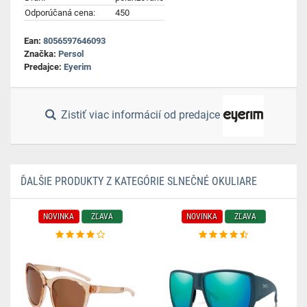
Odporúčaná cena:
450
Ean:
8056597646093
Značka:
Persol
Predajce:
Eyerim
Zistiť viac informácií od predajce
ĎALŠIE PRODUKTY Z KATEGÓRIE SLNEČNÉ OKULIARE
NOVINKA
ZĽAVA
NOVINKA
ZĽAVA