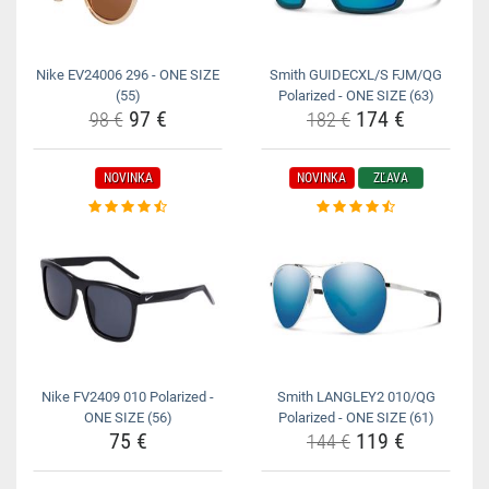
Nike EV24006 296 - ONE SIZE
Smith GUIDECXL/S FJM/QG
(55)
Polarized - ONE SIZE (63)
97 €
174 €
98 €
182 €
NOVINKA
NOVINKA
ZĽAVA
Nike FV2409 010 Polarized -
Smith LANGLEY2 010/QG
ONE SIZE (56)
Polarized - ONE SIZE (61)
75 €
119 €
144 €