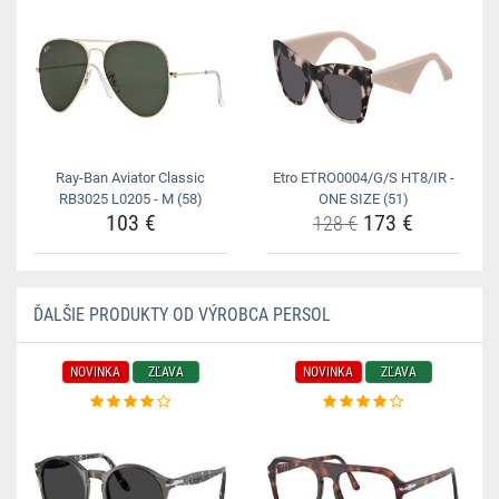
Ray-Ban Aviator Classic
Etro ETRO0004/G/S HT8/IR -
RB3025 L0205 - M (58)
ONE SIZE (51)
103 €
173 €
128 €
ĎALŠIE PRODUKTY OD VÝROBCA PERSOL
NOVINKA
ZĽAVA
NOVINKA
ZĽAVA