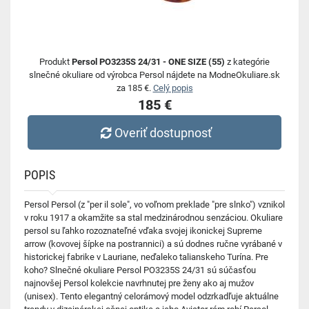
Produkt
Persol PO3235S 24/31 - ONE SIZE (55)
z kategórie
slnečné okuliare od výrobca Persol nájdete na ModneOkuliare.sk
za 185 €.
Celý popis
185 €
Overiť dostupnosť
POPIS
Persol Persol (z "per il sole", vo voľnom preklade "pre slnko") vznikol
v roku 1917 a okamžite sa stal medzinárodnou senzáciou. Okuliare
persol su ľahko rozoznateľné vďaka svojej ikonickej Supreme
arrow (kovovej šípke na postrannici) a sú dodnes ručne vyrábané v
historickej fabrike v Lauriane, neďaleko talianskeho Turína. Pre
koho? Slnečné okuliare Persol PO3235S 24/31 sú súčasťou
najnovšej Persol kolekcie navrhnutej pre ženy ako aj mužov
(unisex). Tento elegantný celorámový model odzrkadľuje aktuálne