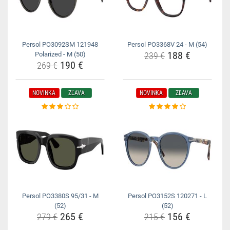
Persol PO3092SM 121948
Persol PO3368V 24 - M (54)
188 €
Polarized - M (50)
239 €
190 €
269 €
NOVINKA
ZĽAVA
NOVINKA
ZĽAVA
Persol PO3380S 95/31 - M
Persol PO3152S 120271 - L
(52)
(52)
265 €
156 €
279 €
215 €