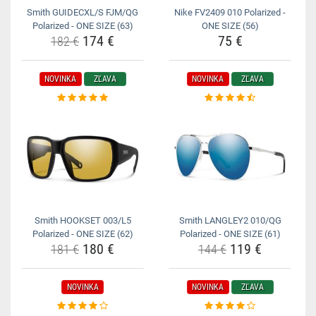
Smith GUIDECXL/S FJM/QG
Nike FV2409 010 Polarized -
Polarized - ONE SIZE (63)
ONE SIZE (56)
174 €
75 €
182 €
NOVINKA
ZĽAVA
NOVINKA
ZĽAVA
Smith HOOKSET 003/L5
Smith LANGLEY2 010/QG
Polarized - ONE SIZE (62)
Polarized - ONE SIZE (61)
180 €
119 €
181 €
144 €
NOVINKA
NOVINKA
ZĽAVA