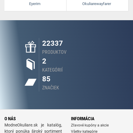
Eyerim
Okuliarewayfarer
22337
PRODUKTOV
2
KATEGÓRIÍ
85
ZNAČIEK
O NÁS
INFORMÁCIA
ModneOkuliare.sk je katalóg,
Zľavové kupóny a akcie
ktorý ponúka široký sortiment
Všetky kategórie