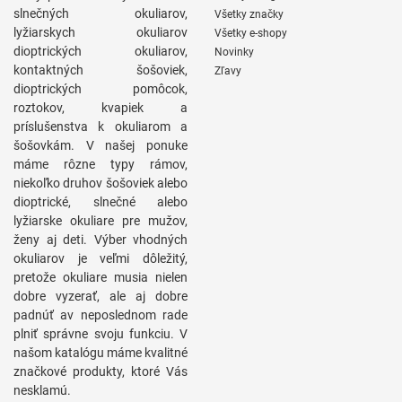
slnečných okuliarov,
Všetky značky
lyžiarskych okuliarov
Všetky e-shopy
dioptrických okuliarov,
Novinky
kontaktných šošoviek,
Zľavy
dioptrických pomôcok,
roztokov, kvapiek a
príslušenstva k okuliarom a
šošovkám. V našej ponuke
máme rôzne typy rámov,
niekoľko druhov šošoviek alebo
dioptrické, slnečné alebo
lyžiarske okuliare pre mužov,
ženy aj deti. Výber vhodných
okuliarov je veľmi dôležitý,
pretože okuliare musia nielen
dobre vyzerať, ale aj dobre
padnúť av neposlednom rade
plniť správne svoju funkciu. V
našom katalógu máme kvalitné
značkové produkty, ktoré Vás
nesklamú.