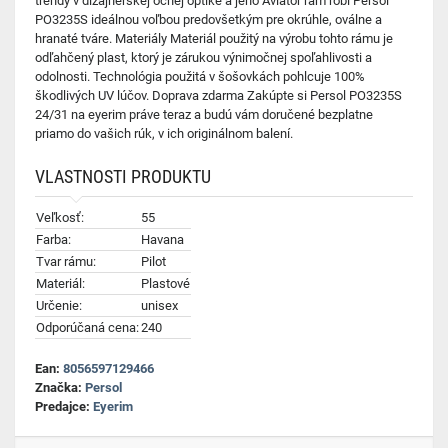
trendy v dizajnérskej očnej optike a jeho Aviator rám robí Persol
PO3235S ideálnou voľbou predovšetkým pre okrúhle, oválne a
hranaté tváre. Materiály Materiál použitý na výrobu tohto rámu je
odľahčený plast, ktorý je zárukou výnimočnej spoľahlivosti a
odolnosti. Technológia použitá v šošovkách pohlcuje 100%
škodlivých UV lúčov. Doprava zdarma Zakúpte si Persol PO3235S
24/31 na eyerim práve teraz a budú vám doručené bezplatne
priamo do vašich rúk, v ich originálnom balení.
VLASTNOSTI PRODUKTU
Veľkosť:
55
Farba:
Havana
Tvar rámu:
Pilot
Materiál:
Plastové
Určenie:
unisex
Odporúčaná cena:
240
Ean:
8056597129466
Značka:
Persol
Predajce:
Eyerim