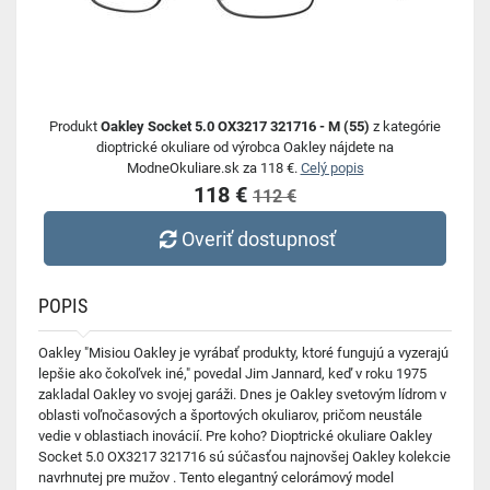
Produkt
Oakley Socket 5.0 OX3217 321716 - M (55)
z kategórie
dioptrické okuliare od výrobca Oakley nájdete na
ModneOkuliare.sk za 118 €.
Celý popis
118 €
112 €
Overiť dostupnosť
POPIS
Oakley "Misiou Oakley je vyrábať produkty, ktoré fungujú a vyzerajú
lepšie ako čokoľvek iné," povedal Jim Jannard, keď v roku 1975
zakladal Oakley vo svojej garáži. Dnes je Oakley svetovým lídrom v
oblasti voľnočasových a športových okuliarov, pričom neustále
vedie v oblastiach inovácií. Pre koho? Dioptrické okuliare Oakley
Socket 5.0 OX3217 321716 sú súčasťou najnovšej Oakley kolekcie
navrhnutej pre mužov . Tento elegantný celorámový model