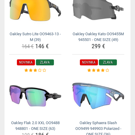
Oakley Sutro Lite OO9463-13 -
Oakley Oakley Kato OO9455M
M (39)
945501 - ONE SIZE (49)
146 €
299 €
164 €
NOVINKA
ZĽAVA
NOVINKA
ZĽAVA
Oakley Flak 2.0 XXL OO9488
Oakley Sphaera Slash
948801 - ONE SIZE (63)
OO9499 949903 Polarized -
ONE SIZE (36)