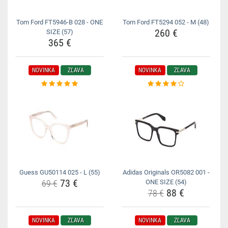
Tom Ford FT5946-B 028 - ONE
Tom Ford FT5294 052 - M (48)
260 €
SIZE (57)
365 €
NOVINKA
ZĽAVA
NOVINKA
ZĽAVA
Guess GU50114 025 - L (55)
Adidas Originals OR5082 001 -
73 €
69 €
ONE SIZE (54)
88 €
78 €
NOVINKA
ZĽAVA
NOVINKA
ZĽAVA