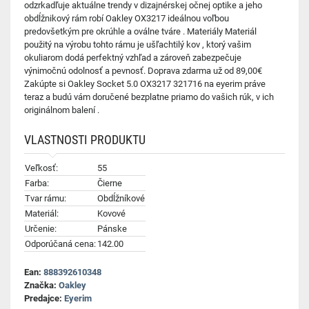
odzrkadľuje aktuálne trendy v dizajnérskej očnej optike a jeho
obdĺžnikový rám robí Oakley OX3217 ideálnou voľbou
predovšetkým pre okrúhle a oválne tváre . Materiály Materiál
použitý na výrobu tohto rámu je ušľachtilý kov , ktorý vašim
okuliarom dodá perfektný vzhľad a zároveň zabezpečuje
výnimočnú odolnosť a pevnosť. Doprava zdarma už od 89,00€
Zakúpte si Oakley Socket 5.0 OX3217 321716 na eyerim práve
teraz a budú vám doručené bezplatne priamo do vašich rúk, v ich
originálnom balení .
VLASTNOSTI PRODUKTU
Veľkosť:
55
Farba:
Čierne
Tvar rámu:
Obdĺžníkové
Materiál:
Kovové
Určenie:
Pánske
Odporúčaná cena:
142.00
Ean:
888392610348
Značka:
Oakley
Predajce:
Eyerim