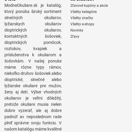
ModneOkuliare.sk je katalóg,
Zľavové kupóny a akcie
ktorý ponúka široký sortiment
Všetky kategórie
slnečných okuliarov,
Všetky značky
lyžiarskych okuliarov
Všetky e-shopy
dioptrických okuliarov,
Novinky
kontaktných šošoviek,
Zľavy
dioptrických pomôcok,
roztokov, kvapiek a
príslušenstva k okuliarom a
šošovkám. V našej ponuke
máme rôzne typy rámov,
niekoľko druhov šošoviek alebo
dioptrické, slnečné alebo
lyžiarske okuliare pre mužov,
ženy aj deti. Výber vhodných
okuliarov je veľmi dôležitý,
pretože okuliare musia nielen
dobre vyzerať, ale aj dobre
padnúť av neposlednom rade
plniť správne svoju funkciu. V
našom katalógu máme kvalitné