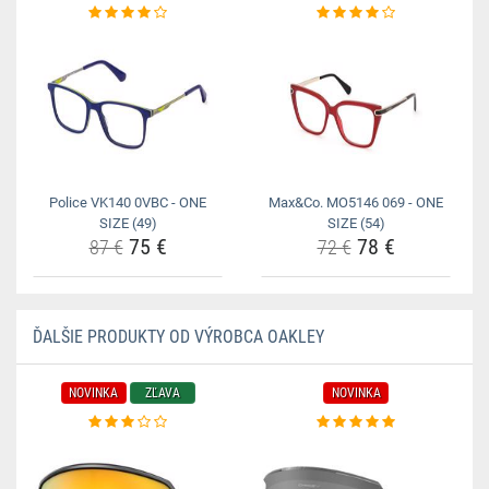
Police VK140 0VBC - ONE
Max&Co. MO5146 069 - ONE
SIZE (49)
SIZE (54)
75 €
78 €
87 €
72 €
ĎALŠIE PRODUKTY OD VÝROBCA OAKLEY
NOVINKA
ZĽAVA
NOVINKA