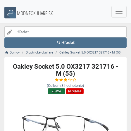
MODNEOKULIARE.SK
Hľadať
Domov
Dioptrické okuliare
Oakley Socket 5.0 OX3217 321716 - M (55)
Oakley Socket 5.0 OX3217 321716 -
M (55)
(Celkom
3
hodnotenie)
ZĽAVA
NOVINKA