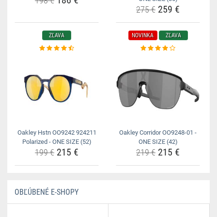
186 €
198 €
259 €
275 €
ZĽAVA
NOVINKA
ZĽAVA
Oakley Hstn OO9242 924211
Oakley Corridor OO9248-01 -
Polarized - ONE SIZE (52)
ONE SIZE (42)
215 €
215 €
199 €
219 €
OBĽÚBENÉ E-SHOPY