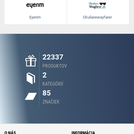
Eyerim
Okuliarewayfarer
22337
PRODUKTOV
2
KATEGÓRIÍ
85
ZNAČIEK
O NÁS
INFORMÁCIA