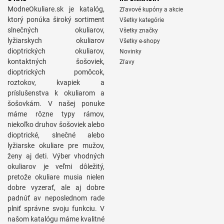
ModneOkuliare.sk je katalóg,
Zľavové kupóny a akcie
ktorý ponúka široký sortiment
Všetky kategórie
slnečných okuliarov,
Všetky značky
lyžiarskych okuliarov
Všetky e-shopy
dioptrických okuliarov,
Novinky
kontaktných šošoviek,
Zľavy
dioptrických pomôcok,
roztokov, kvapiek a
príslušenstva k okuliarom a
šošovkám. V našej ponuke
máme rôzne typy rámov,
niekoľko druhov šošoviek alebo
dioptrické, slnečné alebo
lyžiarske okuliare pre mužov,
ženy aj deti. Výber vhodných
okuliarov je veľmi dôležitý,
pretože okuliare musia nielen
dobre vyzerať, ale aj dobre
padnúť av neposlednom rade
plniť správne svoju funkciu. V
našom katalógu máme kvalitné