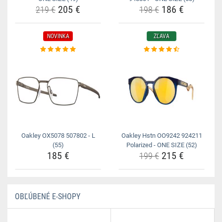
205 €
186 €
219 €
198 €
NOVINKA
ZĽAVA
Oakley OX5078 507802 - L
Oakley Hstn OO9242 924211
(55)
Polarized - ONE SIZE (52)
185 €
215 €
199 €
OBĽÚBENÉ E-SHOPY