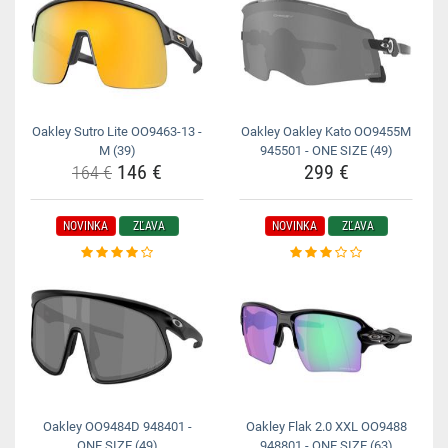
Oakley Sutro Lite OO9463-13 -
Oakley Oakley Kato OO9455M
M (39)
945501 - ONE SIZE (49)
146 €
299 €
164 €
NOVINKA
ZĽAVA
NOVINKA
ZĽAVA
Oakley OO9484D 948401 -
Oakley Flak 2.0 XXL OO9488
ONE SIZE (49)
948801 - ONE SIZE (63)