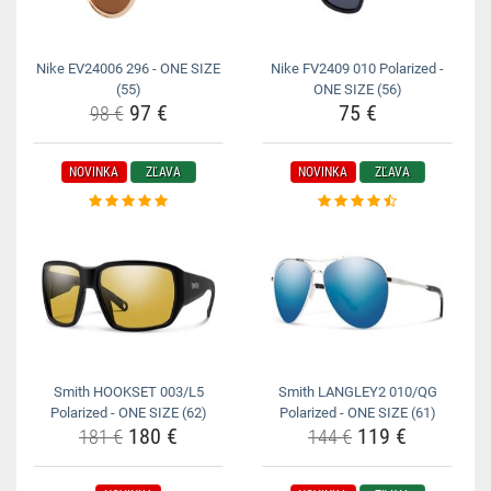
Nike EV24006 296 - ONE SIZE
Nike FV2409 010 Polarized -
(55)
ONE SIZE (56)
97 €
75 €
98 €
NOVINKA
ZĽAVA
NOVINKA
ZĽAVA
Smith HOOKSET 003/L5
Smith LANGLEY2 010/QG
Polarized - ONE SIZE (62)
Polarized - ONE SIZE (61)
180 €
119 €
181 €
144 €