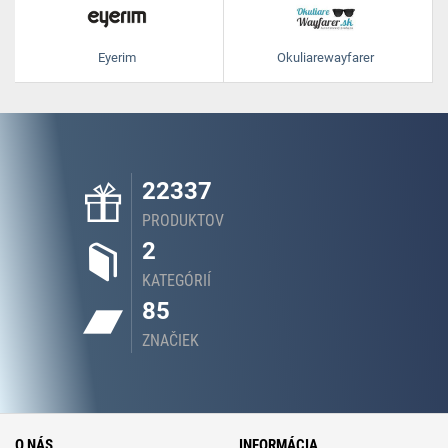
Eyerim
Okuliarewayfarer
22337
PRODUKTOV
2
KATEGÓRIÍ
85
ZNAČIEK
O NÁS
INFORMÁCIA