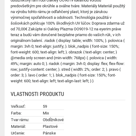
obdĺžnikový rám robí Oakley OO9019 ideálnou voľbou
predovšetkým pre okrúhle a oválne tváre. Materiály Materiál použitý
na výrobu tohto rámu je odľahčený plast, ktorý je zárukou
výnimočnej spoľahlivosti a odolnosti. Technológia použitá v
šošovkách pohlcuje 100% škodlivých UV lúčov. Doprava zdarma už
od 70,00€ Zakúpte si Oakley Plazma OO9019-12 na eyerim práve
teraz a budú vám doručené bezplatne priamo do vašich rúk, v ich
originálnom balení. .riadok { display: table; width: 100%; }. polovica {
margin: 3vh 0; text-align: justify; }. blok_nadpis { font-size: 150%;
font-weight: 600; text-align: left; }. obrazok { text-align: center; }
@media only screen and (min-width: 768px) {. polovica { width:
49%; margin: auto 0; }. riadok { margin: 3vh 0; display: flex; flex-flow:
row; justify-content: center; }. stred { width: 2%; order: 2; }. pravo {
order: 3; }. lavo { order: 1; }. blok_nadpis { font-size: 150%; font-
weight: 600; text-align: left; text-align-last: left; } }
VLASTNOSTI PRODUKTU
Veľkosť:
59
Farba:
Mix
Tvar rámu:
Obdĺžníkové
Materiál:
Plastové
Určenie:
Pánske