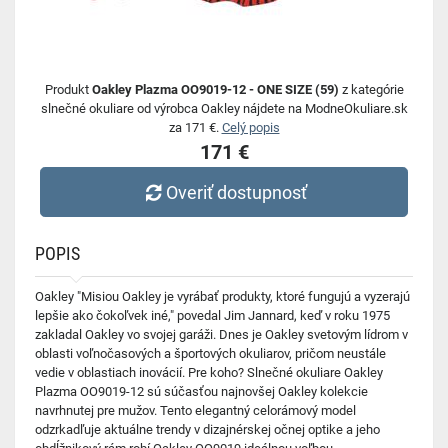
Produkt
Oakley Plazma OO9019-12 - ONE SIZE (59)
z kategórie
slnečné okuliare od výrobca Oakley nájdete na ModneOkuliare.sk
za 171 €.
Celý popis
171 €
Overiť dostupnosť
POPIS
Oakley "Misiou Oakley je vyrábať produkty, ktoré fungujú a vyzerajú
lepšie ako čokoľvek iné," povedal Jim Jannard, keď v roku 1975
zakladal Oakley vo svojej garáži. Dnes je Oakley svetovým lídrom v
oblasti voľnočasových a športových okuliarov, pričom neustále
vedie v oblastiach inovácií. Pre koho? Slnečné okuliare Oakley
Plazma OO9019-12 sú súčasťou najnovšej Oakley kolekcie
navrhnutej pre mužov. Tento elegantný celorámový model
odzrkadľuje aktuálne trendy v dizajnérskej očnej optike a jeho