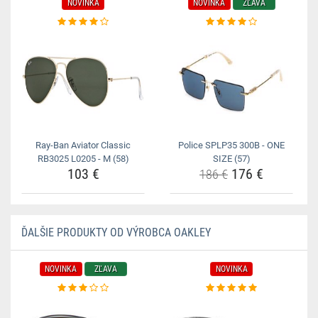
NOVINKA
NOVINKA
ZĽAVA
Ray-Ban Aviator Classic
Police SPLP35 300B - ONE
RB3025 L0205 - M (58)
SIZE (57)
103 €
176 €
186 €
ĎALŠIE PRODUKTY OD VÝROBCA OAKLEY
NOVINKA
ZĽAVA
NOVINKA