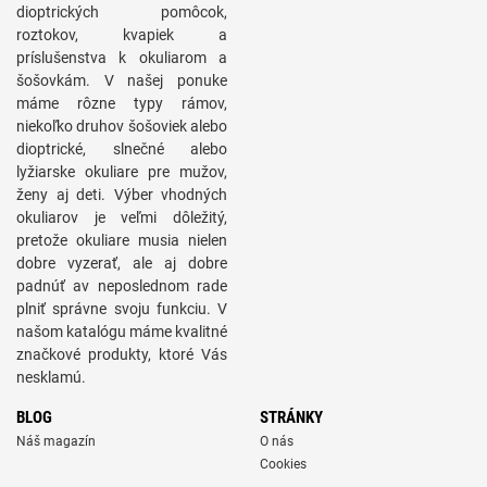
dioptrických pomôcok,
roztokov, kvapiek a
príslušenstva k okuliarom a
šošovkám. V našej ponuke
máme rôzne typy rámov,
niekoľko druhov šošoviek alebo
dioptrické, slnečné alebo
lyžiarske okuliare pre mužov,
ženy aj deti. Výber vhodných
okuliarov je veľmi dôležitý,
pretože okuliare musia nielen
dobre vyzerať, ale aj dobre
padnúť av neposlednom rade
plniť správne svoju funkciu. V
našom katalógu máme kvalitné
značkové produkty, ktoré Vás
nesklamú.
BLOG
STRÁNKY
Náš magazín
O nás
Cookies