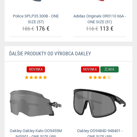
Police SPLP35 300B - ONE
Adidas Originals OR0110 66A -
SIZE (57)
ONE SIZE (51)
176 €
113 €
186 €
116 €
ĎALŠIE PRODUKTY OD VÝROBCA OAKLEY
NOVINKA
NOVINKA
ZĽAVA
Oakley Oakley Kato OO9455M
Oakley OO9484D 948401 -
945501 - ONE SIZE (49)
ONE SIZE (49)