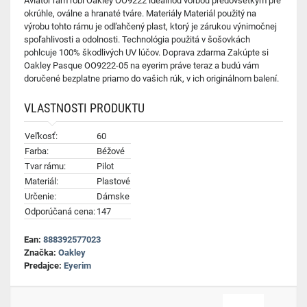
Aviator rám robí Oakley OO9222 ideálnou voľbou predovšetkým pre
okrúhle, oválne a hranaté tváre. Materiály Materiál použitý na
výrobu tohto rámu je odľahčený plast, ktorý je zárukou výnimočnej
spoľahlivosti a odolnosti. Technológia použitá v šošovkách
pohlcuje 100% škodlivých UV lúčov. Doprava zdarma Zakúpte si
Oakley Pasque OO9222-05 na eyerim práve teraz a budú vám
doručené bezplatne priamo do vašich rúk, v ich originálnom balení.
VLASTNOSTI PRODUKTU
Veľkosť:
60
Farba:
Béžové
Tvar rámu:
Pilot
Materiál:
Plastové
Určenie:
Dámske
Odporúčaná cena:
147
Ean:
888392577023
Značka:
Oakley
Predajce:
Eyerim