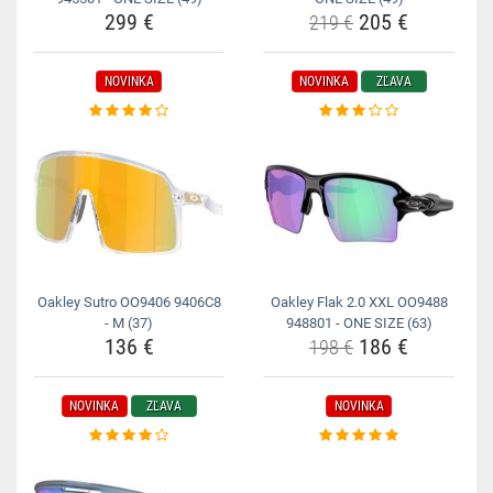
299 €
205 €
219 €
NOVINKA
NOVINKA
ZĽAVA
Oakley Sutro OO9406 9406C8
Oakley Flak 2.0 XXL OO9488
- M (37)
948801 - ONE SIZE (63)
136 €
186 €
198 €
NOVINKA
ZĽAVA
NOVINKA