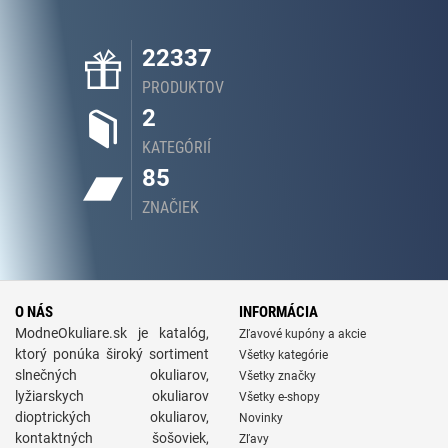
22337
PRODUKTOV
2
KATEGÓRIÍ
85
ZNAČIEK
O NÁS
INFORMÁCIA
ModneOkuliare.sk je katalóg,
Zľavové kupóny a akcie
ktorý ponúka široký sortiment
Všetky kategórie
slnečných okuliarov,
Všetky značky
lyžiarskych okuliarov
Všetky e-shopy
dioptrických okuliarov,
Novinky
kontaktných šošoviek,
Zľavy