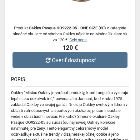
Produkt
Oakley Pasque OO9222-05 - ONE SIZE (60)
z kategórie
slnečné okuliare od výrobca Oakley nájdete na ModneOkuliare.sk
za 120 €.
Celý popis
120 €
Overiť dostupnosť
POPIS
Oakley "Misiou Oakley je vyrábať produkty, ktoré fungujú a vyzerajú
lepšie ako čokoľvek iné,“ povedal Jim Jannard, keď v roku 1975
zakladal Oakley vo svojej garáži. Dnes je Oakley svetovým lídrom v
oblasti voľnočasových a športových okuliarov, pričom neustále
vedie v oblastiach inovácií. Pre koho? Slnečné okuliare Oakley
Pasque OO9222-05 sú súčasťou najnovšej Oakley kolekcie
navrhnutej pre ženy. Tento elegantný celorámový model
odzrkadľuje aktuálne trendy v dizajnérskej očnej optike a jeho