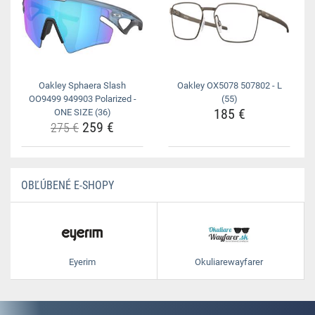
Oakley Sphaera Slash
Oakley OX5078 507802 - L
OO9499 949903 Polarized -
(55)
185 €
ONE SIZE (36)
259 €
275 €
OBĽÚBENÉ E-SHOPY
Eyerim
Okuliarewayfarer