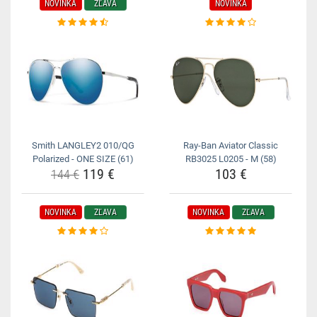
NOVINKA
ZĽAVA
NOVINKA
Smith LANGLEY2 010/QG
Ray-Ban Aviator Classic
Polarized - ONE SIZE (61)
RB3025 L0205 - M (58)
119 €
103 €
144 €
NOVINKA
ZĽAVA
NOVINKA
ZĽAVA