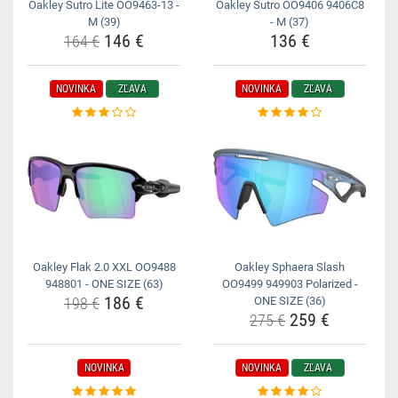
Oakley Sutro Lite OO9463-13 -
Oakley Sutro OO9406 9406C8
M (39)
- M (37)
146 €
136 €
164 €
NOVINKA
ZĽAVA
NOVINKA
ZĽAVA
Oakley Flak 2.0 XXL OO9488
Oakley Sphaera Slash
948801 - ONE SIZE (63)
OO9499 949903 Polarized -
186 €
198 €
ONE SIZE (36)
259 €
275 €
NOVINKA
NOVINKA
ZĽAVA