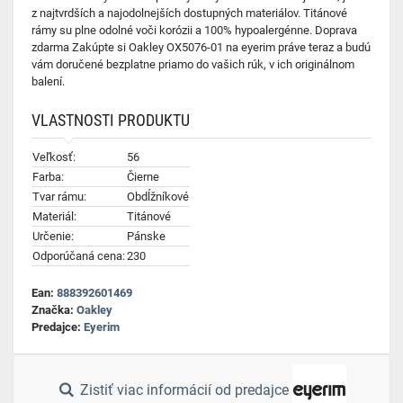
z najtvrdších a najodolnejších dostupných materiálov. Titánové
rámy su plne odolné voči korózii a 100% hypoalergénne. Doprava
zdarma Zakúpte si Oakley OX5076-01 na eyerim práve teraz a budú
vám doručené bezplatne priamo do vašich rúk, v ich originálnom
balení.
VLASTNOSTI PRODUKTU
Veľkosť:
56
Farba:
Čierne
Tvar rámu:
Obdĺžníkové
Materiál:
Titánové
Určenie:
Pánske
Odporúčaná cena:
230
Ean:
888392601469
Značka:
Oakley
Predajce:
Eyerim
Zistiť viac informácií od predajce