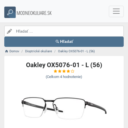
MODNEOKULIARE.SK
Hľadať
Domov
Dioptrické okuliare
Oakley OX5076-01 - L (56)
Oakley OX5076-01 - L (56)
(Celkom
4
hodnotenie)