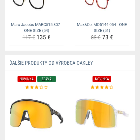
Marc Jacobs MARC515 807 -
Max&Co. MO5144 054 - ONE
ONE SIZE (54)
SIZE (51)
135 €
73 €
117 €
88 €
ĎALŠIE PRODUKTY OD VÝROBCA OAKLEY
NOVINKA
ZĽAVA
NOVINKA