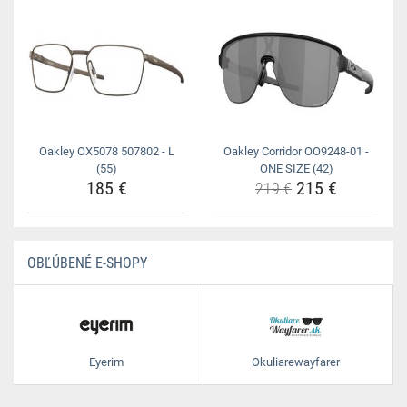
Oakley OX5078 507802 - L
Oakley Corridor OO9248-01 -
(55)
ONE SIZE (42)
185 €
215 €
219 €
OBĽÚBENÉ E-SHOPY
Eyerim
Okuliarewayfarer