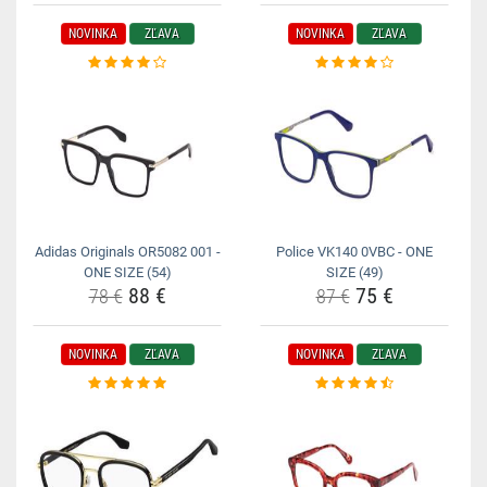
NOVINKA
ZĽAVA
NOVINKA
ZĽAVA
Adidas Originals OR5082 001 -
Police VK140 0VBC - ONE
ONE SIZE (54)
SIZE (49)
88 €
75 €
78 €
87 €
NOVINKA
ZĽAVA
NOVINKA
ZĽAVA