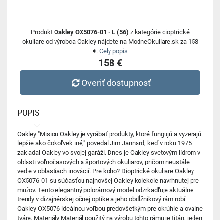
Produkt
Oakley OX5076-01 - L (56)
z kategórie dioptrické
okuliare od výrobca Oakley nájdete na ModneOkuliare.sk za 158
€.
Celý popis
158 €
Overiť dostupnosť
POPIS
Oakley "Misiou Oakley je vyrábať produkty, ktoré fungujú a vyzerajú
lepšie ako čokoľvek iné," povedal Jim Jannard, keď v roku 1975
zakladal Oakley vo svojej garáži. Dnes je Oakley svetovým lídrom v
oblasti voľnočasových a športových okuliarov, pričom neustále
vedie v oblastiach inovácií. Pre koho? Dioptrické okuliare Oakley
OX5076-01 sú súčasťou najnovšej Oakley kolekcie navrhnutej pre
mužov. Tento elegantný polorámový model odzrkadľuje aktuálne
trendy v dizajnérskej očnej optike a jeho obdĺžnikový rám robí
Oakley OX5076 ideálnou voľbou predovšetkým pre okrúhle a oválne
tváre. Materiály Materiál použitý na výrobu tohto rámu je titán, jeden