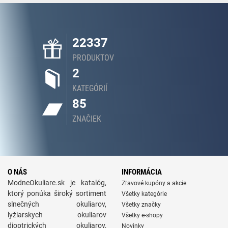
22337
PRODUKTOV
2
KATEGÓRIÍ
85
ZNAČIEK
O NÁS
INFORMÁCIA
ModneOkuliare.sk je katalóg,
Zľavové kupóny a akcie
ktorý ponúka široký sortiment
Všetky kategórie
slnečných okuliarov,
Všetky značky
lyžiarskych okuliarov
Všetky e-shopy
dioptrických okuliarov,
Novinky