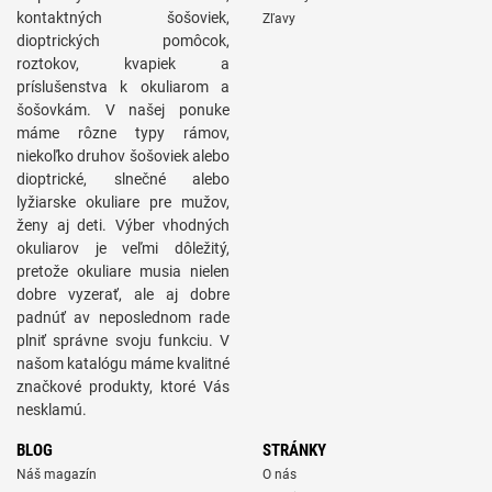
kontaktných šošoviek,
Zľavy
dioptrických pomôcok,
roztokov, kvapiek a
príslušenstva k okuliarom a
šošovkám. V našej ponuke
máme rôzne typy rámov,
niekoľko druhov šošoviek alebo
dioptrické, slnečné alebo
lyžiarske okuliare pre mužov,
ženy aj deti. Výber vhodných
okuliarov je veľmi dôležitý,
pretože okuliare musia nielen
dobre vyzerať, ale aj dobre
padnúť av neposlednom rade
plniť správne svoju funkciu. V
našom katalógu máme kvalitné
značkové produkty, ktoré Vás
nesklamú.
BLOG
STRÁNKY
Náš magazín
O nás