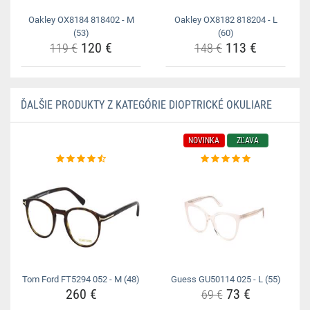
Oakley OX8184 818402 - M
Oakley OX8182 818204 - L
(53)
(60)
120 €
113 €
119 €
148 €
ĎALŠIE PRODUKTY Z KATEGÓRIE DIOPTRICKÉ OKULIARE
NOVINKA
ZĽAVA
Tom Ford FT5294 052 - M (48)
Guess GU50114 025 - L (55)
260 €
73 €
69 €