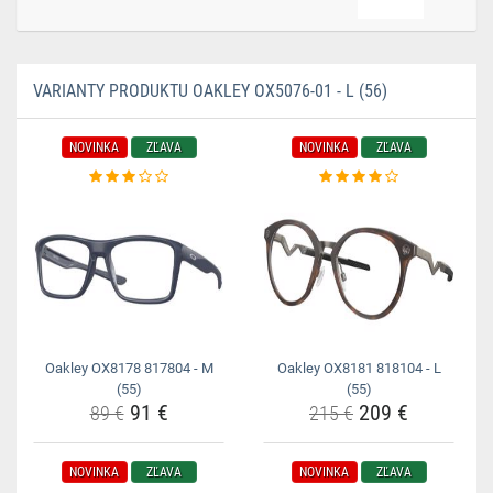
VARIANTY PRODUKTU OAKLEY OX5076-01 - L (56)
NOVINKA
ZĽAVA
NOVINKA
ZĽAVA
Oakley OX8178 817804 - M
Oakley OX8181 818104 - L
(55)
(55)
91 €
209 €
89 €
215 €
NOVINKA
ZĽAVA
NOVINKA
ZĽAVA