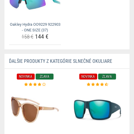
Oakley Hydra OO9229 922903
- ONE SIZE (37)
144 €
158 €
ĎALŠIE PRODUKTY Z KATEGÓRIE SLNEČNÉ OKULIARE
NOVINKA
ZĽAVA
NOVINKA
ZĽAVA