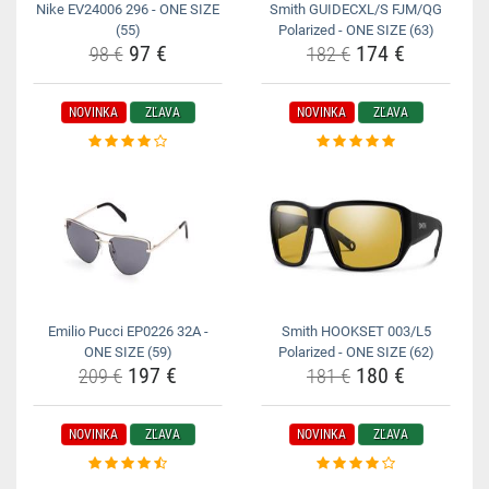
Nike EV24006 296 - ONE SIZE
Smith GUIDECXL/S FJM/QG
(55)
Polarized - ONE SIZE (63)
97 €
174 €
98 €
182 €
NOVINKA
ZĽAVA
NOVINKA
ZĽAVA
Emilio Pucci EP0226 32A -
Smith HOOKSET 003/L5
ONE SIZE (59)
Polarized - ONE SIZE (62)
197 €
180 €
209 €
181 €
NOVINKA
ZĽAVA
NOVINKA
ZĽAVA