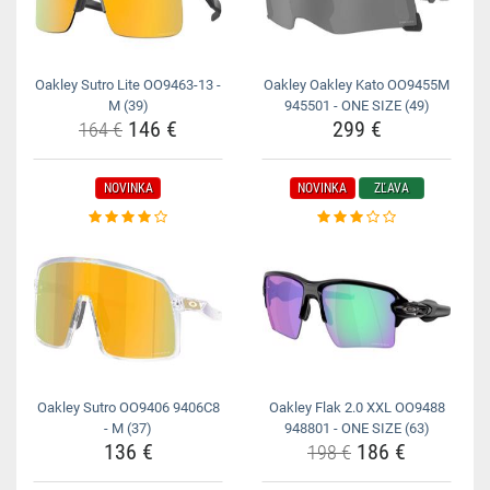
Oakley Sutro Lite OO9463-13 -
Oakley Oakley Kato OO9455M
M (39)
945501 - ONE SIZE (49)
146 €
299 €
164 €
NOVINKA
NOVINKA
ZĽAVA
Oakley Sutro OO9406 9406C8
Oakley Flak 2.0 XXL OO9488
- M (37)
948801 - ONE SIZE (63)
136 €
186 €
198 €