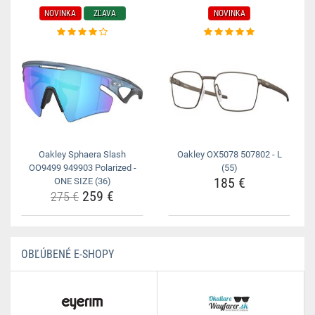
NOVINKA
ZĽAVA
NOVINKA
Oakley Sphaera Slash
Oakley OX5078 507802 - L
OO9499 949903 Polarized -
(55)
185 €
ONE SIZE (36)
259 €
275 €
OBĽÚBENÉ E-SHOPY