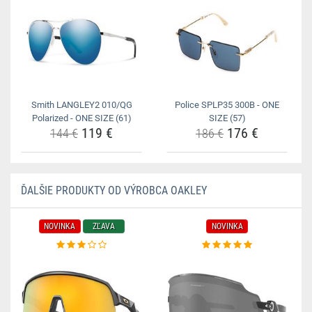
Smith LANGLEY2 010/QG
Police SPLP35 300B - ONE
Polarized - ONE SIZE (61)
SIZE (57)
119 €
176 €
144 €
186 €
ĎALŠIE PRODUKTY OD VÝROBCA OAKLEY
NOVINKA
ZĽAVA
NOVINKA