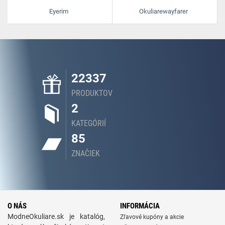
Eyerim
Okuliarewayfarer
22337
PRODUKTOV
2
KATEGÓRIÍ
85
ZNAČIEK
O NÁS
INFORMÁCIA
ModneOkuliare.sk je katalóg,
Zľavové kupóny a akcie