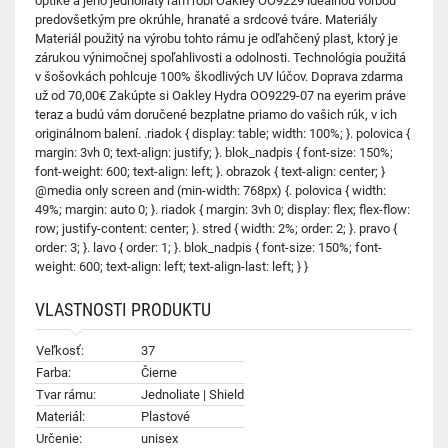
optike a jeho jednoliaty rám robí Oakley OO9229 ideálnou voľbou
predovšetkým pre okrúhle, hranaté a srdcové tváre. Materiály
Materiál použitý na výrobu tohto rámu je odľahčený plast, ktorý je
zárukou výnimočnej spoľahlivosti a odolnosti. Technológia použitá
v šošovkách pohlcuje 100% škodlivých UV lúčov. Doprava zdarma
už od 70,00€ Zakúpte si Oakley Hydra OO9229-07 na eyerim práve
teraz a budú vám doručené bezplatne priamo do vašich rúk, v ich
originálnom balení. .riadok { display: table; width: 100%; }. polovica {
margin: 3vh 0; text-align: justify; }. blok_nadpis { font-size: 150%;
font-weight: 600; text-align: left; }. obrazok { text-align: center; }
@media only screen and (min-width: 768px) {. polovica { width:
49%; margin: auto 0; }. riadok { margin: 3vh 0; display: flex; flex-flow:
row; justify-content: center; }. stred { width: 2%; order: 2; }. pravo {
order: 3; }. lavo { order: 1; }. blok_nadpis { font-size: 150%; font-
weight: 600; text-align: left; text-align-last: left; } }
VLASTNOSTI PRODUKTU
Veľkosť:
37
Farba:
Čierne
Tvar rámu:
Jednoliate | Shield
Materiál:
Plastové
Určenie:
unisex