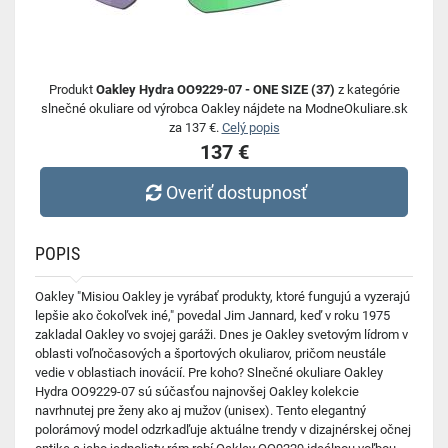
Produkt
Oakley Hydra OO9229-07 - ONE SIZE (37)
z kategórie
slnečné okuliare od výrobca Oakley nájdete na ModneOkuliare.sk
za 137 €.
Celý popis
137 €
Overiť dostupnosť
POPIS
Oakley "Misiou Oakley je vyrábať produkty, ktoré fungujú a vyzerajú
lepšie ako čokoľvek iné," povedal Jim Jannard, keď v roku 1975
zakladal Oakley vo svojej garáži. Dnes je Oakley svetovým lídrom v
oblasti voľnočasových a športových okuliarov, pričom neustále
vedie v oblastiach inovácií. Pre koho? Slnečné okuliare Oakley
Hydra OO9229-07 sú súčasťou najnovšej Oakley kolekcie
navrhnutej pre ženy ako aj mužov (unisex). Tento elegantný
polorámový model odzrkadľuje aktuálne trendy v dizajnérskej očnej