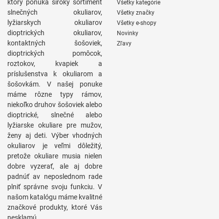
ktorý ponúka široký sortiment
Všetky kategórie
slnečných okuliarov,
Všetky značky
lyžiarskych okuliarov
Všetky e-shopy
dioptrických okuliarov,
Novinky
kontaktných šošoviek,
Zľavy
dioptrických pomôcok,
roztokov, kvapiek a
príslušenstva k okuliarom a
šošovkám. V našej ponuke
máme rôzne typy rámov,
niekoľko druhov šošoviek alebo
dioptrické, slnečné alebo
lyžiarske okuliare pre mužov,
ženy aj deti. Výber vhodných
okuliarov je veľmi dôležitý,
pretože okuliare musia nielen
dobre vyzerať, ale aj dobre
padnúť av neposlednom rade
plniť správne svoju funkciu. V
našom katalógu máme kvalitné
značkové produkty, ktoré Vás
nesklamú.