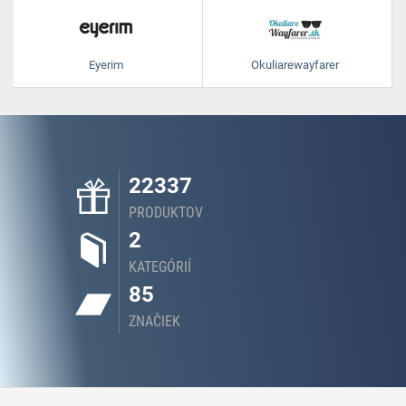
Eyerim
Okuliarewayfarer
22337
PRODUKTOV
2
KATEGÓRIÍ
85
ZNAČIEK