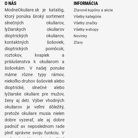
O NÁS
INFORMÁCIA
ModneOkuliare.sk je katalóg,
Zľavové kupóny a akcie
ktorý ponúka široký sortiment
Všetky kategórie
slnečných okuliarov,
Všetky značky
lyžiarskych okuliarov
Všetky e-shopy
dioptrických okuliarov,
Novinky
kontaktných šošoviek,
Zľavy
dioptrických pomôcok,
roztokov, kvapiek a
príslušenstva k okuliarom a
šošovkám. V našej ponuke
máme rôzne typy rámov,
niekoľko druhov šošoviek alebo
dioptrické, slnečné alebo
lyžiarske okuliare pre mužov,
ženy aj deti. Výber vhodných
okuliarov je veľmi dôležitý,
pretože okuliare musia nielen
dobre vyzerať, ale aj dobre
padnúť av neposlednom rade
plniť správne svoju funkciu. V