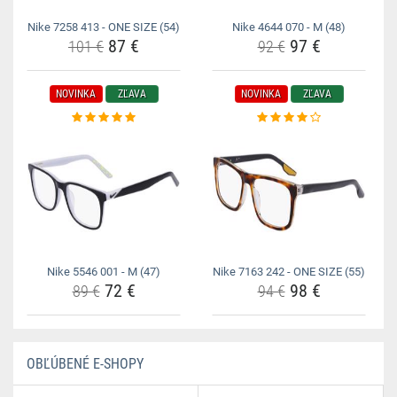
Nike 7258 413 - ONE SIZE (54)
Nike 4644 070 - M (48)
87 €
97 €
101 €
92 €
NOVINKA
ZĽAVA
NOVINKA
ZĽAVA
Nike 5546 001 - M (47)
Nike 7163 242 - ONE SIZE (55)
72 €
98 €
89 €
94 €
OBĽÚBENÉ E-SHOPY