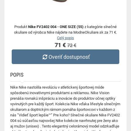
Produkt
Nike FV2402 004 - ONE SIZE (55)
z kategórie slnečné
okuliare od výrobca Nike nájdete na ModneOkuliare.sk za 71 €.
Celý popis
71 €
72 €
Overiť dostupnosť
POPIS
Nike Nike nastolila revolúciu v atletickenj športovej móde
spôsobenú inovatívnymi produktami a reklamou. Nike Vision
prenáša rovnakú inšpiráciu a inovácie do produktov očnej optiky
vyvinutých pre každý šport. Kolekcia Nike vďaka lifestyle slnečným
okuliarom a doptrickým rámom pomáha športovcovi v každom z
nás ”Vidieť šport lepšie™” Pre koho? Slnečné okuliare Nike FV2402
004 sú súčasťou najnovšej Nike kolekcie navrhnutej pre ženy ako
aj mužov (unisex) . Tento elegantný celorámový model odzrkadľuje