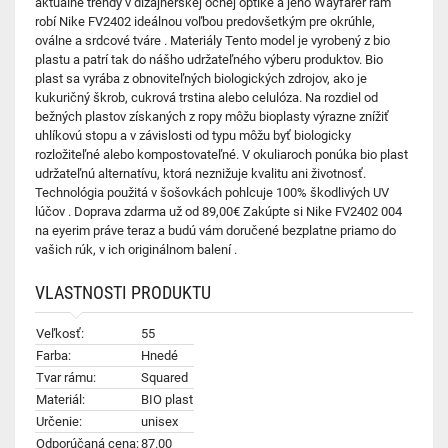
aktuálne trendy v dizajnérskej očnej optike a jeho Wayfarer rám
robí Nike FV2402 ideálnou voľbou predovšetkým pre okrúhle,
oválne a srdcové tváre . Materiály Tento model je vyrobený z bio
plastu a patrí tak do nášho udržateľného výberu produktov. Bio
plast sa vyrába z obnoviteľných biologických zdrojov, ako je
kukuričný škrob, cukrová trstina alebo celulóza. Na rozdiel od
bežných plastov získaných z ropy môžu bioplasty výrazne znížiť
uhlíkovú stopu a v závislosti od typu môžu byť biologicky
rozložiteľné alebo kompostovateľné. V okuliaroch ponúka bio plast
udržateľnú alternatívu, ktorá neznižuje kvalitu ani životnosť.
Technológia použitá v šošovkách pohlcuje 100% škodlivých UV
lúčov . Doprava zdarma už od 89,00€ Zakúpte si Nike FV2402 004
na eyerim práve teraz a budú vám doručené bezplatne priamo do
vašich rúk, v ich originálnom balení .
VLASTNOSTI PRODUKTU
Veľkosť:
55
Farba:
Hnedé
Tvar rámu:
Squared
Materiál:
BIO plast
Určenie:
unisex
Odporúčaná cena:
87.00