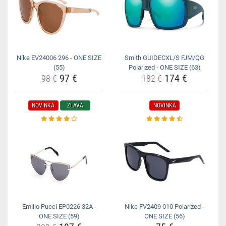
Nike EV24006 296 - ONE SIZE
Smith GUIDECXL/S FJM/QG
(55)
Polarized - ONE SIZE (63)
97 €
174 €
98 €
182 €
NOVINKA
ZĽAVA
NOVINKA
Emilio Pucci EP0226 32A -
Nike FV2409 010 Polarized -
ONE SIZE (59)
ONE SIZE (56)