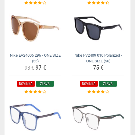
Nike EV24006 296 - ONE SIZE
Nike FV2409 010 Polarized -
(55)
ONE SIZE (56)
97 €
75 €
98 €
NOVINKA
ZĽAVA
NOVINKA
ZĽAVA