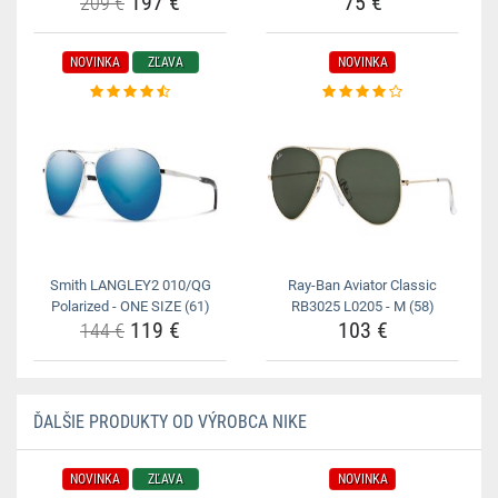
197 €
75 €
209 €
NOVINKA
ZĽAVA
NOVINKA
Smith LANGLEY2 010/QG
Ray-Ban Aviator Classic
Polarized - ONE SIZE (61)
RB3025 L0205 - M (58)
119 €
103 €
144 €
ĎALŠIE PRODUKTY OD VÝROBCA NIKE
NOVINKA
ZĽAVA
NOVINKA