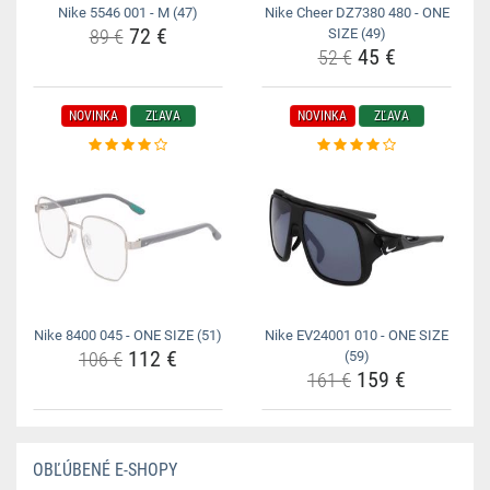
Nike 5546 001 - M (47)
Nike Cheer DZ7380 480 - ONE
72 €
89 €
SIZE (49)
45 €
52 €
NOVINKA
ZĽAVA
NOVINKA
ZĽAVA
Nike 8400 045 - ONE SIZE (51)
Nike EV24001 010 - ONE SIZE
112 €
106 €
(59)
159 €
161 €
OBĽÚBENÉ E-SHOPY