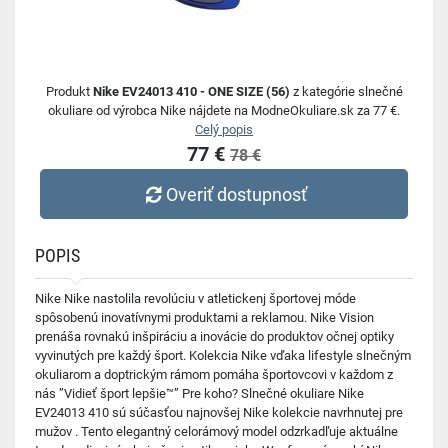
Produkt
Nike EV24013 410 - ONE SIZE (56)
z kategórie slnečné
okuliare od výrobca Nike nájdete na ModneOkuliare.sk za 77 €.
Celý popis
77 €
78 €
Overiť dostupnosť
POPIS
Nike Nike nastolila revolúciu v atletickenj športovej móde
spôsobenú inovatívnymi produktami a reklamou. Nike Vision
prenáša rovnakú inšpiráciu a inovácie do produktov očnej optiky
vyvinutých pre každý šport. Kolekcia Nike vďaka lifestyle slnečným
okuliarom a doptrickým rámom pomáha športovcovi v každom z
nás ”Vidieť šport lepšie™” Pre koho? Slnečné okuliare Nike
EV24013 410 sú súčasťou najnovšej Nike kolekcie navrhnutej pre
mužov . Tento elegantný celorámový model odzrkadľuje aktuálne