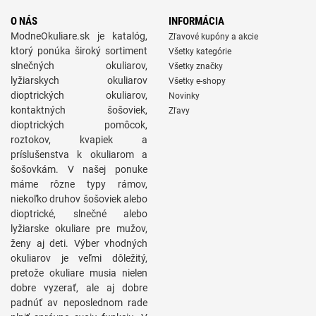
O NÁS
INFORMÁCIA
ModneOkuliare.sk je katalóg,
Zľavové kupóny a akcie
ktorý ponúka široký sortiment
Všetky kategórie
slnečných okuliarov,
Všetky značky
lyžiarskych okuliarov
Všetky e-shopy
dioptrických okuliarov,
Novinky
kontaktných šošoviek,
Zľavy
dioptrických pomôcok,
roztokov, kvapiek a
príslušenstva k okuliarom a
šošovkám. V našej ponuke
máme rôzne typy rámov,
niekoľko druhov šošoviek alebo
dioptrické, slnečné alebo
lyžiarske okuliare pre mužov,
ženy aj deti. Výber vhodných
okuliarov je veľmi dôležitý,
pretože okuliare musia nielen
dobre vyzerať, ale aj dobre
padnúť av neposlednom rade