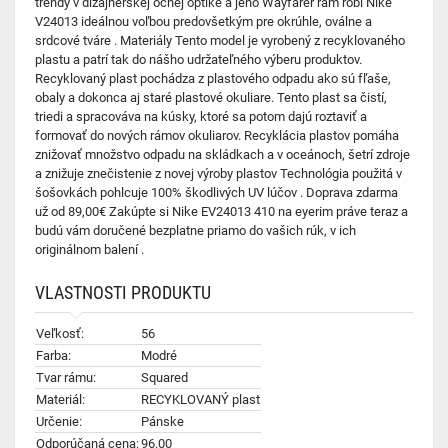
trendy v dizajnérskej očnej optike a jeho Wayfarer rám robí Nike
V24013 ideálnou voľbou predovšetkým pre okrúhle, oválne a
srdcové tváre . Materiály Tento model je vyrobený z recyklovaného
plastu a patrí tak do nášho udržateľného výberu produktov.
Recyklovaný plast pochádza z plastového odpadu ako sú fľaše,
obaly a dokonca aj staré plastové okuliare. Tento plast sa čistí,
triedi a spracováva na kúsky, ktoré sa potom dajú roztaviť a
formovať do nových rámov okuliarov. Recyklácia plastov pomáha
znižovať množstvo odpadu na skládkach a v oceánoch, šetrí zdroje
a znižuje znečistenie z novej výroby plastov Technológia použitá v
šošovkách pohlcuje 100% škodlivých UV lúčov . Doprava zdarma
už od 89,00€ Zakúpte si Nike EV24013 410 na eyerim práve teraz a
budú vám doručené bezplatne priamo do vašich rúk, v ich
originálnom balení .
VLASTNOSTI PRODUKTU
Veľkosť:
56
Farba:
Modré
Tvar rámu:
Squared
Materiál:
RECYKLOVANÝ plast
Určenie:
Pánske
Odporúčaná cena:
96.00