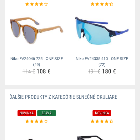
Nike EV24046 725 - ONE SIZE
Nike EV24035 410 - ONE SIZE
(49)
(72)
108 €
180 €
114 €
191 €
ĎALŠIE PRODUKTY Z KATEGÓRIE SLNEČNÉ OKULIARE
NOVINKA
ZĽAVA
NOVINKA