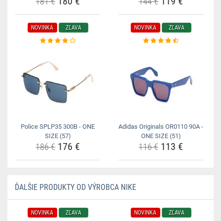
180 €
119 €
181 €
144 €
NOVINKA
ZĽAVA
NOVINKA
ZĽAVA
Police SPLP35 300B - ONE
Adidas Originals OR0110 90A -
SIZE (57)
ONE SIZE (51)
176 €
113 €
186 €
116 €
ĎALŠIE PRODUKTY OD VÝROBCA NIKE
NOVINKA
ZĽAVA
NOVINKA
ZĽAVA