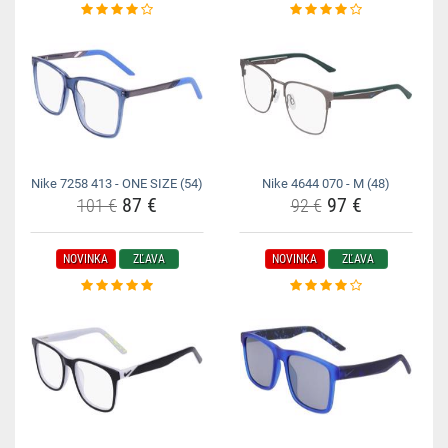
Nike 7258 413 - ONE SIZE (54)
Nike 4644 070 - M (48)
87 €
97 €
101 €
92 €
NOVINKA
ZĽAVA
NOVINKA
ZĽAVA