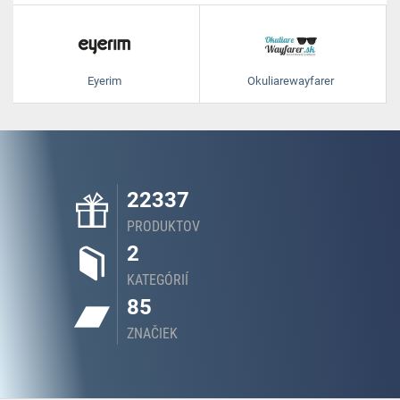
Eyerim
Okuliarewayfarer
22337
PRODUKTOV
2
KATEGÓRIÍ
85
ZNAČIEK