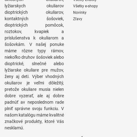
lyžiarskych okuliarov
Všetky e-shopy
dioptrických okuliarov,
Novinky
kontaktných šošoviek,
Zľavy
dioptrických pomôcok,
roztokov, kvapiek a
príslušenstva k okuliarom a
šošovkám. V našej ponuke
máme rôzne typy rámov,
niekoľko druhov šošoviek alebo
dioptrické, slnečné alebo
lyžiarske okuliare pre mužov,
ženy aj deti. Výber vhodných
okuliarov je veľmi dôležitý,
pretože okuliare musia nielen
dobre vyzerať, ale aj dobre
padnúť av neposlednom rade
plniť správne svoju funkciu. V
našom katalógu máme kvalitné
značkové produkty, ktoré Vás
nesklamú.