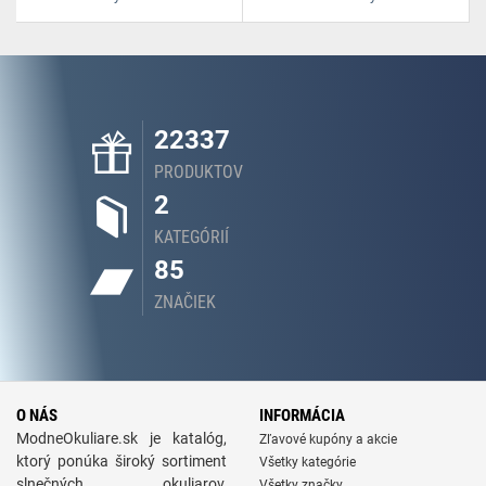
22337
PRODUKTOV
2
KATEGÓRIÍ
85
ZNAČIEK
O NÁS
INFORMÁCIA
ModneOkuliare.sk je katalóg,
Zľavové kupóny a akcie
ktorý ponúka široký sortiment
Všetky kategórie
slnečných okuliarov,
Všetky značky