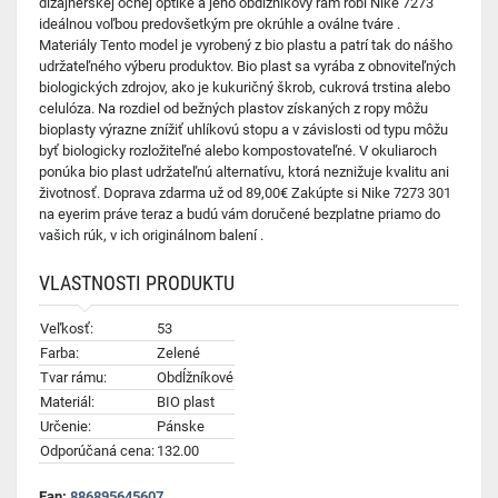
dizajnérskej očnej optike a jeho obdĺžnikový rám robí Nike 7273
ideálnou voľbou predovšetkým pre okrúhle a oválne tváre .
Materiály Tento model je vyrobený z bio plastu a patrí tak do nášho
udržateľného výberu produktov. Bio plast sa vyrába z obnoviteľných
biologických zdrojov, ako je kukuričný škrob, cukrová trstina alebo
celulóza. Na rozdiel od bežných plastov získaných z ropy môžu
bioplasty výrazne znížiť uhlíkovú stopu a v závislosti od typu môžu
byť biologicky rozložiteľné alebo kompostovateľné. V okuliaroch
ponúka bio plast udržateľnú alternatívu, ktorá neznižuje kvalitu ani
životnosť. Doprava zdarma už od 89,00€ Zakúpte si Nike 7273 301
na eyerim práve teraz a budú vám doručené bezplatne priamo do
vašich rúk, v ich originálnom balení .
VLASTNOSTI PRODUKTU
Veľkosť:
53
Farba:
Zelené
Tvar rámu:
Obdĺžníkové
Materiál:
BIO plast
Určenie:
Pánske
Odporúčaná cena:
132.00
Ean:
886895645607