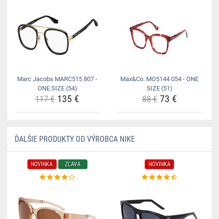
Marc Jacobs MARC515 807 -
Max&Co. MO5144 054 - ONE
ONE SIZE (54)
SIZE (51)
135 €
73 €
117 €
88 €
ĎALŠIE PRODUKTY OD VÝROBCA NIKE
NOVINKA
ZĽAVA
NOVINKA