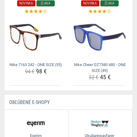
NOVINKA
ZĽAVA
NOVINKA
ZĽAVA
Nike 7163 242 - ONE SIZE (55)
Nike Cheer DZ7380 480 - ONE
98 €
94 €
SIZE (49)
45 €
52 €
OBĽÚBENÉ E-SHOPY
Eyerim
Okuliarewayfarer