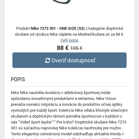
Produkt
Nike 7273 301 - ONE SIZE (53)
z kategórie dioptrické
okuliare od výrobca Nike nájdete na ModneOkuliare.sk za 88 €.
Celý popis
88 €
105 €
Overiť dostupnosť
POPIS
Nike Nike nastolila revolúciu v atletickenj športovej móde
spôsobenú inovatívnymi produktami a reklamou. Nike Vision
prenáša rovnakú inšpiráciu a inovácie do produktov očnej optiky
vyvinutých pre každý šport. Kolekcia Nike vďaka lifestyle slnečným
okuliarom a doptrickým rámom pomáha športovcovi v každom z
nás ”Vidieť šport lepšie™” Pre koho? Dioptrické okuliare Nike 7273
301 sú súčasťou najnovšej Nike kolekcie navrhnutej pre mužov .
Tento elegantný celorámový model odzrkadľuje aktuálne trendy v