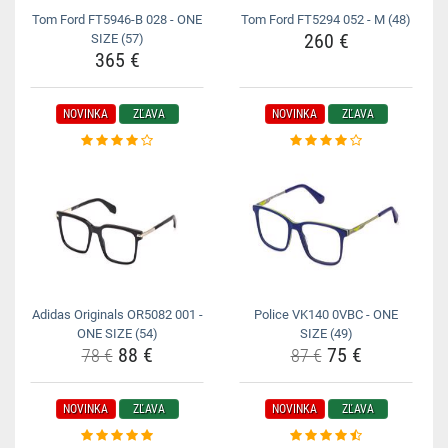
Tom Ford FT5946-B 028 - ONE
Tom Ford FT5294 052 - M (48)
260 €
SIZE (57)
365 €
NOVINKA
ZĽAVA
NOVINKA
ZĽAVA
Adidas Originals OR5082 001 -
Police VK140 0VBC - ONE
ONE SIZE (54)
SIZE (49)
88 €
75 €
78 €
87 €
NOVINKA
ZĽAVA
NOVINKA
ZĽAVA