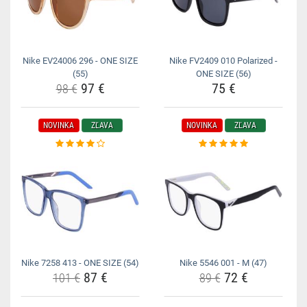
Nike EV24006 296 - ONE SIZE
Nike FV2409 010 Polarized -
(55)
ONE SIZE (56)
97 €
75 €
98 €
NOVINKA
ZĽAVA
NOVINKA
ZĽAVA
Nike 7258 413 - ONE SIZE (54)
Nike 5546 001 - M (47)
87 €
72 €
101 €
89 €