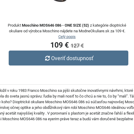
Produkt
Moschino MOS646 086 - ONE SIZE (52)
z kategórie dioptrické
okuliare od výrobca Moschino nájdete na ModneOkuliare.sk za 109 €.
Celý popis
109 €
127 €
Overiť dostupnosť
ožil v roku 1983 Franco Moschino sa pýši skutočne inovatívnymi návrhmi, ktoré
do sveta jasnú správu: ľudia by mali nosiť to čo chcú a nie to, čo by “mali”. Tá
e koho? Dioptrické okuliare Moschino MOS646 086 sú súčasťou najnovšej Mosch
érskej očnej optike a jeho obdĺžnikový rám robí Moschino MOS646 ideálnou voľbo
ý acetát najvyššej kvality . V porovnaní s plastom je acetát značne ľahší a flexib
 Moschino MOS646 086 na eyerim práve teraz a budú vám doručené bezplatne pri