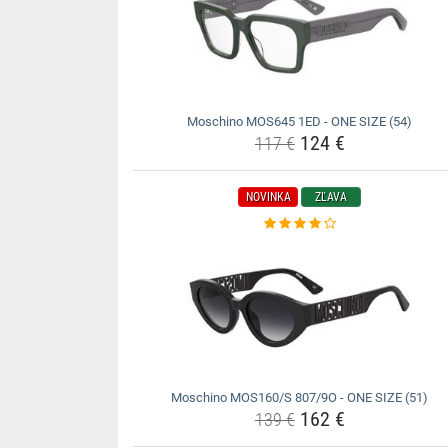
Moschino MOS645 1ED - ONE SIZE (54)
124 €
117 €
NOVINKA
ZĽAVA
Moschino MOS160/S 807/9O - ONE SIZE (51)
162 €
139 €