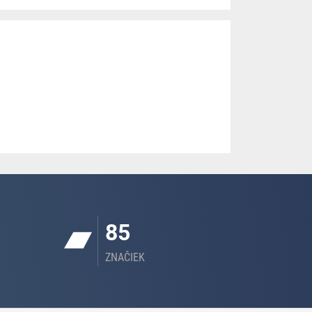
85
ZNAČIEK