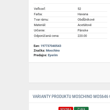
Veľkosť:
52
Farba:
Havana
Tvar rámu:
Obdĺžníkové
Materiál:
Acetátové
Určenie:
Pánske
Odporúčaná cena:
220.00
Ean:
197737040543
Značka:
Moschino
Predajce:
Eyerim
VARIANTY PRODUKTU MOSCHINO MOS646 08
NOVINKA
ZĽAVA