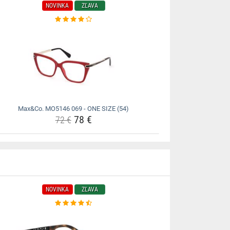
NOVINKA
ZĽAVA
Max&Co. MO5146 069 - ONE SIZE (54)
78 €
72 €
NOVINKA
ZĽAVA