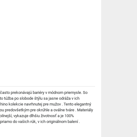
 často prekonávajú bariéry v módnom priemysle. So
to túžba po slobode štýlu sa jasne odráža v ich
ino kolekcie navrhnutej pre mužov . Tento elegantný
u predovšetkým pre okrúhle a oválne tváre . Materiály
ilnejší, vykazuje dlhšiu životnosť a je 100%
amo do vašich rúk, v ich originálnom balení .