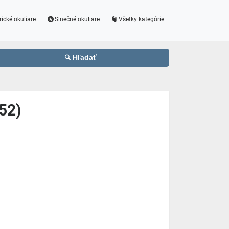
rické okuliare
Slnečné okuliare
Všetky kategórie
Hľadať
52)