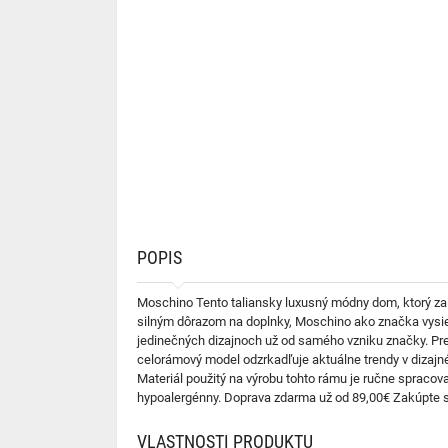
POPIS
Moschino Tento taliansky luxusný módny dom, ktorý zal
silným dôrazom na doplnky, Moschino ako značka vysiela 
jedinečných dizajnoch už od samého vzniku značky. Pr
celorámový model odzrkadľuje aktuálne trendy v dizajn
Materiál použitý na výrobu tohto rámu je ručne spracovan
hypoalergénny. Doprava zdarma už od 89,00€ Zakúpte si
VLASTNOSTI PRODUKTU