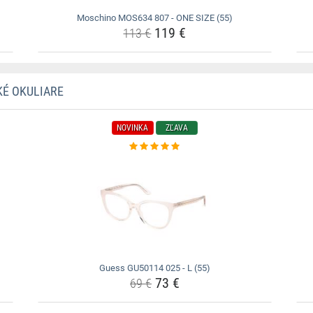
Moschino MOS634 807 - ONE SIZE (55)
119 €
113 €
KÉ OKULIARE
NOVINKA
ZĽAVA
Guess GU50114 025 - L (55)
73 €
69 €