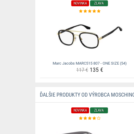
NOVINKA
ZĽAVA
Marc Jacobs MARC515 807 - ONE SIZE (54)
135 €
117 €
ĎALŠIE PRODUKTY OD VÝROBCA MOSCHIN
NOVINKA
ZĽAVA