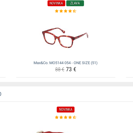
NOVINKA
ZĽAVA
Max&Co. MO5144 054 - ONE SIZE (51)
73 €
88 €
O
NOVINKA