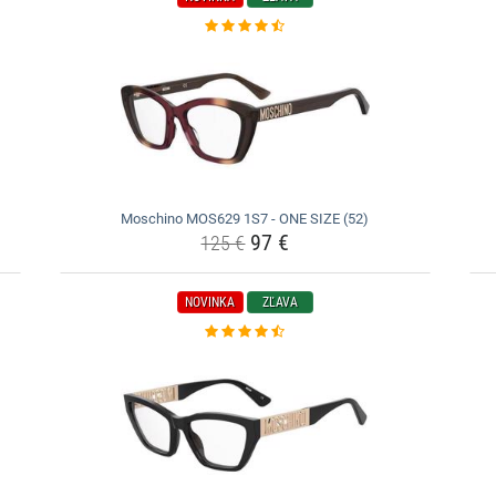
Moschino MOS629 1S7 - ONE SIZE (52)
97 €
125 €
NOVINKA
ZĽAVA