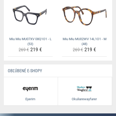
Miu Miu MU07XV 08Q1O1 - L
Miu Miu MU02WV 14L1O1 - M
(53)
(48)
219 €
219 €
269 €
269 €
OBĽÚBENÉ E-SHOPY
Eyerim
Okuliarewayfarer