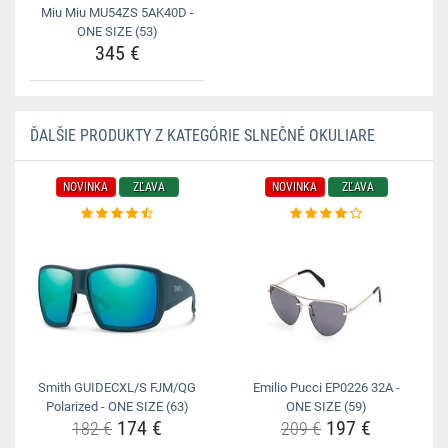
Miu Miu MU54ZS 5AK40D -
ONE SIZE (53)
345 €
ĎALŠIE PRODUKTY Z KATEGÓRIE SLNEČNÉ OKULIARE
NOVINKA
ZĽAVA
NOVINKA
ZĽAVA
Smith GUIDECXL/S FJM/QG
Emilio Pucci EP0226 32A -
Polarized - ONE SIZE (63)
ONE SIZE (59)
174 €
197 €
182 €
209 €