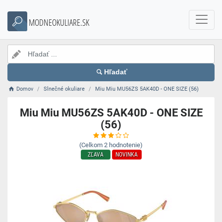
MODNEOKULIARE.SK
Hľadať
Domov
Slnečné okuliare
Miu Miu MU56ZS 5AK40D - ONE SIZE (56)
Miu Miu MU56ZS 5AK40D - ONE SIZE
(56)
(Celkom
2
hodnotenie)
ZĽAVA
NOVINKA