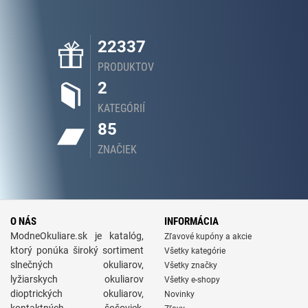
22337
PRODUKTOV
2
KATEGÓRIÍ
85
ZNAČIEK
O NÁS
INFORMÁCIA
ModneOkuliare.sk je katalóg,
Zľavové kupóny a akcie
ktorý ponúka široký sortiment
Všetky kategórie
slnečných okuliarov,
Všetky značky
lyžiarskych okuliarov
Všetky e-shopy
dioptrických okuliarov,
Novinky