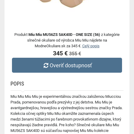
Produkt
Miu Miu MU56ZS 5AK40D - ONE SIZE (56)
z kategórie
slnečné okuliare od výrobca Miu Miu nájdete na
ModneOkuliare.sk za 345 €.
Celý popis
345 €
355 €
Overiť dostupnosť
POPIS
Miu Miu Miu Miu je experimentálnou značkou založenou Miucciou
Prada, pomenovanou podľa prezývky z jej detstva. Miu Miu je
avantgardnejšou, hravejšou a výstrednejšou sestrou značky Prada.
Kolekcia očnej optiky Miu Miu okamžite zaznamenala úspech
medzi ženami túžiacimi po farebnom provokatívnom dizajne, ktorý
nespútavajú žiadne pravidlá. Pre koho? Slnečné okuliare Miu Miu
MU56ZS 5AK40D sú súčasťou najnovšej Miu Miu kolekcie