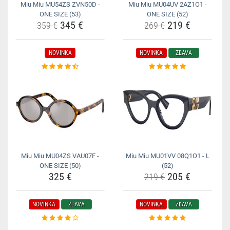
Miu Miu MU54ZS ZVN50D -
Miu Miu MU04UV 2AZ1O1 -
ONE SIZE (53)
ONE SIZE (52)
345 €
219 €
359 €
269 €
NOVINKA
NOVINKA
ZĽAVA
Miu Miu MU04ZS VAU07F -
Miu Miu MU01VV 08Q1O1 - L
ONE SIZE (50)
(52)
325 €
205 €
219 €
NOVINKA
ZĽAVA
NOVINKA
ZĽAVA