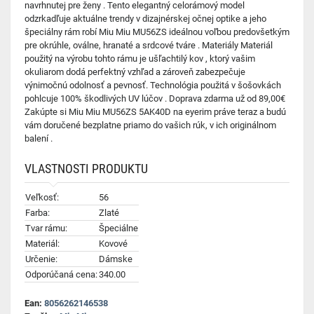
navrhnutej pre ženy . Tento elegantný celorámový model
odzrkadľuje aktuálne trendy v dizajnérskej očnej optike a jeho
špeciálny rám robí Miu Miu MU56ZS ideálnou voľbou predovšetkým
pre okrúhle, oválne, hranaté a srdcové tváre . Materiály Materiál
použitý na výrobu tohto rámu je ušľachtilý kov , ktorý vašim
okuliarom dodá perfektný vzhľad a zároveň zabezpečuje
výnimočnú odolnosť a pevnosť. Technológia použitá v šošovkách
pohlcuje 100% škodlivých UV lúčov . Doprava zdarma už od 89,00€
Zakúpte si Miu Miu MU56ZS 5AK40D na eyerim práve teraz a budú
vám doručené bezplatne priamo do vašich rúk, v ich originálnom
balení .
VLASTNOSTI PRODUKTU
Veľkosť:
56
Farba:
Zlaté
Tvar rámu:
Špeciálne
Materiál:
Kovové
Určenie:
Dámske
Odporúčaná cena:
340.00
Ean:
8056262146538