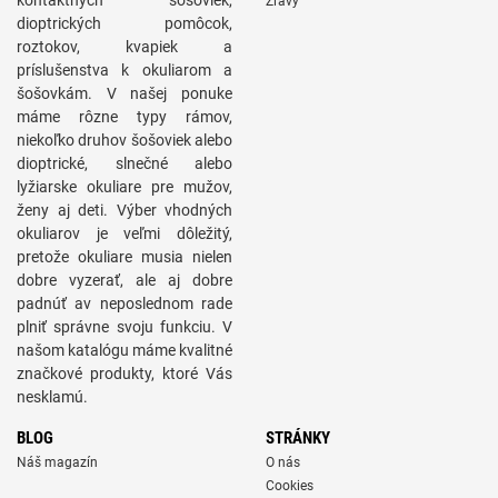
kontaktných šošoviek,
Zľavy
dioptrických pomôcok,
roztokov, kvapiek a
príslušenstva k okuliarom a
šošovkám. V našej ponuke
máme rôzne typy rámov,
niekoľko druhov šošoviek alebo
dioptrické, slnečné alebo
lyžiarske okuliare pre mužov,
ženy aj deti. Výber vhodných
okuliarov je veľmi dôležitý,
pretože okuliare musia nielen
dobre vyzerať, ale aj dobre
padnúť av neposlednom rade
plniť správne svoju funkciu. V
našom katalógu máme kvalitné
značkové produkty, ktoré Vás
nesklamú.
BLOG
STRÁNKY
Náš magazín
O nás
Cookies