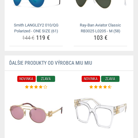
Smith LANGLEY2 010/QG
Ray-Ban Aviator Classic
Polarized - ONE SIZE (61)
RB3025 L0205 - M (58)
119 €
103 €
144 €
ĎALŠIE PRODUKTY OD VÝROBCA MIU MIU
NOVINKA
ZĽAVA
NOVINKA
ZĽAVA