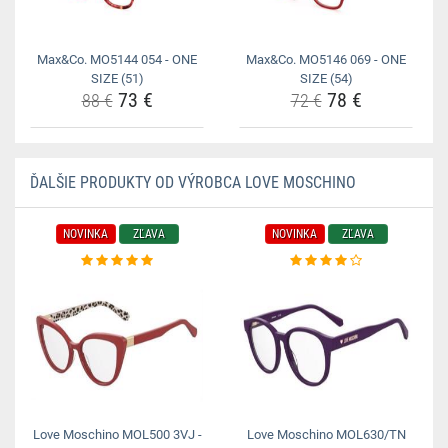
Max&Co. MO5144 054 - ONE
Max&Co. MO5146 069 - ONE
SIZE (51)
SIZE (54)
73 €
78 €
88 €
72 €
ĎALŠIE PRODUKTY OD VÝROBCA LOVE MOSCHINO
NOVINKA
ZĽAVA
NOVINKA
ZĽAVA
Love Moschino MOL500 3VJ -
Love Moschino MOL630/TN