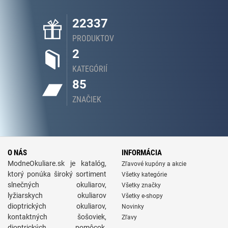
22337
PRODUKTOV
2
KATEGÓRIÍ
85
ZNAČIEK
O NÁS
INFORMÁCIA
ModneOkuliare.sk je katalóg,
Zľavové kupóny a akcie
ktorý ponúka široký sortiment
Všetky kategórie
slnečných okuliarov,
Všetky značky
lyžiarskych okuliarov
Všetky e-shopy
dioptrických okuliarov,
Novinky
kontaktných šošoviek,
Zľavy
dioptrických pomôcok,