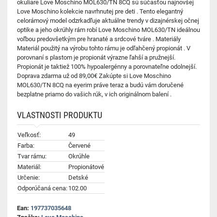
okuliare Love Moschino MOL630/TN 8CQ sú súčasťou najnovšej
Love Moschino kolekcie navrhnutej pre deti . Tento elegantný
celorámový model odzrkadľuje aktuálne trendy v dizajnérskej očnej
optike a jeho okrúhly rám robí Love Moschino MOL630/TN ideálnou
voľbou predovšetkým pre hranaté a srdcové tváre . Materiály
Materiál použitý na výrobu tohto rámu je odľahčený propionát . V
porovnaní s plastom je propionát výrazne ľahší a pružnejší.
Propionát je taktiež 100% hypoalergénny a porovnateľne odolnejší.
Doprava zdarma už od 89,00€ Zakúpte si Love Moschino
MOL630/TN 8CQ na eyerim práve teraz a budú vám doručené
bezplatne priamo do vašich rúk, v ich originálnom balení .
VLASTNOSTI PRODUKTU
Veľkosť:
49
Farba:
Červené
Tvar rámu:
Okrúhle
Materiál:
Propionátové
Určenie:
Detské
Odporúčaná cena:
102.00
Ean:
197737035648