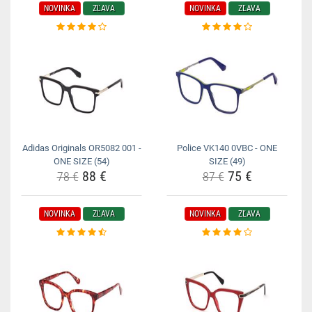
NOVINKA
ZĽAVA
NOVINKA
ZĽAVA
Adidas Originals OR5082 001 -
Police VK140 0VBC - ONE
ONE SIZE (54)
SIZE (49)
88 €
75 €
78 €
87 €
NOVINKA
ZĽAVA
NOVINKA
ZĽAVA