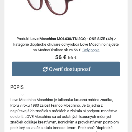
Produkt
Love Moschino MOL630/TN 8CQ - ONE SIZE (49)
z
kategórie dioptrické okuliare od výrobca Love Moschino nájdete
na ModneOkuliare.sk za 56 €.
Celý popis
56 €
66 €
Overiť dostupnosť
POPIS
Love Moschino Moschino je talianska luxusná módna značka,
ktorú v roku 1983 založil Franco Moschino. Je to jedna z
najpútavejších značiek v médiách a získala si podporu množstva
celebrít. LOVE Moschino sa od ostatných luxusných módnych
značiek odlišuje kreatívnym, ironickým a provokatívnym postojom,
pre ktorý sa značka stala trendsetterom. Pre koho? Dioptrické