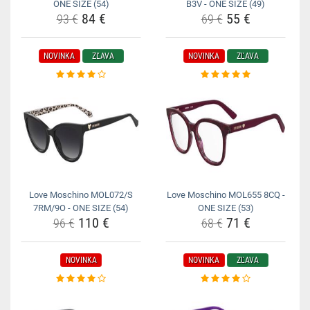
ONE SIZE (54)
B3V - ONE SIZE (49)
84 €
55 €
93 €
69 €
NOVINKA
ZĽAVA
NOVINKA
ZĽAVA
Love Moschino MOL072/S
Love Moschino MOL655 8CQ -
7RM/9O - ONE SIZE (54)
ONE SIZE (53)
110 €
71 €
96 €
68 €
NOVINKA
NOVINKA
ZĽAVA