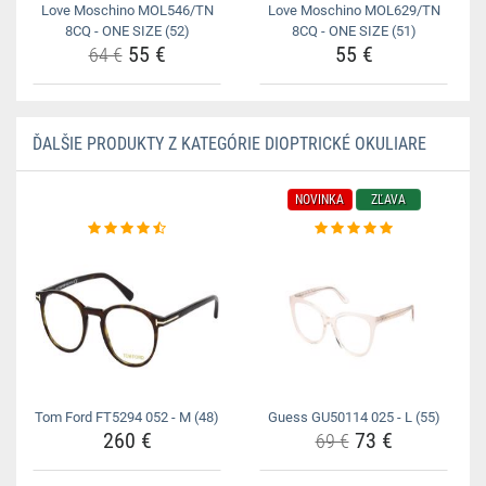
Love Moschino MOL546/TN
Love Moschino MOL629/TN
8CQ - ONE SIZE (52)
8CQ - ONE SIZE (51)
55 €
55 €
64 €
ĎALŠIE PRODUKTY Z KATEGÓRIE DIOPTRICKÉ OKULIARE
NOVINKA
ZĽAVA
Tom Ford FT5294 052 - M (48)
Guess GU50114 025 - L (55)
260 €
73 €
69 €