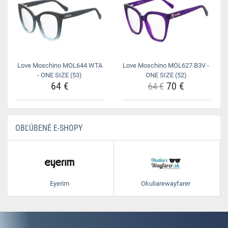
Love Moschino MOL644 WTA
Love Moschino MOL627 B3V -
- ONE SIZE (53)
ONE SIZE (52)
64 €
70 €
64 €
OBĽÚBENÉ E-SHOPY
Eyerim
Okuliarewayfarer