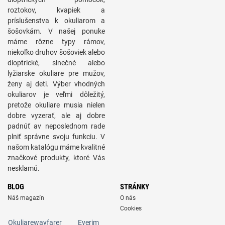
roztokov, kvapiek a
príslušenstva k okuliarom a
šošovkám. V našej ponuke
máme rôzne typy rámov,
niekoľko druhov šošoviek alebo
dioptrické, slnečné alebo
lyžiarske okuliare pre mužov,
ženy aj deti. Výber vhodných
okuliarov je veľmi dôležitý,
pretože okuliare musia nielen
dobre vyzerať, ale aj dobre
padnúť av neposlednom rade
plniť správne svoju funkciu. V
našom katalógu máme kvalitné
značkové produkty, ktoré Vás
nesklamú.
BLOG
STRÁNKY
Náš magazín
O nás
Cookies
Okuliarewayfarer
Eyerim