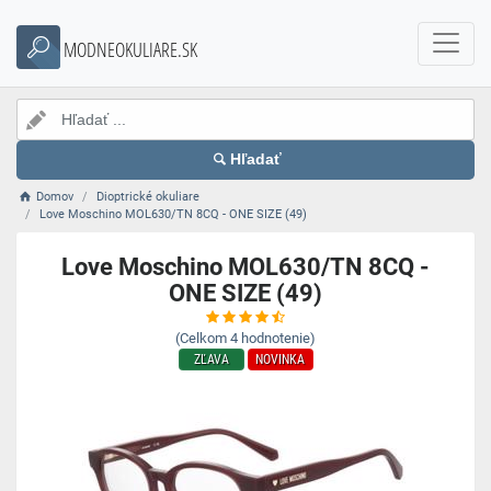
MODNEOKULIARE.SK
Hľadať
Domov
Dioptrické okuliare
Love Moschino MOL630/TN 8CQ - ONE SIZE (49)
Love Moschino MOL630/TN 8CQ -
ONE SIZE (49)
(Celkom
4
hodnotenie)
ZĽAVA
NOVINKA