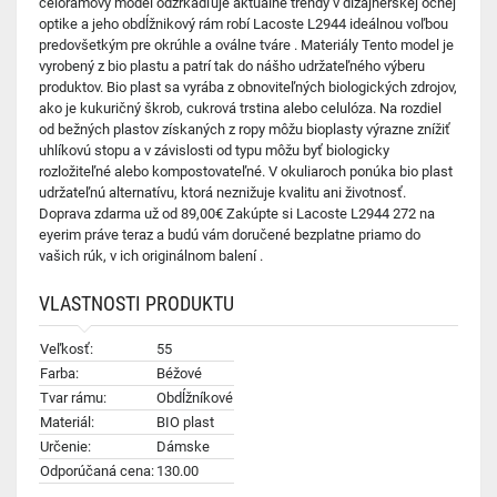
celorámový model odzrkadľuje aktuálne trendy v dizajnérskej očnej
optike a jeho obdĺžnikový rám robí Lacoste L2944 ideálnou voľbou
predovšetkým pre okrúhle a oválne tváre . Materiály Tento model je
vyrobený z bio plastu a patrí tak do nášho udržateľného výberu
produktov. Bio plast sa vyrába z obnoviteľných biologických zdrojov,
ako je kukuričný škrob, cukrová trstina alebo celulóza. Na rozdiel
od bežných plastov získaných z ropy môžu bioplasty výrazne znížiť
uhlíkovú stopu a v závislosti od typu môžu byť biologicky
rozložiteľné alebo kompostovateľné. V okuliaroch ponúka bio plast
udržateľnú alternatívu, ktorá neznižuje kvalitu ani životnosť.
Doprava zdarma už od 89,00€ Zakúpte si Lacoste L2944 272 na
eyerim práve teraz a budú vám doručené bezplatne priamo do
vašich rúk, v ich originálnom balení .
VLASTNOSTI PRODUKTU
Veľkosť:
55
Farba:
Béžové
Tvar rámu:
Obdĺžníkové
Materiál:
BIO plast
Určenie:
Dámske
Odporúčaná cena:
130.00