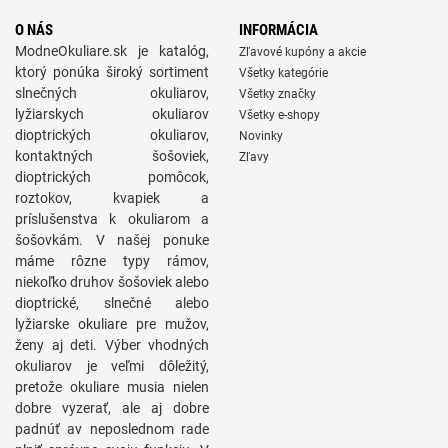
O NÁS
INFORMÁCIA
ModneOkuliare.sk je katalóg,
Zľavové kupóny a akcie
ktorý ponúka široký sortiment
Všetky kategórie
slnečných okuliarov,
Všetky značky
lyžiarskych okuliarov
Všetky e-shopy
dioptrických okuliarov,
Novinky
kontaktných šošoviek,
Zľavy
dioptrických pomôcok,
roztokov, kvapiek a
príslušenstva k okuliarom a
šošovkám. V našej ponuke
máme rôzne typy rámov,
niekoľko druhov šošoviek alebo
dioptrické, slnečné alebo
lyžiarske okuliare pre mužov,
ženy aj deti. Výber vhodných
okuliarov je veľmi dôležitý,
pretože okuliare musia nielen
dobre vyzerať, ale aj dobre
padnúť av neposlednom rade