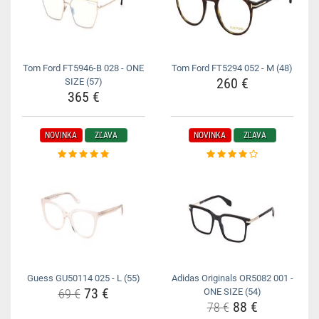
Tom Ford FT5946-B 028 - ONE
Tom Ford FT5294 052 - M (48)
260 €
SIZE (57)
365 €
NOVINKA
ZĽAVA
NOVINKA
ZĽAVA
Guess GU50114 025 - L (55)
Adidas Originals OR5082 001 -
73 €
69 €
ONE SIZE (54)
88 €
78 €