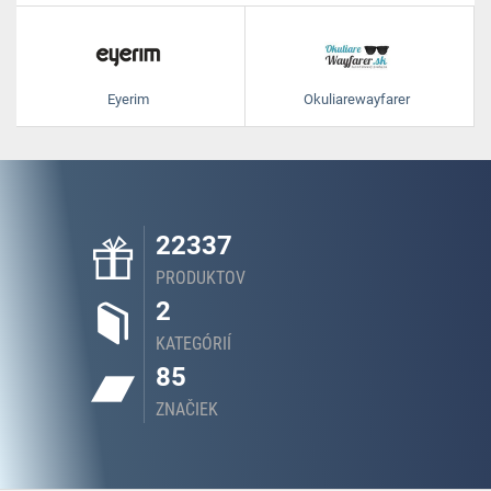
Eyerim
Okuliarewayfarer
22337
PRODUKTOV
2
KATEGÓRIÍ
85
ZNAČIEK