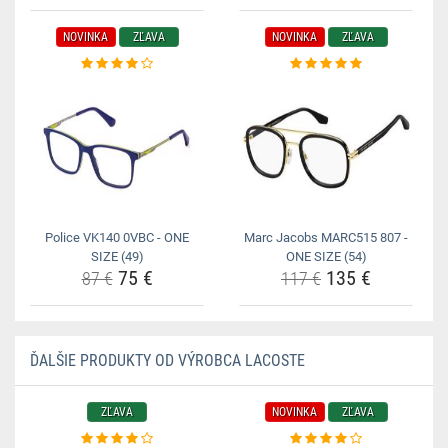
NOVINKA
ZĽAVA
NOVINKA
ZĽAVA
Police VK140 0VBC - ONE
Marc Jacobs MARC515 807 -
SIZE (49)
ONE SIZE (54)
75 €
135 €
87 €
117 €
ĎALŠIE PRODUKTY OD VÝROBCA LACOSTE
ZĽAVA
NOVINKA
ZĽAVA