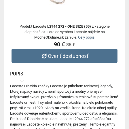
Produkt
Lacoste L2944 272 - ONE SIZE (55)
z kategórie
dioptrické okuliare od výrobca Lacoste nájdete na
ModneOkuliare.sk za 90 €.
Celý popis
90 €
85 €
Overiť dostupnosť
POPIS
Lacoste História značky Lacoste je príbehom tenisovej legendy,
ktorej nápady navždy zmenili športový a módny priemysel.
Inšpirovaný svojou prezývkou, francúzska tenisová superstar René
Lacoste umiestnil symbol malého krokodíla na bielu polokošeľu
prvýkrát v roku 1920 - vtedy sa zrodila ikona. Kolekcia očnej optiky
Lacoste dôveruje eutentickému športovému dedičstvu a elegancii.
Pre koho? Dioptrické okuliare Lacoste L2944 272 sú súčasťou
najnovšej Lacoste kolekcie navrhnutej pre ženy . Tento elegantný