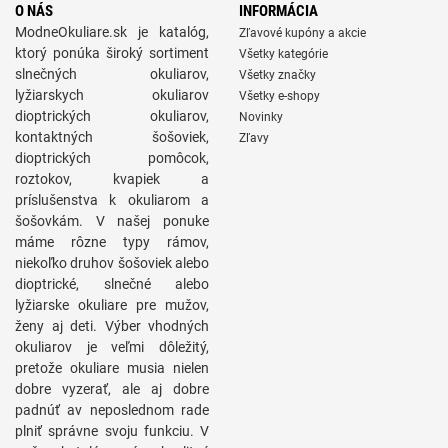
O NÁS
INFORMÁCIA
ModneOkuliare.sk je katalóg,
Zľavové kupóny a akcie
ktorý ponúka široký sortiment
Všetky kategórie
slnečných okuliarov,
Všetky značky
lyžiarskych okuliarov
Všetky e-shopy
dioptrických okuliarov,
Novinky
kontaktných šošoviek,
Zľavy
dioptrických pomôcok,
roztokov, kvapiek a
príslušenstva k okuliarom a
šošovkám. V našej ponuke
máme rôzne typy rámov,
niekoľko druhov šošoviek alebo
dioptrické, slnečné alebo
lyžiarske okuliare pre mužov,
ženy aj deti. Výber vhodných
okuliarov je veľmi dôležitý,
pretože okuliare musia nielen
dobre vyzerať, ale aj dobre
padnúť av neposlednom rade
plniť správne svoju funkciu. V