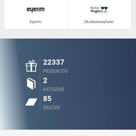
Eyerim
Okuliarewayfarer
22337
PRODUKTOV
2
KATEGÓRIÍ
85
ZNAČIEK