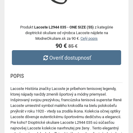
Produkt
Lacoste L2944 035 - ONE SIZE (55)
z kategórie
dioptrické okuliare od výrobca Lacoste nájdete na
ModneOkuliare.sk za 90 €.
Celý popis
90 €
85 €
Overiť dostupnosť
POPIS
Lacoste História značky Lacoste je príbehom tenisovej legendy,
ktorej nápady navždy zmenili športový a módny priemysel.
Inšpirovaný svojou prezývkou, francúzska tenisová superstar René
Lacoste umiestnil symbol malého krokodíla na bielu polokošeľu
prvýkrát v roku 1920 - vtedy sa zrodila ikona. Kolekcia očnej optiky
Lacoste dôveruje eutentickému športovému dedičstvu a elegancii.
Pre koho? Dioptrické okuliare Lacoste L2944 035 sú súčasťou
najnovšej Lacoste kolekcie navrhnutej pre ženy . Tento elegantný