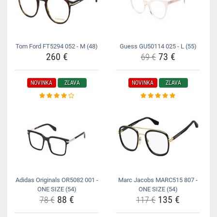
Tom Ford FT5294 052 - M (48)
Guess GU50114 025 - L (55)
260 €
73 €
69 €
NOVINKA
ZĽAVA
NOVINKA
ZĽAVA
Adidas Originals OR5082 001 -
Marc Jacobs MARC515 807 -
ONE SIZE (54)
ONE SIZE (54)
88 €
135 €
78 €
117 €