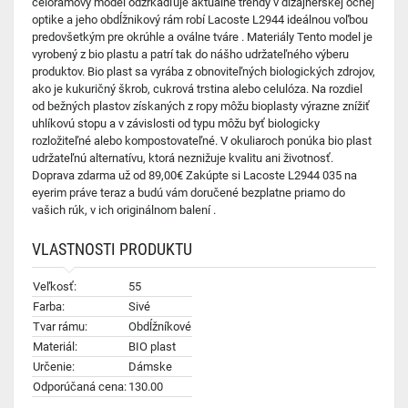
celorámový model odzrkadľuje aktuálne trendy v dizajnérskej očnej
optike a jeho obdĺžnikový rám robí Lacoste L2944 ideálnou voľbou
predovšetkým pre okrúhle a oválne tváre . Materiály Tento model je
vyrobený z bio plastu a patrí tak do nášho udržateľného výberu
produktov. Bio plast sa vyrába z obnoviteľných biologických zdrojov,
ako je kukuričný škrob, cukrová trstina alebo celulóza. Na rozdiel
od bežných plastov získaných z ropy môžu bioplasty výrazne znížiť
uhlíkovú stopu a v závislosti od typu môžu byť biologicky
rozložiteľné alebo kompostovateľné. V okuliaroch ponúka bio plast
udržateľnú alternatívu, ktorá neznižuje kvalitu ani životnosť.
Doprava zdarma už od 89,00€ Zakúpte si Lacoste L2944 035 na
eyerim práve teraz a budú vám doručené bezplatne priamo do
vašich rúk, v ich originálnom balení .
VLASTNOSTI PRODUKTU
Veľkosť:
55
Farba:
Sivé
Tvar rámu:
Obdĺžníkové
Materiál:
BIO plast
Určenie:
Dámske
Odporúčaná cena:
130.00