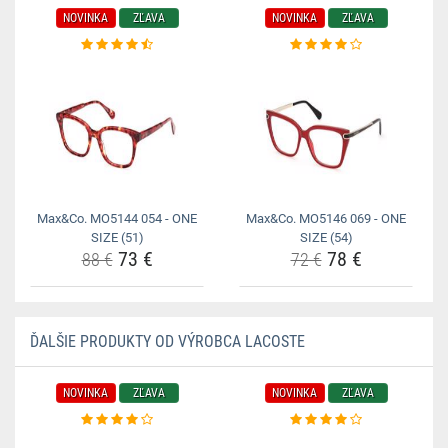
NOVINKA
ZĽAVA
NOVINKA
ZĽAVA
Max&Co. MO5144 054 - ONE
Max&Co. MO5146 069 - ONE
SIZE (51)
SIZE (54)
73 €
78 €
88 €
72 €
ĎALŠIE PRODUKTY OD VÝROBCA LACOSTE
NOVINKA
ZĽAVA
NOVINKA
ZĽAVA