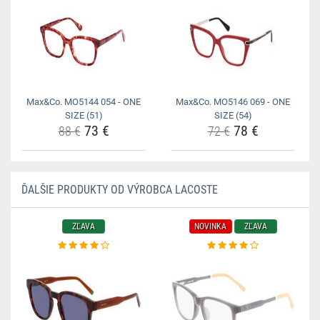
Max&Co. MO5144 054 - ONE
Max&Co. MO5146 069 - ONE
SIZE (51)
SIZE (54)
73 €
78 €
88 €
72 €
ĎALŠIE PRODUKTY OD VÝROBCA LACOSTE
ZĽAVA
NOVINKA
ZĽAVA