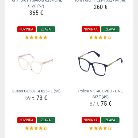
Tom Ford FT5946-B 028 - ONE
Tom Ford FT5294 052 - M (48)
260 €
SIZE (57)
365 €
NOVINKA
ZĽAVA
NOVINKA
ZĽAVA
Guess GU50114 025 - L (55)
Police VK140 0VBC - ONE
73 €
69 €
SIZE (49)
75 €
87 €
NOVINKA
ZĽAVA
NOVINKA
ZĽAVA