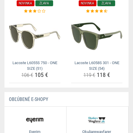
NOVINKA
ZĽAVA
NOVINKA
ZĽAVA
Lacoste L6055S 750 - ONE
Lacoste L6058S 301 - ONE
SIZE (51)
SIZE (54)
105 €
118 €
106 €
119 €
OBĽÚBENÉ E-SHOPY
Eyerim
Okuliarewayfarer