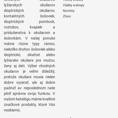
lyžiarskych okuliarov
Všetky e-shopy
dioptrických okuliarov,
Novinky
kontaktných šošoviek,
Zľavy
dioptrických pomôcok,
roztokov, kvapiek a
príslušenstva k okuliarom a
šošovkám. V našej ponuke
máme rôzne typy rámov,
niekoľko druhov šošoviek alebo
dioptrické, slnečné alebo
lyžiarske okuliare pre mužov,
ženy aj deti. Výber vhodných
okuliarov je veľmi dôležitý,
pretože okuliare musia nielen
dobre vyzerať, ale aj dobre
padnúť av neposlednom rade
plniť správne svoju funkciu. V
našom katalógu máme kvalitné
značkové produkty, ktoré Vás
nesklamú.