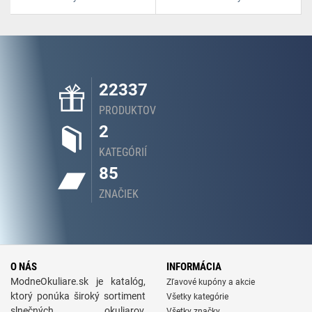
22337
PRODUKTOV
2
KATEGÓRIÍ
85
ZNAČIEK
O NÁS
INFORMÁCIA
ModneOkuliare.sk je katalóg,
Zľavové kupóny a akcie
ktorý ponúka široký sortiment
Všetky kategórie
slnečných okuliarov,
Všetky značky