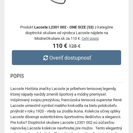
Produkt
Lacoste L2301 002 - ONE SIZE (53)
z kategórie
dioptrické okuliare od výrobca Lacoste nájdete na
ModneOkuliare.sk za 110 €.
Celý popis
110 €
128 €
Overiť dostupnosť
POPIS
Lacoste História značky Lacoste je príbehom tenisovej legendy,
ktorej nápady navždy zmenili športový a módny priemysel.
Inšpirovaný svojou prezývkou, francúzska tenisová superstar René
Lacoste umiestnil symbol malého krokodíla na bielu polokošeľu
prvýkrát v roku 1920 - vtedy sa zrodila ikona. Kolekcia očnej optiky
Lacoste dôveruje eutentickému športovému dedičstvu a elegancii.
Pre koho? Dioptrické okuliare Lacoste L2301 002 sú súčasťou
najnovšej Lacoste kolekcie navrhnutej pre mužov . Tento elegantný