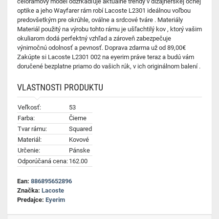
celorámový model odzrkadľuje aktuálne trendy v dizajnérskej očnej
optike a jeho Wayfarer rám robí Lacoste L2301 ideálnou voľbou
predovšetkým pre okrúhle, oválne a srdcové tváre . Materiály
Materiál použitý na výrobu tohto rámu je ušľachtilý kov , ktorý vašim
okuliarom dodá perfektný vzhľad a zároveň zabezpečuje
výnimočnú odolnosť a pevnosť. Doprava zdarma už od 89,00€
Zakúpte si Lacoste L2301 002 na eyerim práve teraz a budú vám
doručené bezplatne priamo do vašich rúk, v ich originálnom balení .
VLASTNOSTI PRODUKTU
Veľkosť:
53
Farba:
Čierne
Tvar rámu:
Squared
Materiál:
Kovové
Určenie:
Pánske
Odporúčaná cena:
162.00
Ean:
886895652896
Značka:
Lacoste
Predajce:
Eyerim