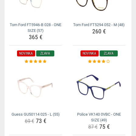
Tom Ford FT5946-B 028 - ONE
Tom Ford FT5294 052 - M (48)
260 €
SIZE (57)
365 €
NOVINKA
ZĽAVA
NOVINKA
ZĽAVA
Guess GU50114 025 - L (55)
Police VK140 0VBC - ONE
73 €
69 €
SIZE (49)
75 €
87 €