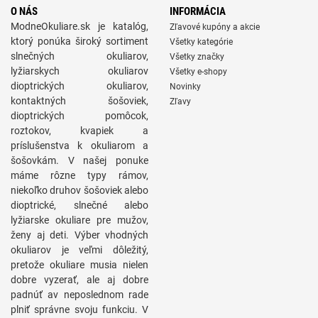
O NÁS
INFORMÁCIA
ModneOkuliare.sk je katalóg,
Zľavové kupóny a akcie
ktorý ponúka široký sortiment
Všetky kategórie
slnečných okuliarov,
Všetky značky
lyžiarskych okuliarov
Všetky e-shopy
dioptrických okuliarov,
Novinky
kontaktných šošoviek,
Zľavy
dioptrických pomôcok,
roztokov, kvapiek a
príslušenstva k okuliarom a
šošovkám. V našej ponuke
máme rôzne typy rámov,
niekoľko druhov šošoviek alebo
dioptrické, slnečné alebo
lyžiarske okuliare pre mužov,
ženy aj deti. Výber vhodných
okuliarov je veľmi dôležitý,
pretože okuliare musia nielen
dobre vyzerať, ale aj dobre
padnúť av neposlednom rade
plniť správne svoju funkciu. V