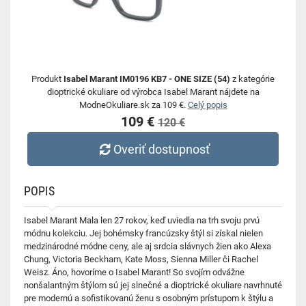
Produkt
Isabel Marant IM0196 KB7 - ONE SIZE (54)
z kategórie
dioptrické okuliare od výrobca Isabel Marant nájdete na
ModneOkuliare.sk za 109 €.
Celý popis
109 €
120 €
Overiť dostupnosť
POPIS
Isabel Marant Mala len 27 rokov, keď uviedla na trh svoju prvú
módnu kolekciu. Jej bohémsky francúzsky štýl si získal nielen
medzinárodné módne ceny, ale aj srdcia slávnych žien ako Alexa
Chung, Victoria Beckham, Kate Moss, Sienna Miller či Rachel
Weisz. Áno, hovoríme o Isabel Marant! So svojím odvážne
nonšalantným štýlom sú jej slnečné a dioptrické okuliare navrhnuté
pre modernú a sofistikovanú ženu s osobným prístupom k štýlu a