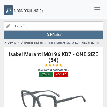
MODNEOKULIARE.SK
Hľadať
Domov
Dioptrické okuliare
Isabel Marant IM0196 KB7 - ONE SIZE (54)
Isabel Marant IM0196 KB7 - ONE SIZE
(54)
(Celkom
3
hodnotenie)
ZĽAVA
NOVINKA