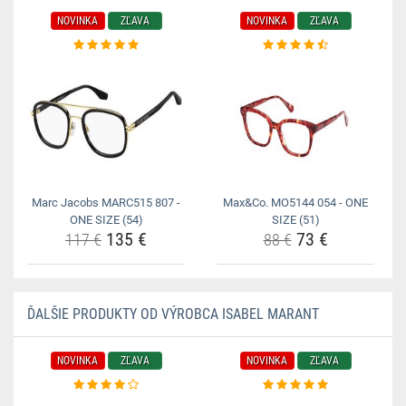
NOVINKA
ZĽAVA
NOVINKA
ZĽAVA
Marc Jacobs MARC515 807 -
Max&Co. MO5144 054 - ONE
ONE SIZE (54)
SIZE (51)
135 €
73 €
117 €
88 €
ĎALŠIE PRODUKTY OD VÝROBCA ISABEL MARANT
NOVINKA
ZĽAVA
NOVINKA
ZĽAVA