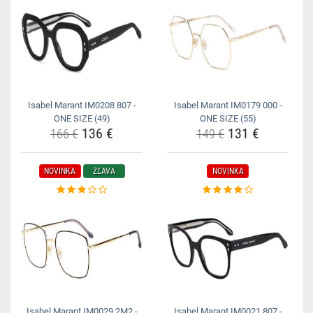
Isabel Marant IM0208 807 -
Isabel Marant IM0179 000 -
ONE SIZE (49)
ONE SIZE (55)
136 €
131 €
166 €
149 €
NOVINKA
ZĽAVA
NOVINKA
Isabel Marant IM0029 2M2 -
Isabel Marant IM0021 807 -