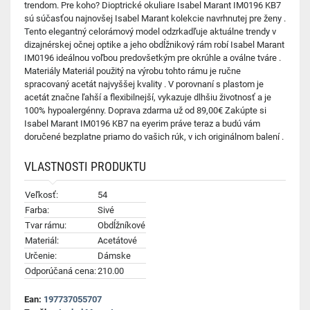
trendom. Pre koho? Dioptrické okuliare Isabel Marant IM0196 KB7
sú súčasťou najnovšej Isabel Marant kolekcie navrhnutej pre ženy .
Tento elegantný celorámový model odzrkadľuje aktuálne trendy v
dizajnérskej očnej optike a jeho obdĺžnikový rám robí Isabel Marant
IM0196 ideálnou voľbou predovšetkým pre okrúhle a oválne tváre .
Materiály Materiál použitý na výrobu tohto rámu je ručne
spracovaný acetát najvyššej kvality . V porovnaní s plastom je
acetát značne ľahší a flexibilnejší, vykazuje dlhšiu životnosť a je
100% hypoalergénny. Doprava zdarma už od 89,00€ Zakúpte si
Isabel Marant IM0196 KB7 na eyerim práve teraz a budú vám
doručené bezplatne priamo do vašich rúk, v ich originálnom balení .
VLASTNOSTI PRODUKTU
Veľkosť:
54
Farba:
Sivé
Tvar rámu:
Obdĺžníkové
Materiál:
Acetátové
Určenie:
Dámske
Odporúčaná cena:
210.00
Ean:
197737055707