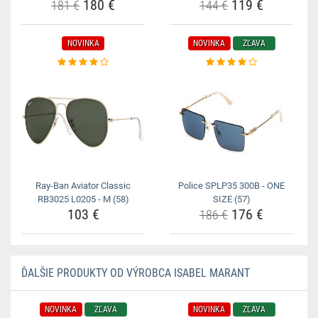
180 €
119 €
181 €
144 €
NOVINKA
NOVINKA
ZĽAVA
Ray-Ban Aviator Classic
Police SPLP35 300B - ONE
RB3025 L0205 - M (58)
SIZE (57)
103 €
176 €
186 €
ĎALŠIE PRODUKTY OD VÝROBCA ISABEL MARANT
NOVINKA
ZĽAVA
NOVINKA
ZĽAVA