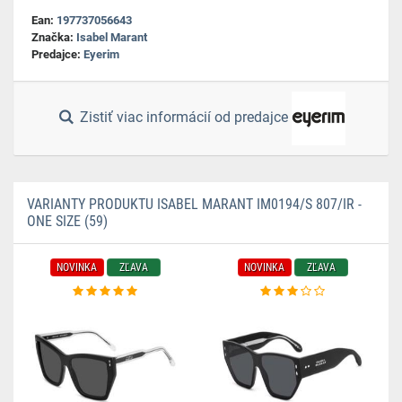
Ean:
197737056643
Značka:
Isabel Marant
Predajce:
Eyerim
Zistiť viac informácií od predajce
VARIANTY PRODUKTU ISABEL MARANT IM0194/S 807/IR -
ONE SIZE (59)
NOVINKA
ZĽAVA
NOVINKA
ZĽAVA