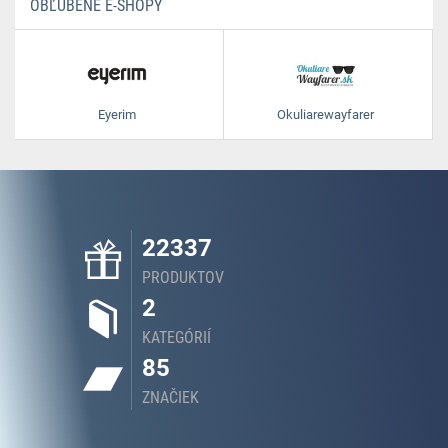
OBĽÚBENÉ E-SHOPY
Eyerim
Okuliarewayfarer
22337
PRODUKTOV
2
KATEGÓRIÍ
85
ZNAČIEK