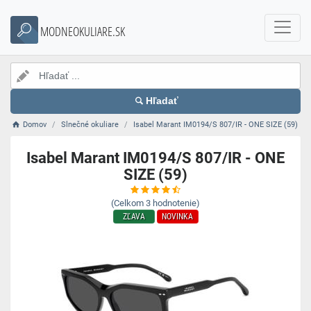
MODNEOKULIARE.SK
Hľadať
Domov
Slnečné okuliare
Isabel Marant IM0194/S 807/IR - ONE SIZE (59)
Isabel Marant IM0194/S 807/IR - ONE
SIZE (59)
(Celkom
3
hodnotenie)
ZĽAVA
NOVINKA