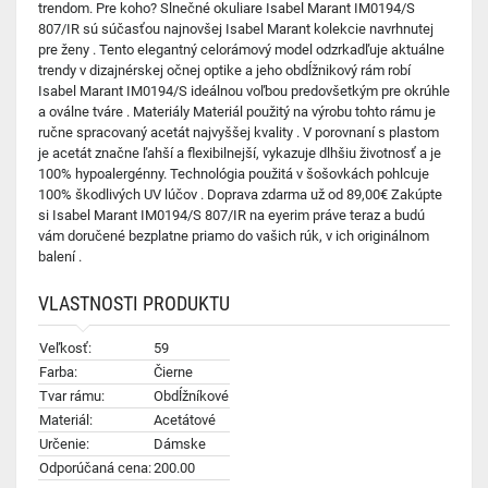
trendom. Pre koho? Slnečné okuliare Isabel Marant IM0194/S
807/IR sú súčasťou najnovšej Isabel Marant kolekcie navrhnutej
pre ženy . Tento elegantný celorámový model odzrkadľuje aktuálne
trendy v dizajnérskej očnej optike a jeho obdĺžnikový rám robí
Isabel Marant IM0194/S ideálnou voľbou predovšetkým pre okrúhle
a oválne tváre . Materiály Materiál použitý na výrobu tohto rámu je
ručne spracovaný acetát najvyššej kvality . V porovnaní s plastom
je acetát značne ľahší a flexibilnejší, vykazuje dlhšiu životnosť a je
100% hypoalergénny. Technológia použitá v šošovkách pohlcuje
100% škodlivých UV lúčov . Doprava zdarma už od 89,00€ Zakúpte
si Isabel Marant IM0194/S 807/IR na eyerim práve teraz a budú
vám doručené bezplatne priamo do vašich rúk, v ich originálnom
balení .
VLASTNOSTI PRODUKTU
Veľkosť:
59
Farba:
Čierne
Tvar rámu:
Obdĺžníkové
Materiál:
Acetátové
Určenie:
Dámske
Odporúčaná cena:
200.00