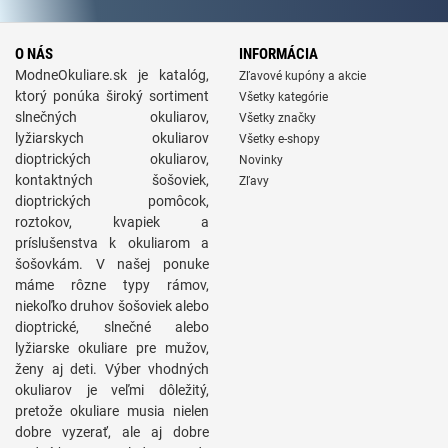
O NÁS
INFORMÁCIA
ModneOkuliare.sk je katalóg,
Zľavové kupóny a akcie
ktorý ponúka široký sortiment
Všetky kategórie
slnečných okuliarov,
Všetky značky
lyžiarskych okuliarov
Všetky e-shopy
dioptrických okuliarov,
Novinky
kontaktných šošoviek,
Zľavy
dioptrických pomôcok,
roztokov, kvapiek a
príslušenstva k okuliarom a
šošovkám. V našej ponuke
máme rôzne typy rámov,
niekoľko druhov šošoviek alebo
dioptrické, slnečné alebo
lyžiarske okuliare pre mužov,
ženy aj deti. Výber vhodných
okuliarov je veľmi dôležitý,
pretože okuliare musia nielen
dobre vyzerať, ale aj dobre