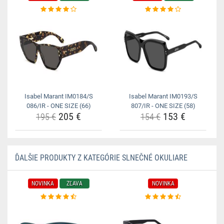
Isabel Marant IM0184/S
Isabel Marant IM0193/S
086/IR - ONE SIZE (66)
807/IR - ONE SIZE (58)
205 €
153 €
195 €
154 €
ĎALŠIE PRODUKTY Z KATEGÓRIE SLNEČNÉ OKULIARE
NOVINKA
ZĽAVA
NOVINKA