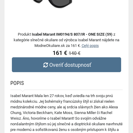
Produkt
Isabel Marant IM0194/S 807/IR - ONE SIZE (59)
z
kategórie slnečné okuliare od výrobca Isabel Marant nájdete na
ModneOkuliare.sk za 161 €.
Celý popis
161 €
140 €
Overiť dostupnosť
POPIS
Isabel Marant Mala len 27 rokov, keď uviedla na trh svoju prvú
módnu kolekciu. Jej bohémsky francúzsky štýl si získal nielen
medzinárodné módne ceny, ale aj srdcia slávnych žien ako Alexa
Chung, Victoria Beckham, Kate Moss, Sienna Miller či Rachel
Weisz. Áno, hovoríme o Isabel Marant! So svojím odvážne
nonšalantným štýlom sú jej slnečné a dioptrické okuliare navrhnuté
pre modernú a sofistikovanú ženu s osobným prístupom k štýlu a