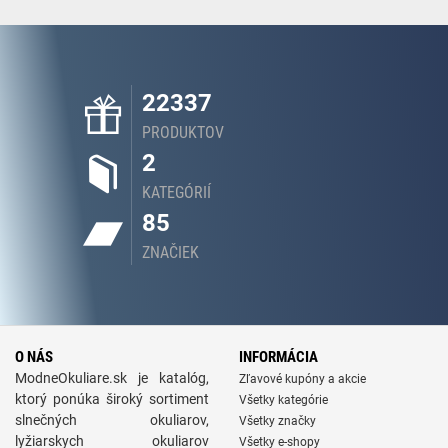
22337
PRODUKTOV
2
KATEGÓRIÍ
85
ZNAČIEK
O NÁS
INFORMÁCIA
ModneOkuliare.sk je katalóg,
Zľavové kupóny a akcie
ktorý ponúka široký sortiment
Všetky kategórie
slnečných okuliarov,
Všetky značky
lyžiarskych okuliarov
Všetky e-shopy