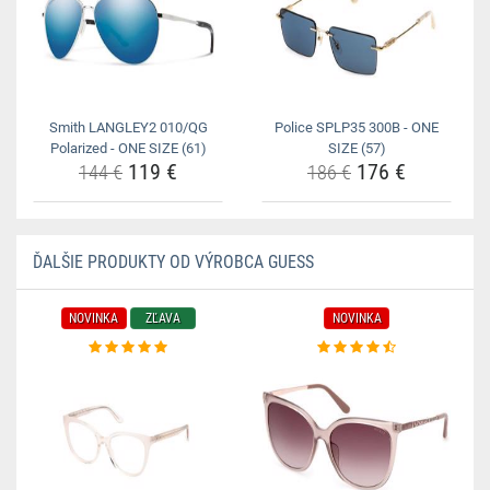
Smith LANGLEY2 010/QG
Police SPLP35 300B - ONE
Polarized - ONE SIZE (61)
SIZE (57)
119 €
176 €
144 €
186 €
ĎALŠIE PRODUKTY OD VÝROBCA GUESS
NOVINKA
ZĽAVA
NOVINKA