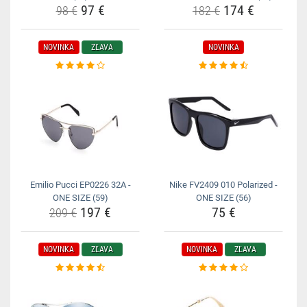
97 €
174 €
98 €
182 €
NOVINKA
ZĽAVA
NOVINKA
Emilio Pucci EP0226 32A -
Nike FV2409 010 Polarized -
ONE SIZE (59)
ONE SIZE (56)
197 €
75 €
209 €
NOVINKA
ZĽAVA
NOVINKA
ZĽAVA