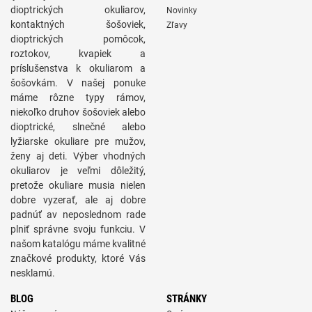
dioptrických okuliarov,
Novinky
kontaktných šošoviek,
Zľavy
dioptrických pomôcok,
roztokov, kvapiek a
príslušenstva k okuliarom a
šošovkám. V našej ponuke
máme rôzne typy rámov,
niekoľko druhov šošoviek alebo
dioptrické, slnečné alebo
lyžiarske okuliare pre mužov,
ženy aj deti. Výber vhodných
okuliarov je veľmi dôležitý,
pretože okuliare musia nielen
dobre vyzerať, ale aj dobre
padnúť av neposlednom rade
plniť správne svoju funkciu. V
našom katalógu máme kvalitné
značkové produkty, ktoré Vás
nesklamú.
BLOG
STRÁNKY