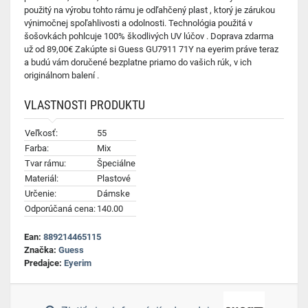
použitý na výrobu tohto rámu je odľahčený plast , ktorý je zárukou
výnimočnej spoľahlivosti a odolnosti. Technológia použitá v
šošovkách pohlcuje 100% škodlivých UV lúčov . Doprava zdarma
už od 89,00€ Zakúpte si Guess GU7911 71Y na eyerim práve teraz
a budú vám doručené bezplatne priamo do vašich rúk, v ich
originálnom balení .
VLASTNOSTI PRODUKTU
Veľkosť:
55
Farba:
Mix
Tvar rámu:
Špeciálne
Materiál:
Plastové
Určenie:
Dámske
Odporúčaná cena:
140.00
Ean:
889214465115
Značka:
Guess
Predajce:
Eyerim