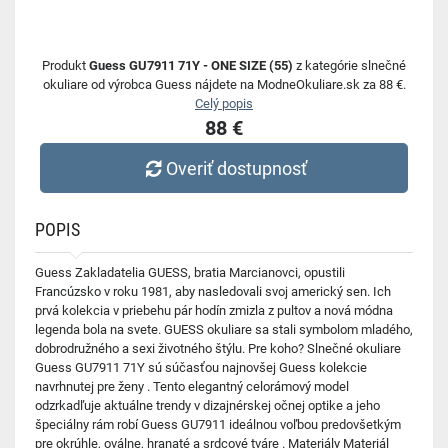
Produkt
Guess GU7911 71Y - ONE SIZE (55)
z kategórie slnečné
okuliare od výrobca Guess nájdete na ModneOkuliare.sk za 88 €.
Celý popis
88 €
Overiť dostupnosť
POPIS
Guess Zakladatelia GUESS, bratia Marcianovci, opustili
Francúzsko v roku 1981, aby nasledovali svoj americký sen. Ich
prvá kolekcia v priebehu pár hodín zmizla z pultov a nová módna
legenda bola na svete. GUESS okuliare sa stali symbolom mladého,
dobrodružného a sexi životného štýlu. Pre koho? Slnečné okuliare
Guess GU7911 71Y sú súčasťou najnovšej Guess kolekcie
navrhnutej pre ženy . Tento elegantný celorámový model
odzrkadľuje aktuálne trendy v dizajnérskej očnej optike a jeho
špeciálny rám robí Guess GU7911 ideálnou voľbou predovšetkým
pre okrúhle, oválne, hranaté a srdcové tváre . Materiály Materiál