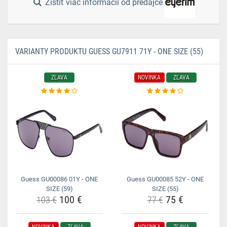
Zistiť viac informácií od predajce
VARIANTY PRODUKTU GUESS GU7911 71Y - ONE SIZE (55)
ZĽAVA
NOVINKA
ZĽAVA
Guess GU00086 01Y - ONE
Guess GU00085 52Y - ONE
SIZE (59)
SIZE (55)
100 €
75 €
103 €
77 €