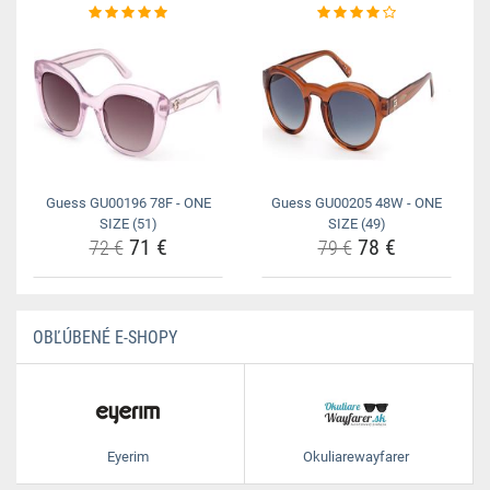
Guess GU00196 78F - ONE
Guess GU00205 48W - ONE
SIZE (51)
SIZE (49)
71 €
78 €
72 €
79 €
OBĽÚBENÉ E-SHOPY
Eyerim
Okuliarewayfarer