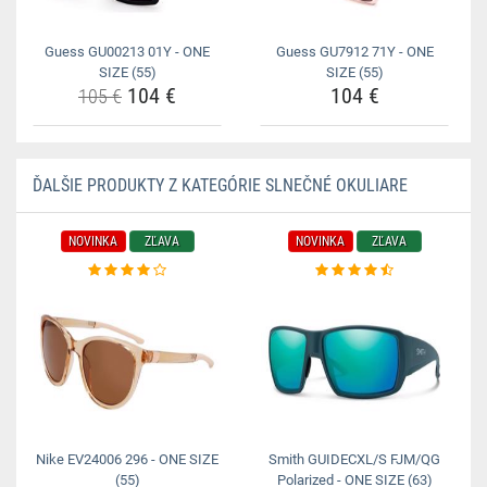
Guess GU00213 01Y - ONE
Guess GU7912 71Y - ONE
SIZE (55)
SIZE (55)
104 €
104 €
105 €
ĎALŠIE PRODUKTY Z KATEGÓRIE SLNEČNÉ OKULIARE
NOVINKA
ZĽAVA
NOVINKA
ZĽAVA
Nike EV24006 296 - ONE SIZE
Smith GUIDECXL/S FJM/QG
(55)
Polarized - ONE SIZE (63)