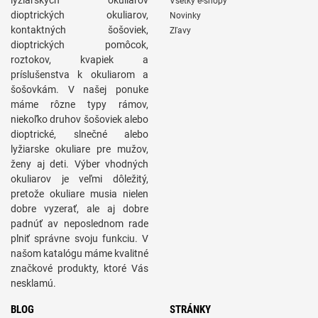
lyžiarskych okuliarov
Všetky e-shopy
dioptrických okuliarov,
Novinky
kontaktných šošoviek,
Zľavy
dioptrických pomôcok,
roztokov, kvapiek a
príslušenstva k okuliarom a
šošovkám. V našej ponuke
máme rôzne typy rámov,
niekoľko druhov šošoviek alebo
dioptrické, slnečné alebo
lyžiarske okuliare pre mužov,
ženy aj deti. Výber vhodných
okuliarov je veľmi dôležitý,
pretože okuliare musia nielen
dobre vyzerať, ale aj dobre
padnúť av neposlednom rade
plniť správne svoju funkciu. V
našom katalógu máme kvalitné
značkové produkty, ktoré Vás
nesklamú.
BLOG
STRÁNKY