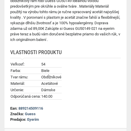
obdĺžnikový rám robí Guess GU50149 ideálnou voľbou
predovšetkým pre okrúhle a oválne tváre . Materiály Materiál
použitý na výrobu tohto rámu je ručne spracovaný acetát najvyššej
kvality . V porovnaní s plastom je acetát značne ľahší a flexibilnejší,
vykazuje dlhšiu životnosť a je 100% hypoalergénny. Doprava
zdarma už od 89,00€ Zakúpte si Guess GU50149 021 na eyerim
práve teraz a budú vám doručené bezplatne priamo do vašich rúk, v
ich originálnom balení .
VLASTNOSTI PRODUKTU
Veľkosť:
54
Farba:
Biele
Tvar rámu:
Obdĺžníkové
Materiál:
Acetátové
Určenie:
Dámske
Odporúčaná cena:
140.00
Ean:
889214509116
Značka:
Guess
Predajce:
Eyerim