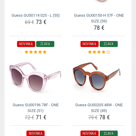
Guess GU50114 025 - L (55)
Guess GU00150-H 57F - ONE
73 €
69 €
SIZE (59)
78 €
NOVINKA
ZĽAVA
NOVINKA
ZĽAVA
Guess GU00196 78F - ONE
Guess GU00205 48W - ONE
SIZE (51)
SIZE (49)
71 €
78 €
72 €
79 €
NOVINKA
NOVINKA
ZĽAVA