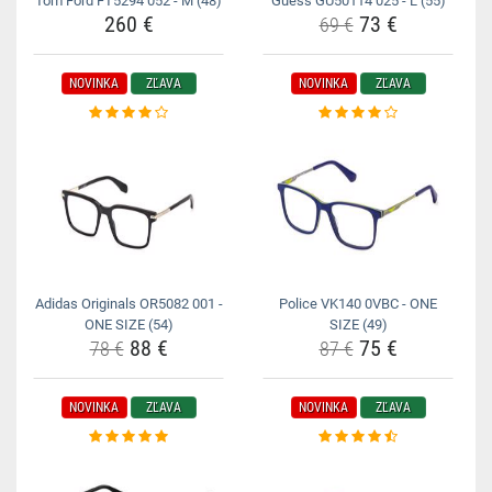
Tom Ford FT5294 052 - M (48)
Guess GU50114 025 - L (55)
260 €
73 €
69 €
NOVINKA
ZĽAVA
NOVINKA
ZĽAVA
Adidas Originals OR5082 001 -
Police VK140 0VBC - ONE
ONE SIZE (54)
SIZE (49)
88 €
75 €
78 €
87 €
NOVINKA
ZĽAVA
NOVINKA
ZĽAVA