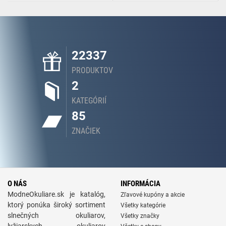
22337
PRODUKTOV
2
KATEGÓRIÍ
85
ZNAČIEK
O NÁS
INFORMÁCIA
ModneOkuliare.sk je katalóg,
Zľavové kupóny a akcie
ktorý ponúka široký sortiment
Všetky kategórie
slnečných okuliarov,
Všetky značky