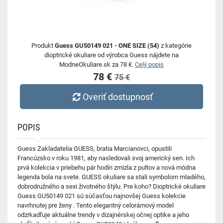
Produkt
Guess GU50149 021 - ONE SIZE (54)
z kategórie
dioptrické okuliare od výrobca Guess nájdete na
ModneOkuliare.sk za 78 €.
Celý popis
78 €
75 €
Overiť dostupnosť
POPIS
Guess Zakladatelia GUESS, bratia Marcianovci, opustili
Francúzsko v roku 1981, aby nasledovali svoj americký sen. Ich
prvá kolekcia v priebehu pár hodín zmizla z pultov a nová módna
legenda bola na svete. GUESS okuliare sa stali symbolom mladého,
dobrodružného a sexi životného štýlu. Pre koho? Dioptrické okuliare
Guess GU50149 021 sú súčasťou najnovšej Guess kolekcie
navrhnutej pre ženy . Tento elegantný celorámový model
odzrkadľuje aktuálne trendy v dizajnérskej očnej optike a jeho