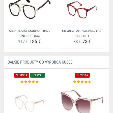
Marc Jacobs MARC515 807 -
Max&Co. MO5144 054 - ONE
ONE SIZE (54)
SIZE (51)
135 €
73 €
117 €
88 €
ĎALŠIE PRODUKTY OD VÝROBCA GUESS
NOVINKA
ZĽAVA
NOVINKA