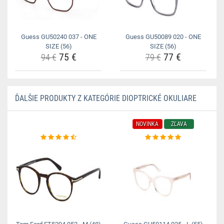
Guess GU50240 037 - ONE
Guess GU50089 020 - ONE
SIZE (56)
SIZE (56)
75 €
77 €
94 €
79 €
ĎALŠIE PRODUKTY Z KATEGÓRIE DIOPTRICKÉ OKULIARE
NOVINKA
ZĽAVA