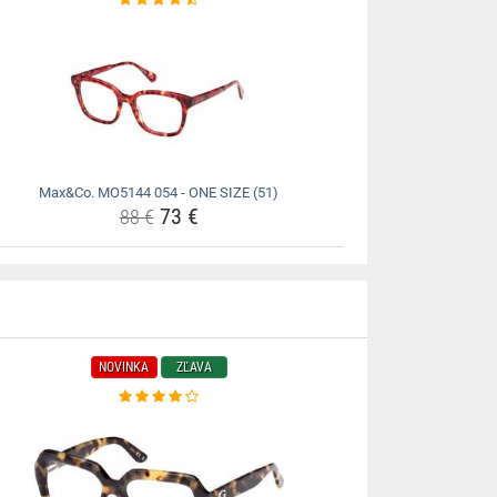
Max&Co. MO5144 054 - ONE SIZE (51)
73 €
88 €
NOVINKA
ZĽAVA