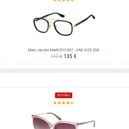
Marc Jacobs MARC515 807 - ONE SIZE (54)
135 €
117 €
NOVINKA