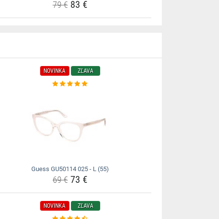
83 €
79 €
NOVINKA
ZĽAVA
Guess GU50114 025 - L (55)
73 €
69 €
NOVINKA
ZĽAVA