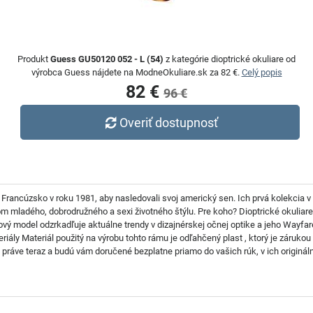
Produkt
Guess GU50120 052 - L (54)
z kategórie dioptrické okuliare od
výrobca Guess nájdete na ModneOkuliare.sk za 82 €.
Celý popis
82 €
96 €
Overiť dostupnosť
 Francúzsko v roku 1981, aby nasledovali svoj americký sen. Ich prvá kolekcia v
lom mladého, dobrodružného a sexi životného štýlu. Pre koho? Dioptrické okul
mový model odzrkadľuje aktuálne trendy v dizajnérskej očnej optike a jeho Wayf
riály Materiál použitý na výrobu tohto rámu je odľahčený plast , ktorý je záruko
ráve teraz a budú vám doručené bezplatne priamo do vašich rúk, v ich origináln