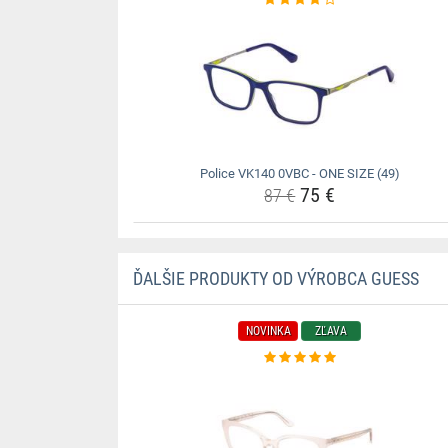
Police VK140 0VBC - ONE SIZE (49)
75 €
87 €
ĎALŠIE PRODUKTY OD VÝROBCA GUESS
NOVINKA
ZĽAVA