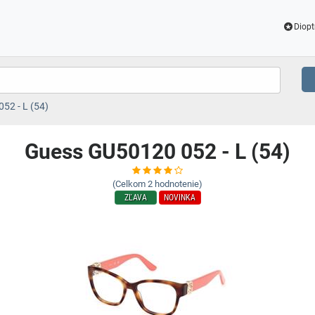
Diopt
52 - L (54)
Guess GU50120 052 - L (54)
(Celkom
2
hodnotenie)
ZĽAVA
NOVINKA