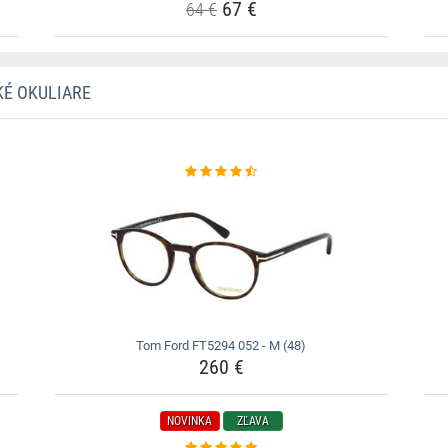
67 €
64 €
KÉ OKULIARE
Tom Ford FT5294 052 - M (48)
260 €
NOVINKA
ZĽAVA