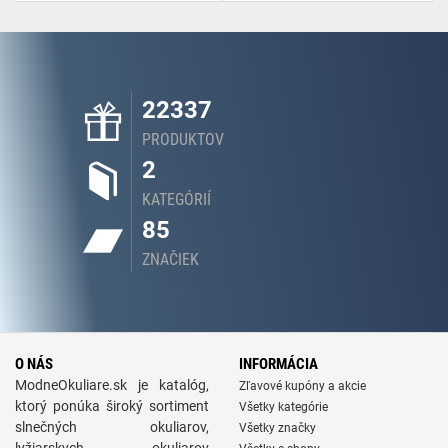
22337
PRODUKTOV
2
KATEGÓRIÍ
85
ZNAČIEK
O NÁS
INFORMÁCIA
ModneOkuliare.sk je katalóg,
Zľavové kupóny a akcie
ktorý ponúka široký sortiment
Všetky kategórie
slnečných okuliarov,
Všetky značky