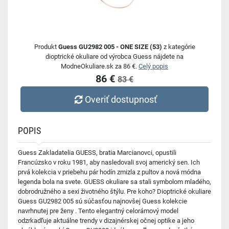
Produkt
Guess GU2982 005 - ONE SIZE (53)
z kategórie
dioptrické okuliare od výrobca Guess nájdete na
ModneOkuliare.sk za 86 €.
Celý popis
86 €
83 €
Overiť dostupnosť
POPIS
Guess Zakladatelia GUESS, bratia Marcianovci, opustili
Francúzsko v roku 1981, aby nasledovali svoj americký sen. Ich
prvá kolekcia v priebehu pár hodín zmizla z pultov a nová módna
legenda bola na svete. GUESS okuliare sa stali symbolom mladého,
dobrodružného a sexi životného štýlu. Pre koho? Dioptrické okuliare
Guess GU2982 005 sú súčasťou najnovšej Guess kolekcie
navrhnutej pre ženy . Tento elegantný celorámový model
odzrkadľuje aktuálne trendy v dizajnérskej očnej optike a jeho