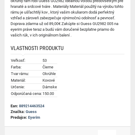
okrúhly rám robí Guess GU2982 ideálnou voľbou predovšetkým pre
hranaté a srdcové tváre . Materiály Materiál použitý na výrobu tohto
rámu je ušľachtilý kov , ktorý vašim okuliarom dodá perfektný
vzhľad a zároveň zabezpečuje výnimočnú odolnosť a pevnosť.
Doprava zdarma už od 89,00€ Zakúpte si Guess GU2982 005 na
eyerim práve teraz a budú vám doručené bezplatne priamo do
vašich rúk, v ich originálnom balení .
VLASTNOSTI PRODUKTU
Veľkosť:
53
Farba:
Čierne
Tvar rámu:
Okrúhle
Materiál:
Kovové
Určenie:
Dámske
Odporúčaná cena:
150.00
Ean:
889214463524
Značka:
Guess
Predajce:
Eyerim