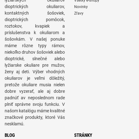
lyžiarskych okuliarov
Všetky e-shopy
dioptrických okuliarov,
Novinky
kontaktných šošoviek,
Zľavy
dioptrických pomôcok,
roztokov, kvapiek a
príslušenstva k okuliarom a
šošovkám. V našej ponuke
máme rôzne typy rámov,
niekoľko druhov šošoviek alebo
dioptrické, slnečné alebo
lyžiarske okuliare pre mužov,
ženy aj deti. Výber vhodných
okuliarov je veľmi dôležitý,
pretože okuliare musia nielen
dobre vyzerať, ale aj dobre
padnúť av neposlednom rade
plniť správne svoju funkciu. V
našom katalógu máme kvalitné
značkové produkty, ktoré Vás
nesklamú.
BLOG
STRÁNKY