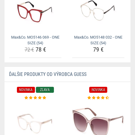
Max&Co. MO5146 069 - ONE
Max&Co. MO5148 032 - ONE
SIZE (54)
SIZE (54)
78 €
79 €
72 €
ĎALŠIE PRODUKTY OD VÝROBCA GUESS
NOVINKA
ZĽAVA
NOVINKA