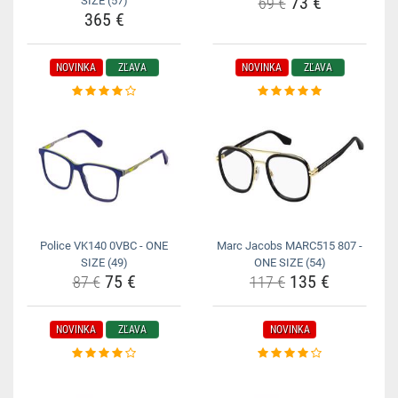
73 €
SIZE (57)
69 €
365 €
NOVINKA
ZĽAVA
NOVINKA
ZĽAVA
Police VK140 0VBC - ONE
Marc Jacobs MARC515 807 -
SIZE (49)
ONE SIZE (54)
75 €
135 €
87 €
117 €
NOVINKA
ZĽAVA
NOVINKA