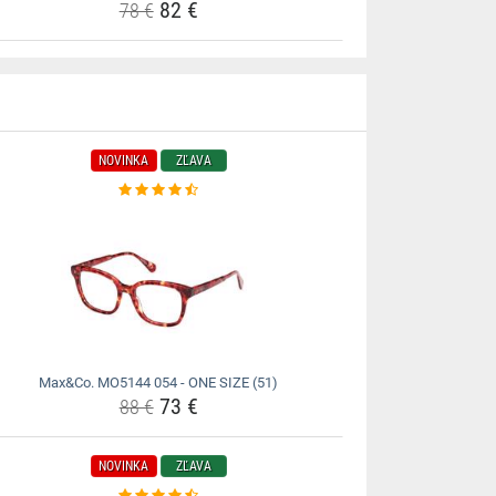
82 €
78 €
NOVINKA
ZĽAVA
Max&Co. MO5144 054 - ONE SIZE (51)
73 €
88 €
NOVINKA
ZĽAVA