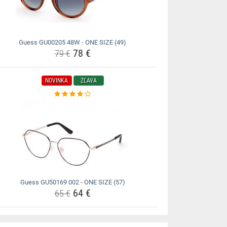
Guess GU00205 48W - ONE SIZE (49)
78 €
79 €
NOVINKA
ZĽAVA
Guess GU50169 002 - ONE SIZE (57)
64 €
65 €