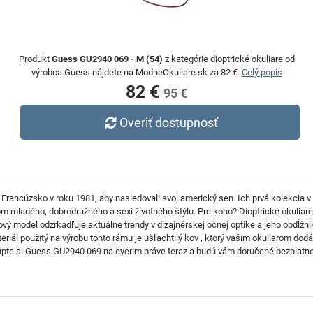
Produkt
Guess GU2940 069 - M (54)
z kategórie dioptrické okuliare od
výrobca Guess nájdete na ModneOkuliare.sk za 82 €.
Celý popis
82 €
95 €
Overiť dostupnosť
 Francúzsko v roku 1981, aby nasledovali svoj americký sen. Ich prvá kolekcia v
lom mladého, dobrodružného a sexi životného štýlu. Pre koho? Dioptrické okul
ový model odzrkadľuje aktuálne trendy v dizajnérskej očnej optike a jeho obdĺž
teriál použitý na výrobu tohto rámu je ušľachtilý kov , ktorý vašim okuliarom d
te si Guess GU2940 069 na eyerim práve teraz a budú vám doručené bezplatne pr