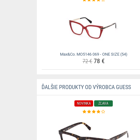
Max&Co. MO5146 069 - ONE SIZE (54)
78 €
72 €
ĎALŠIE PRODUKTY OD VÝROBCA GUESS
NOVINKA
ZĽAVA