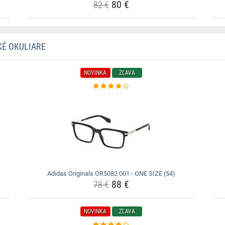
80 €
82 €
KÉ OKULIARE
NOVINKA
ZĽAVA
Adidas Originals OR5082 001 - ONE SIZE (54)
88 €
78 €
NOVINKA
ZĽAVA