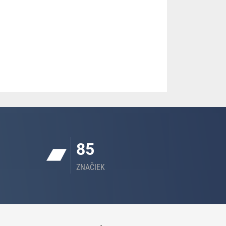
85
ZNAČIEK