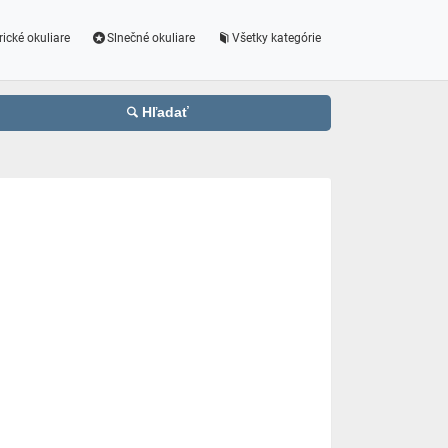
rické okuliare
Slnečné okuliare
Všetky kategórie
Hľadať