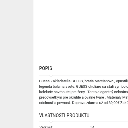
POPIS
Guess Zakladatelia GUESS, bratia Marcianovci, opustili
legenda bola na svete. GUESS okuliare sa stali symbo
kolekcie navrhnutej pre ženy . Tento elegantný celorám
predovšetkým pre okrúhle a oválne tváre . Materiály Ma
odolnosť a pevnosť. Doprava zdarma už od 89,00€ Zakúp
VLASTNOSTI PRODUKTU
Veľkosť:
54