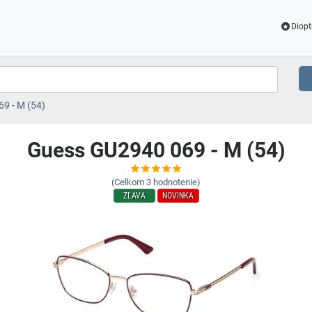
Diopt
9 - M (54)
Guess GU2940 069 - M (54)
(Celkom
3
hodnotenie)
ZĽAVA
NOVINKA