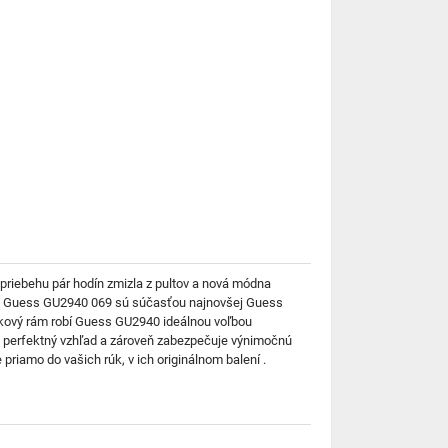
 priebehu pár hodín zmizla z pultov a nová módna
iare Guess GU2940 069 sú súčasťou najnovšej Guess
nikový rám robí Guess GU2940 ideálnou voľbou
odá perfektný vzhľad a zároveň zabezpečuje výnimočnú
iamo do vašich rúk, v ich originálnom balení .