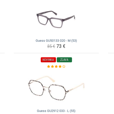
Guess GU50133 020 - M (53)
73 €
85 €
NOVINKA
ZĽAVA
Guess GU2912 033 - L (55)