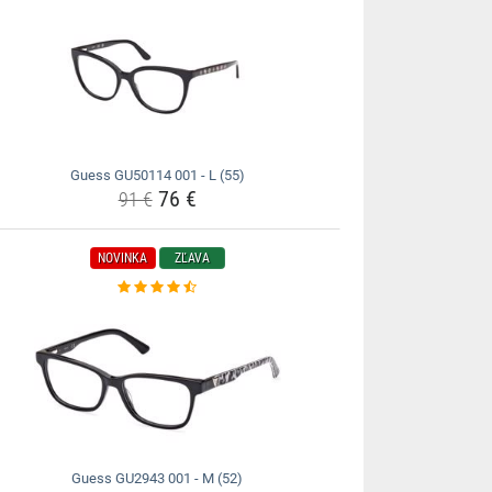
Guess GU50114 001 - L (55)
76 €
91 €
NOVINKA
ZĽAVA
Guess GU2943 001 - M (52)