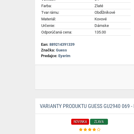
Farba:
Zlaté
Tvar rámu:
Obdĺžníkové
Materiál:
Kovové
Určenie:
Dámske
Odporúčaná cena:
135.00
Ean:
889214391339
Značka:
Guess
Predajce:
Eyerim
VARIANTY PRODUKTU GUESS GU2940 069 - 
NOVINKA
ZĽAVA