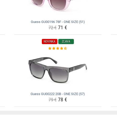
Guess GU00196 78F - ONE SIZE (51)
71 €
72 €
NOVINKA
ZĽAVA
Guess GU00222 20B - ONE SIZE (57)
78 €
79 €