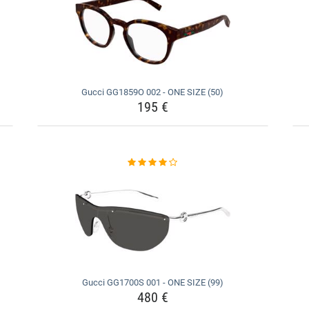
Gucci GG1859O 002 - ONE SIZE (50)
195 €
Gucci GG1700S 001 - ONE SIZE (99)
480 €