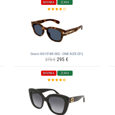
NOVINKA
ZĽAVA
Gucci GG1518S 002 - ONE SIZE (51)
295 €
375 €
NOVINKA
ZĽAVA