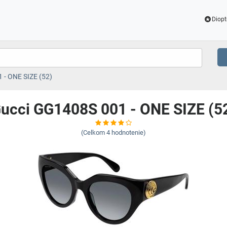
Diopt
 - ONE SIZE (52)
ucci GG1408S 001 - ONE SIZE (5
(Celkom
4
hodnotenie)