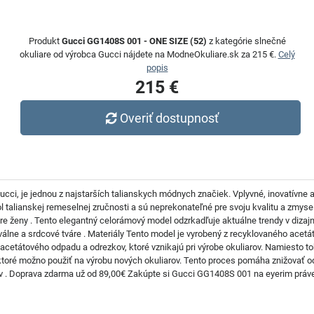
Produkt
Gucci GG1408S 001 - ONE SIZE (52)
z kategórie slnečné
okuliare od výrobca Gucci nájdete na ModneOkuliare.sk za 215 €.
Celý
popis
215 €
Overiť dostupnosť
cci, je jednou z najstarších talianskych módnych značiek. Vplyvné, inovatívne a 
 talianskej remeselnej zručnosti a sú neprekonateľné pre svoju kvalitu a zmyse
e ženy . Tento elegantný celorámový model odzrkadľuje aktuálne trendy v dizajn
ne a srdcové tváre . Materiály Tento model je vyrobený z recyklovaného acetát
tátového odpadu a odrezkov, ktoré vznikajú pri výrobe okuliarov. Namiesto toho
ktoré možno použiť na výrobu nových okuliarov. Tento proces pomáha znižovať o
v . Doprava zdarma už od 89,00€ Zakúpte si Gucci GG1408S 001 na eyerim práv