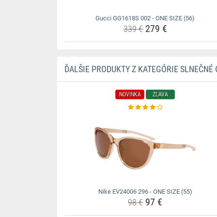
Gucci GG1618S 002 - ONE SIZE (56)
279 €
339 €
ĎALŠIE PRODUKTY Z KATEGÓRIE SLNEČNÉ 
NOVINKA
ZĽAVA
Nike EV24006 296 - ONE SIZE (55)
97 €
98 €