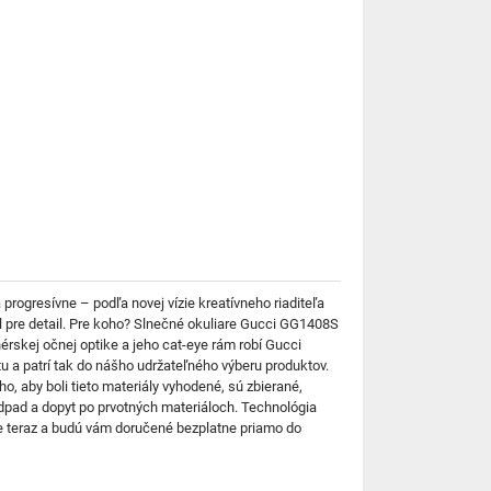
progresívne – podľa novej vízie kreatívneho riaditeľa
l pre detail. Pre koho? Slnečné okuliare Gucci GG1408S
érskej očnej optike a jeho cat-eye rám robí Gucci
u a patrí tak do nášho udržateľného výberu produktov.
, aby boli tieto materiály vyhodené, sú zbierané,
dpad a dopyt po prvotných materiáloch. Technológia
e teraz a budú vám doručené bezplatne priamo do