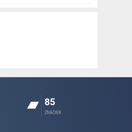
85
ZNAČIEK