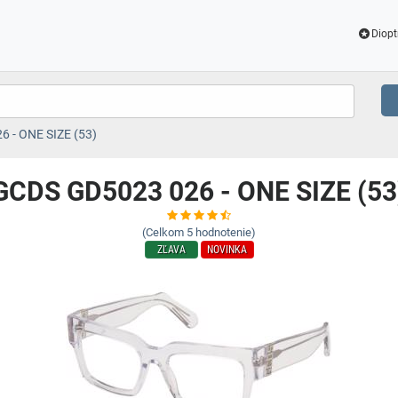
Diopt
 - ONE SIZE (53)
GCDS GD5023 026 - ONE SIZE (53
(Celkom
5
hodnotenie)
ZĽAVA
NOVINKA