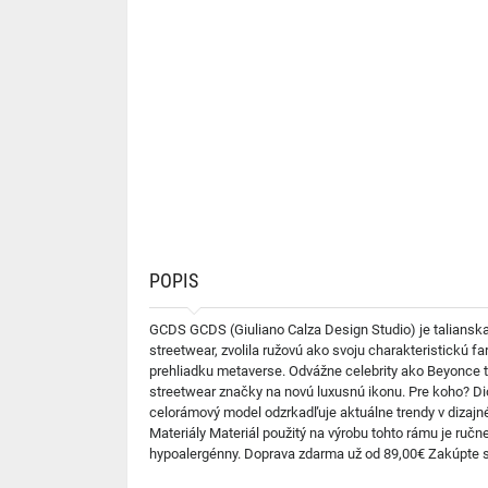
POPIS
GCDS GCDS (Giuliano Calza Design Studio) je taliansk
streetwear, zvolila ružovú ako svoju charakteristickú fa
prehliadku metaverse. Odvážne celebrity ako Beyonce 
streetwear značky na novú luxusnú ikonu. Pre koho? D
celorámový model odzrkadľuje aktuálne trendy v dizajn
Materiály Materiál použitý na výrobu tohto rámu je ručne
hypoalergénny. Doprava zdarma už od 89,00€ Zakúpte si