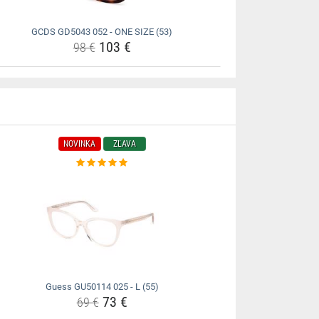
GCDS GD5043 052 - ONE SIZE (53)
103 €
98 €
NOVINKA
ZĽAVA
Guess GU50114 025 - L (55)
73 €
69 €