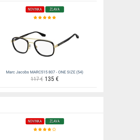
NOVINKA
ZĽAVA
Marc Jacobs MARC515 807 - ONE SIZE (54)
135 €
117 €
NOVINKA
ZĽAVA