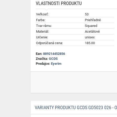
VLASTNOSTI PRODUKTU
Veľkosť:
53
Farba:
Priehľadné
Tvar rámu:
Squared
Materiál:
Acetátové
Určenie:
unisex
Odporúčaná cena:
185.00
Ean:
889214452856
Značka:
GCDS
Predajce:
Eyerim
VARIANTY PRODUKTU GCDS GD5023 026 - ON