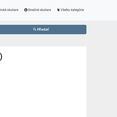
rické okuliare
Slnečné okuliare
Všetky kategórie
Hľadať
)