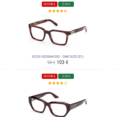
NOVINKA
ZĽAVA
GCDS GD5044 052 - ONE SIZE (51)
103 €
98 €
NOVINKA
ZĽAVA