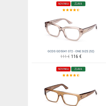
NOVINKA
ZĽAVA
GCDS GD5041 072 - ONE SIZE (52)
116 €
111 €
NOVINKA
ZĽAVA