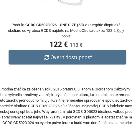
Produkt
GCDS GD5023 026 - ONE SIZE (53)
z kategórie dioptrické
okuliare od výrobca GCDS nájdete na ModneOkuliare.sk za 122 €.
Celý
popis
122 €
113 €
Overiť dostupnosť
a módna značka založená v roku 2015 bratmi Giulianom a Giordanom Calzovými.
rbu a vytvorila kreatívny vesmír, ktorý spája popkultúru, luxus a talianske remes
túto značku jednoducho milujú! Kvalitné remeselné spracovanie spolu so zach
ioptrické okuliare GCDS GD5023 026 sú súčasťou najnovšej GCDS kolekcie navrhn
érskej očnej optike a jeho Wayfarer rám robí GCDS GD5023 ideálnou voľbou pred
 spracovaný acetát najvyššej kvality . V porovnaní s plastom je acetát značne ľahš
 GCDS GD5023 026 na eyerim práve teraz a budú vám doručené bezplatne priamo 