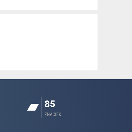
85
ZNAČIEK