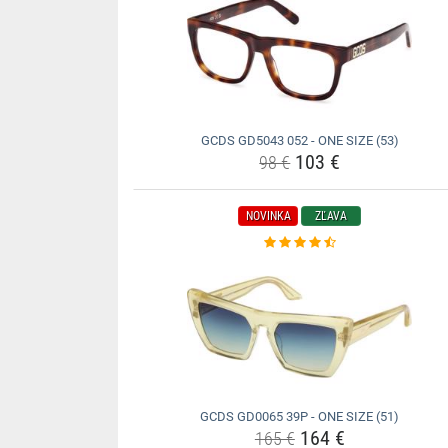
GCDS GD5043 052 - ONE SIZE (53)
103 €
98 €
NOVINKA
ZĽAVA
GCDS GD0065 39P - ONE SIZE (51)
164 €
165 €