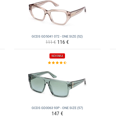
GCDS GD5041 072 - ONE SIZE (52)
116 €
111 €
NOVINKA
GCDS GD0063 93P - ONE SIZE (57)
147 €