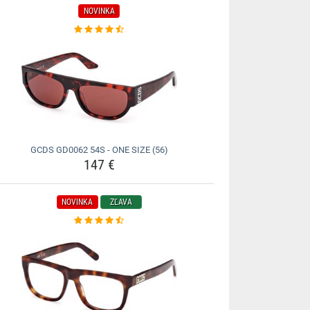
NOVINKA
GCDS GD0062 54S - ONE SIZE (56)
147 €
NOVINKA
ZĽAVA