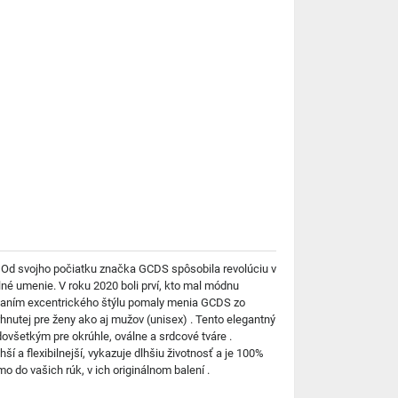
 Od svojho počiatku značka GCDS spôsobila revolúciu v
elné umenie. V roku 2020 boli prví, kto mal módnu
ovaním excentrického štýlu pomaly menia GCDS zo
utej pre ženy ako aj mužov (unisex) . Tento elegantný
ovšetkým pre okrúhle, oválne a srdcové tváre .
í a flexibilnejší, vykazuje dlhšiu životnosť a je 100%
do vašich rúk, v ich originálnom balení .