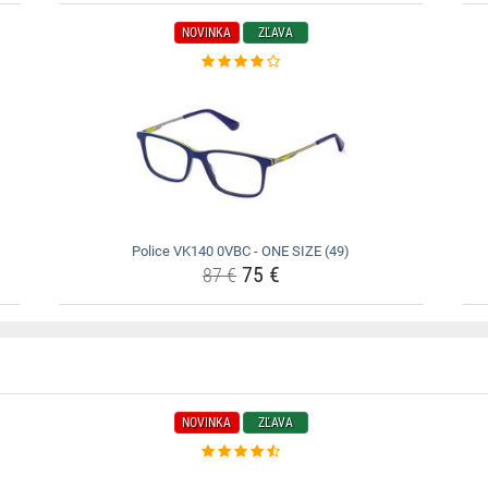
NOVINKA
ZĽAVA
Police VK140 0VBC - ONE SIZE (49)
75 €
87 €
NOVINKA
ZĽAVA