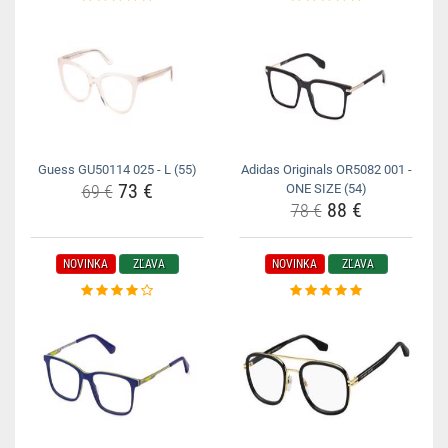
Guess GU50114 025 - L (55)
Adidas Originals OR5082 001 -
73 €
69 €
ONE SIZE (54)
88 €
78 €
NOVINKA
ZĽAVA
NOVINKA
ZĽAVA