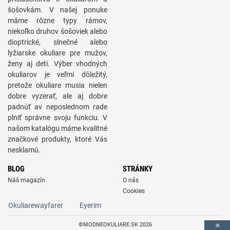
šošovkám. V našej ponuke
máme rôzne typy rámov,
niekoľko druhov šošoviek alebo
dioptrické, slnečné alebo
lyžiarske okuliare pre mužov,
ženy aj deti. Výber vhodných
okuliarov je veľmi dôležitý,
pretože okuliare musia nielen
dobre vyzerať, ale aj dobre
padnúť av neposlednom rade
plniť správne svoju funkciu. V
našom katalógu máme kvalitné
značkové produkty, ktoré Vás
nesklamú.
BLOG
STRÁNKY
Náš magazín
O nás
Cookies
Okuliarewayfarer
Eyerim
©MODNEOKULIARE.SK 2026