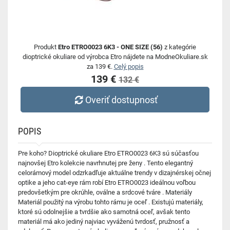
Produkt
Etro ETRO0023 6K3 - ONE SIZE (56)
z kategórie
dioptrické okuliare od výrobca Etro nájdete na ModneOkuliare.sk
za 139 €.
Celý popis
139 €
132 €
Overiť dostupnosť
POPIS
Pre koho? Dioptrické okuliare Etro ETRO0023 6K3 sú súčasťou
najnovšej Etro kolekcie navrhnutej pre ženy . Tento elegantný
celorámový model odzrkadľuje aktuálne trendy v dizajnérskej očnej
optike a jeho cat-eye rám robí Etro ETRO0023 ideálnou voľbou
predovšetkým pre okrúhle, oválne a srdcové tváre . Materiály
Materiál použitý na výrobu tohto rámu je oceľ . Existujú materiály,
ktoré sú odolnejšie a tvrdšie ako samotná oceľ, avšak tento
materiál má ako jediný najviac vyváženú tvrdosť, pružnosť a