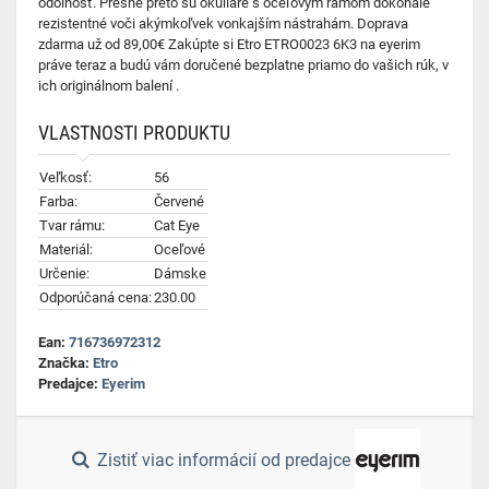
odolnosť. Presne preto sú okuliare s oceľovým rámom dokonale
rezistentné voči akýmkoľvek vonkajším nástrahám. Doprava
zdarma už od 89,00€ Zakúpte si Etro ETRO0023 6K3 na eyerim
práve teraz a budú vám doručené bezplatne priamo do vašich rúk, v
ich originálnom balení .
VLASTNOSTI PRODUKTU
Veľkosť:
56
Farba:
Červené
Tvar rámu:
Cat Eye
Materiál:
Oceľové
Určenie:
Dámske
Odporúčaná cena:
230.00
Ean:
716736972312
Značka:
Etro
Predajce:
Eyerim
Zistiť viac informácií od predajce