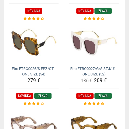
NOVINKA
NOVINKA
ZĽAVA
Etro ETRO0026/S EPZ/QT -
Etro ETRO0027/G/S SZJ/U1 -
ONE SIZE (54)
ONE SIZE (52)
279 €
209 €
186 €
NOVINKA
ZĽAVA
NOVINKA
ZĽAVA