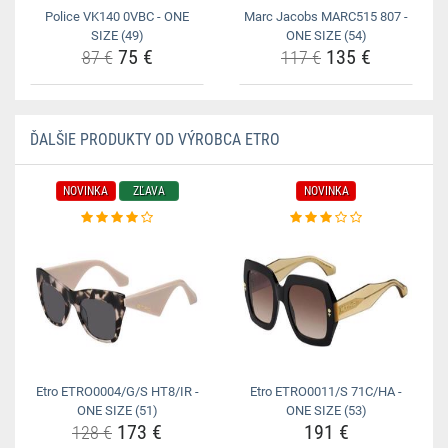
Police VK140 0VBC - ONE
Marc Jacobs MARC515 807 -
SIZE (49)
ONE SIZE (54)
75 €
135 €
87 €
117 €
ĎALŠIE PRODUKTY OD VÝROBCA ETRO
NOVINKA
ZĽAVA
NOVINKA
Etro ETRO0004/G/S HT8/IR -
Etro ETRO0011/S 71C/HA -
ONE SIZE (51)
ONE SIZE (53)
173 €
191 €
128 €