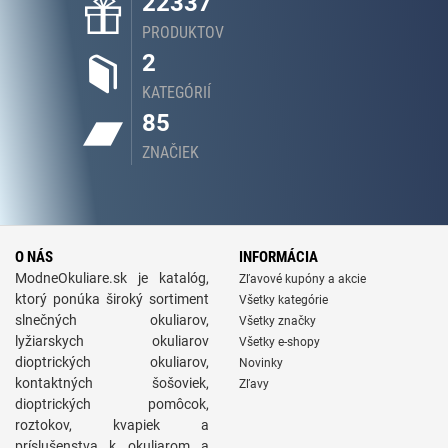
22337
PRODUKTOV
2
KATEGÓRIÍ
85
ZNAČIEK
O NÁS
INFORMÁCIA
ModneOkuliare.sk je katalóg,
Zľavové kupóny a akcie
ktorý ponúka široký sortiment
Všetky kategórie
slnečných okuliarov,
Všetky značky
lyžiarskych okuliarov
Všetky e-shopy
dioptrických okuliarov,
Novinky
kontaktných šošoviek,
Zľavy
dioptrických pomôcok,
roztokov, kvapiek a
príslušenstva k okuliarom a