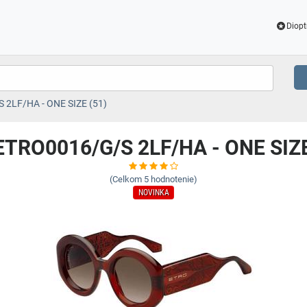
Diopt
 2LF/HA - ONE SIZE (51)
 ETRO0016/G/S 2LF/HA - ONE SIZE
(Celkom
5
hodnotenie)
NOVINKA