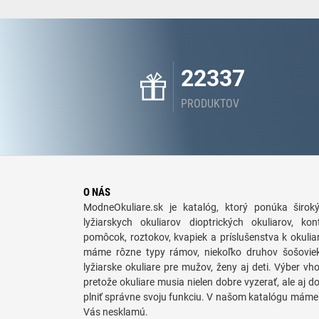
22337
PRODUKTOV
O NÁS
ModneOkuliare.sk je katalóg, ktorý ponúka široký
lyžiarskych okuliarov dioptrických okuliarov, kon
pomôcok, roztokov, kvapiek a príslušenstva k okul
máme rôzne typy rámov, niekoľko druhov šošoviek 
lyžiarske okuliare pre mužov, ženy aj deti. Výber vho
pretože okuliare musia nielen dobre vyzerať, ale aj
plniť správne svoju funkciu. V našom katalógu máme 
Vás nesklamú.