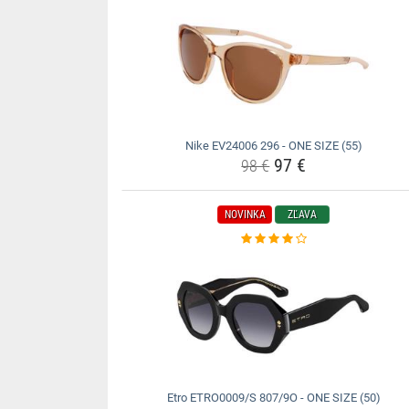
Nike EV24006 296 - ONE SIZE (55)
97 €
98 €
NOVINKA
ZĽAVA
Etro ETRO0009/S 807/9O - ONE SIZE (50)