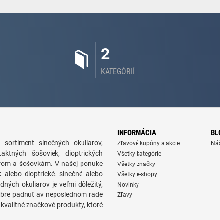
2
KATEGÓRIÍ
INFORMÁCIA
BL
 sortiment slnečných okuliarov,
Zľavové kupóny a akcie
Ná
taktných šošoviek, dioptrických
Všetky kategórie
iarom a šošovkám. V našej ponuke
Všetky značky
alebo dioptrické, slnečné alebo
Všetky e-shopy
dných okuliarov je veľmi dôležitý,
Novinky
 dobre padnúť av neposlednom rade
Zľavy
kvalitné značkové produkty, ktoré