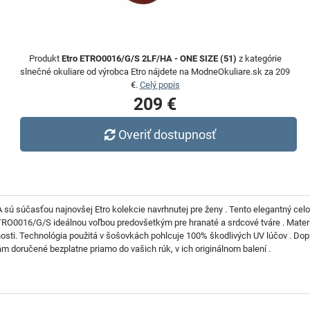
Produkt
Etro ETRO0016/G/S 2LF/HA - ONE SIZE (51)
z kategórie
slnečné okuliare od výrobca Etro nájdete na ModneOkuliare.sk za 209
€.
Celý popis
209 €
Overiť dostupnosť
ú súčasťou najnovšej Etro kolekcie navrhnutej pre ženy . Tento elegantný cel
 ETRO0016/G/S ideálnou voľbou predovšetkým pre hranaté a srdcové tváre . Materi
olnosti. Technológia použitá v šošovkách pohlcuje 100% škodlivých UV lúčov . Do
doručené bezplatne priamo do vašich rúk, v ich originálnom balení .