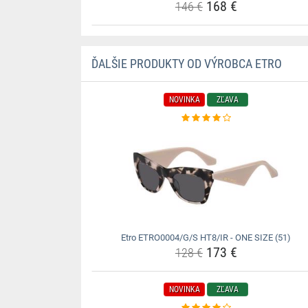
168 €
146 €
ĎALŠIE PRODUKTY OD VÝROBCA ETRO
NOVINKA
ZĽAVA
Etro ETRO0004/G/S HT8/IR - ONE SIZE (51)
173 €
128 €
NOVINKA
ZĽAVA