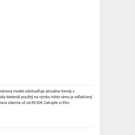
orámový model odzrkadľuje aktuálne trendy v
ály Materiál použitý na výrobu tohto rámu je odľahčený
prava zdarma už od 89,00€ Zakúpte si Etro