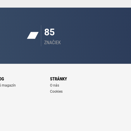
85
ZNAČIEK
OG
STRÁNKY
š magazín
O nás
Cookies