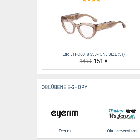
Etro ETRO0018 35J - ONE SIZE (51)
151 €
143 €
OBĽÚBENÉ E-SHOPY
Eyerim
Okuliarewayfarer