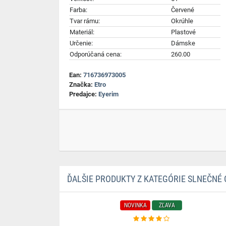
Farba:
Červené
Tvar rámu:
Okrúhle
Materiál:
Plastové
Určenie:
Dámske
Odporúčaná cena:
260.00
Ean:
716736973005
Značka:
Etro
Predajce:
Eyerim
ĎALŠIE PRODUKTY Z KATEGÓRIE SLNEČNÉ 
NOVINKA
ZĽAVA