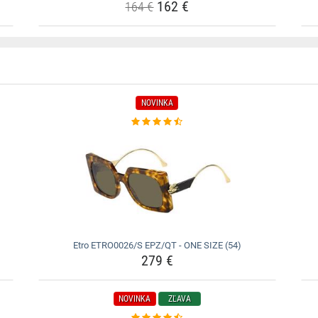
162 €
164 €
NOVINKA
Etro ETRO0026/S EPZ/QT - ONE SIZE (54)
279 €
NOVINKA
ZĽAVA