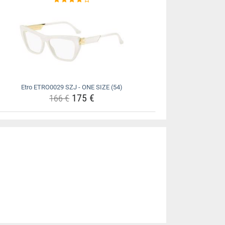
Etro ETRO0029 SZJ - ONE SIZE (54)
175 €
166 €