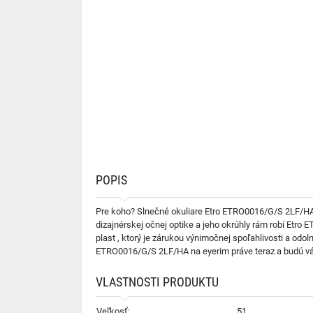
POPIS
Pre koho? Slnečné okuliare Etro ETRO0016/G/S 2LF/HA s
dizajnérskej očnej optike a jeho okrúhly rám robí Etro
plast , ktorý je zárukou výnimočnej spoľahlivosti a od
ETRO0016/G/S 2LF/HA na eyerim práve teraz a budú vám 
VLASTNOSTI PRODUKTU
Veľkosť:
51