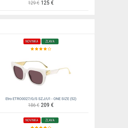
125 €
129 €
NOVINKA
ZĽAVA
Etro ETRO0027/G/S SZJ/U1 - ONE SIZE (52)
209 €
186 €
NOVINKA
ZĽAVA