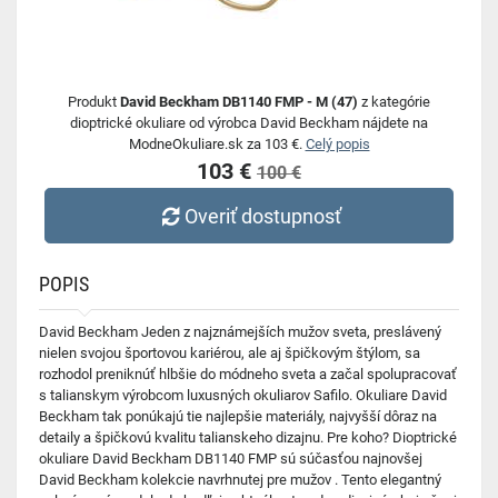
Produkt
David Beckham DB1140 FMP - M (47)
z kategórie
dioptrické okuliare od výrobca David Beckham nájdete na
ModneOkuliare.sk za 103 €.
Celý popis
103 €
100 €
Overiť dostupnosť
POPIS
David Beckham Jeden z najznámejších mužov sveta, preslávený
nielen svojou športovou kariérou, ale aj špičkovým štýlom, sa
rozhodol preniknúť hlbšie do módneho sveta a začal spolupracovať
s talianskym výrobcom luxusných okuliarov Safilo. Okuliare David
Beckham tak ponúkajú tie najlepšie materiály, najvyšší dôraz na
detaily a špičkovú kvalitu talianskeho dizajnu. Pre koho? Dioptrické
okuliare David Beckham DB1140 FMP sú súčasťou najnovšej
David Beckham kolekcie navrhnutej pre mužov . Tento elegantný