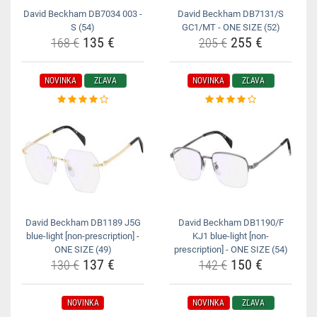
David Beckham DB7034 003 -
David Beckham DB7131/S
S (54)
GC1/MT - ONE SIZE (52)
135 €
255 €
168 €
205 €
NOVINKA
ZĽAVA
NOVINKA
ZĽAVA
David Beckham DB1189 J5G
David Beckham DB1190/F
blue-light [non-prescription] -
KJ1 blue-light [non-
ONE SIZE (49)
prescription] - ONE SIZE (54)
137 €
150 €
130 €
142 €
NOVINKA
NOVINKA
ZĽAVA