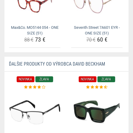
Max&Co. MO5144 054 - ONE
Seventh Street 7A601 EYR -
SIZE (51)
ONE SIZE (51)
73 €
60 €
88 €
70 €
ĎALŠIE PRODUKTY OD VÝROBCA DAVID BECKHAM
NOVINKA
ZĽAVA
NOVINKA
ZĽAVA