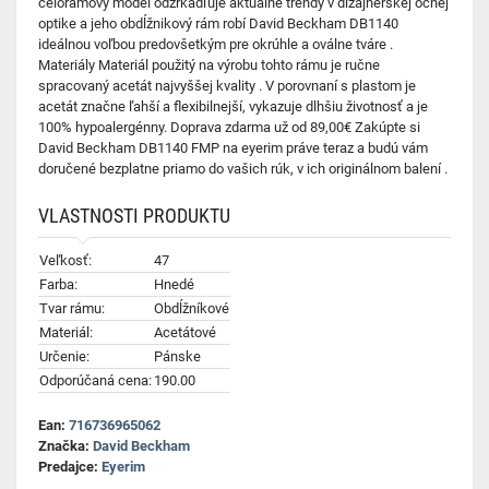
celorámový model odzrkadľuje aktuálne trendy v dizajnérskej očnej
optike a jeho obdĺžnikový rám robí David Beckham DB1140
ideálnou voľbou predovšetkým pre okrúhle a oválne tváre .
Materiály Materiál použitý na výrobu tohto rámu je ručne
spracovaný acetát najvyššej kvality . V porovnaní s plastom je
acetát značne ľahší a flexibilnejší, vykazuje dlhšiu životnosť a je
100% hypoalergénny. Doprava zdarma už od 89,00€ Zakúpte si
David Beckham DB1140 FMP na eyerim práve teraz a budú vám
doručené bezplatne priamo do vašich rúk, v ich originálnom balení .
VLASTNOSTI PRODUKTU
Veľkosť:
47
Farba:
Hnedé
Tvar rámu:
Obdĺžníkové
Materiál:
Acetátové
Určenie:
Pánske
Odporúčaná cena:
190.00
Ean:
716736965062
Značka:
David Beckham
Predajce:
Eyerim