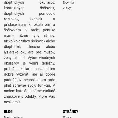
dioptrických okuliarov,
Novinky
kontaktných šošoviek,
Zľavy
dioptrických pomôcok,
roztokov, kvapiek a
príslušenstva k okuliarom a
šošovkám. V našej ponuke
máme rôzne typy rámov,
niekoľko druhov šošoviek alebo
dioptrické, slnečné alebo
lyžiarske okuliare pre mužov,
ženy aj deti. Výber vhodných
okuliarov je veľmi dôležitý,
pretože okuliare musia nielen
dobre vyzerať, ale aj dobre
padnúť av neposlednom rade
plniť správne svoju funkciu. V
našom katalógu máme kvalitné
značkové produkty, ktoré Vás
nesklamú.
BLOG
STRÁNKY
Náš magazín
O nás