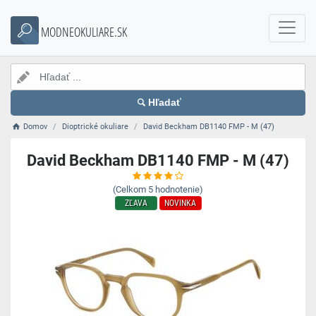
MODNEOKULIARE.SK
Hľadať
Domov
Dioptrické okuliare
David Beckham DB1140 FMP - M (47)
David Beckham DB1140 FMP - M (47)
(Celkom
5
hodnotenie)
ZĽAVA
NOVINKA