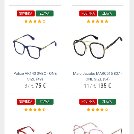
NOVINKA
ZĽAVA
NOVINKA
ZĽAVA
Police VK140 0VBC - ONE
Marc Jacobs MARC515 807 -
SIZE (49)
ONE SIZE (54)
75 €
135 €
87 €
117 €
NOVINKA
ZĽAVA
NOVINKA
ZĽAVA