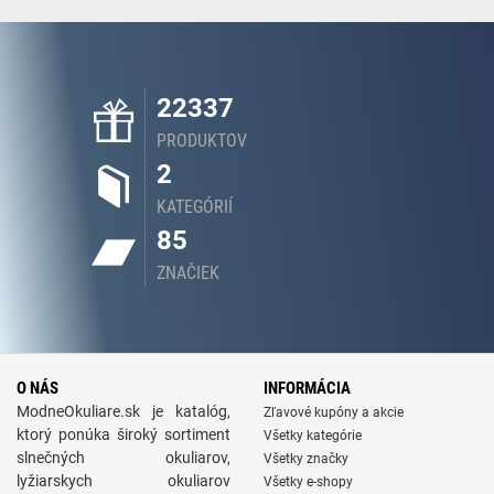
22337
PRODUKTOV
2
KATEGÓRIÍ
85
ZNAČIEK
O NÁS
INFORMÁCIA
ModneOkuliare.sk je katalóg,
Zľavové kupóny a akcie
ktorý ponúka široký sortiment
Všetky kategórie
slnečných okuliarov,
Všetky značky
lyžiarskych okuliarov
Všetky e-shopy