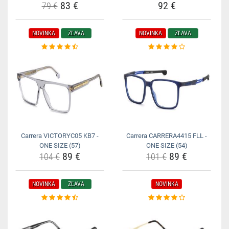
83 €
92 €
79 €
NOVINKA
ZĽAVA
NOVINKA
ZĽAVA
Carrera VICTORYC05 KB7 -
Carrera CARRERA4415 FLL -
ONE SIZE (57)
ONE SIZE (54)
89 €
89 €
104 €
101 €
NOVINKA
ZĽAVA
NOVINKA