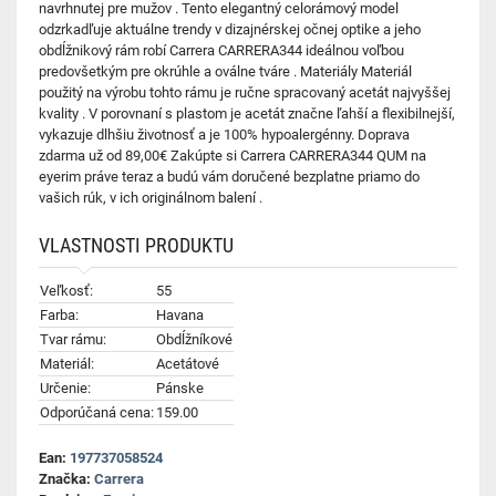
navrhnutej pre mužov . Tento elegantný celorámový model
odzrkadľuje aktuálne trendy v dizajnérskej očnej optike a jeho
obdĺžnikový rám robí Carrera CARRERA344 ideálnou voľbou
predovšetkým pre okrúhle a oválne tváre . Materiály Materiál
použitý na výrobu tohto rámu je ručne spracovaný acetát najvyššej
kvality . V porovnaní s plastom je acetát značne ľahší a flexibilnejší,
vykazuje dlhšiu životnosť a je 100% hypoalergénny. Doprava
zdarma už od 89,00€ Zakúpte si Carrera CARRERA344 QUM na
eyerim práve teraz a budú vám doručené bezplatne priamo do
vašich rúk, v ich originálnom balení .
VLASTNOSTI PRODUKTU
Veľkosť:
55
Farba:
Havana
Tvar rámu:
Obdĺžníkové
Materiál:
Acetátové
Určenie:
Pánske
Odporúčaná cena:
159.00
Ean:
197737058524
Značka:
Carrera