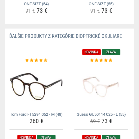
ONE SIZE (54)
ONE SIZE (55)
73 €
73 €
91 €
91 €
ĎALŠIE PRODUKTY Z KATEGÓRIE DIOPTRICKÉ OKULIARE
NOVINKA
ZĽAVA
Tom Ford FT5294 052 - M (48)
Guess GU50114 025 - L (55)
260 €
73 €
69 €
NOVINKA
ZĽAVA
NOVINKA
ZĽAVA