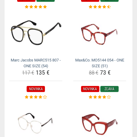
Marc Jacobs MARC515 807 -
Max&Co. MO5144 054 - ONE
ONE SIZE (54)
SIZE (51)
135 €
73 €
117 €
88 €
NOVINKA
NOVINKA
ZĽAVA