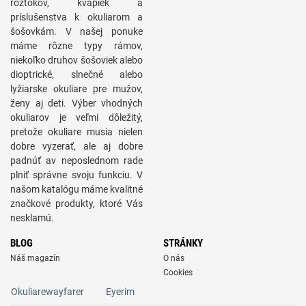
roztokov, kvapiek a
príslušenstva k okuliarom a
šošovkám. V našej ponuke
máme rôzne typy rámov,
niekoľko druhov šošoviek alebo
dioptrické, slnečné alebo
lyžiarske okuliare pre mužov,
ženy aj deti. Výber vhodných
okuliarov je veľmi dôležitý,
pretože okuliare musia nielen
dobre vyzerať, ale aj dobre
padnúť av neposlednom rade
plniť správne svoju funkciu. V
našom katalógu máme kvalitné
značkové produkty, ktoré Vás
nesklamú.
BLOG
STRÁNKY
Náš magazín
O nás
Cookies
Okuliarewayfarer
Eyerim