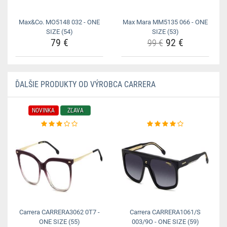
Max&Co. MO5148 032 - ONE
Max Mara MM5135 066 - ONE
SIZE (54)
SIZE (53)
79 €
92 €
99 €
ĎALŠIE PRODUKTY OD VÝROBCA CARRERA
NOVINKA
ZĽAVA
Carrera CARRERA3062 0T7 -
Carrera CARRERA1061/S
ONE SIZE (55)
003/9O - ONE SIZE (59)