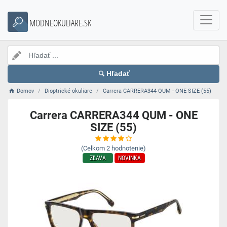
MODNEOKULIARE.SK
Hľadať
Domov
Dioptrické okuliare
Carrera CARRERA344 QUM - ONE SIZE (55)
Carrera CARRERA344 QUM - ONE
SIZE (55)
(Celkom
2
hodnotenie)
ZĽAVA
NOVINKA