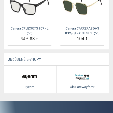
Carrera CFLEX07/G 807 - L
Carrera CARRERA356/S
(56)
8SO/QT - ONE SIZE (56)
88 €
104 €
84 €
OBĽÚBENÉ E-SHOPY
Eyerim
Okuliarewayfarer