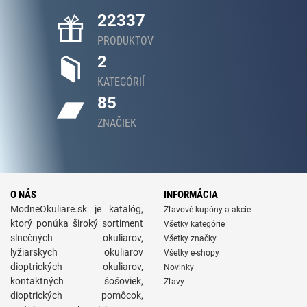
22337
PRODUKTOV
2
KATEGÓRIÍ
85
ZNAČIEK
O NÁS
INFORMÁCIA
ModneOkuliare.sk je katalóg,
Zľavové kupóny a akcie
ktorý ponúka široký sortiment
Všetky kategórie
slnečných okuliarov,
Všetky značky
lyžiarskych okuliarov
Všetky e-shopy
dioptrických okuliarov,
Novinky
kontaktných šošoviek,
Zľavy
dioptrických pomôcok,