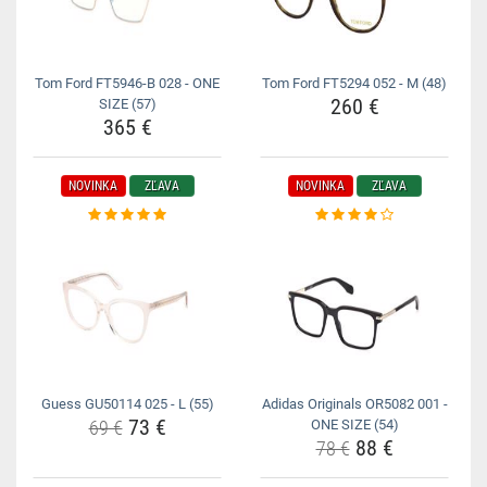
Tom Ford FT5946-B 028 - ONE
Tom Ford FT5294 052 - M (48)
260 €
SIZE (57)
365 €
NOVINKA
ZĽAVA
NOVINKA
ZĽAVA
Guess GU50114 025 - L (55)
Adidas Originals OR5082 001 -
73 €
69 €
ONE SIZE (54)
88 €
78 €