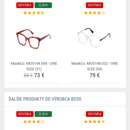
NOVINKA
ZĽAVA
NOVINKA
Max&Co. MO5144 054 - ONE
Max&Co. MO5148 032 - ONE
SIZE (51)
SIZE (54)
73 €
79 €
88 €
ĎALŠIE PRODUKTY OD VÝROBCA BOSS
NOVINKA
ZĽAVA
NOVINKA