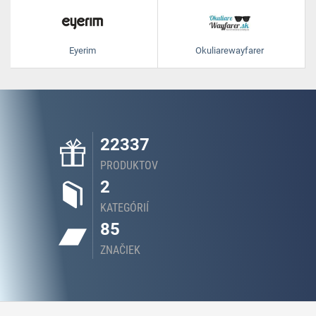
Eyerim
Okuliarewayfarer
22337
PRODUKTOV
2
KATEGÓRIÍ
85
ZNAČIEK