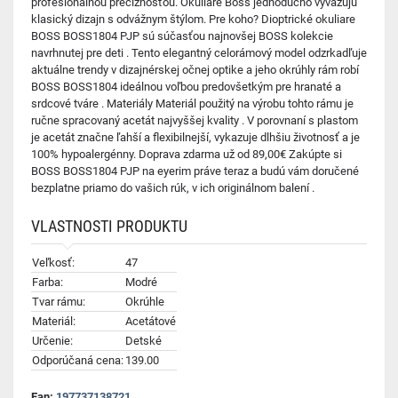
profesionálnou precíznosťou. Okuliare Boss jednoducho vyvažujú
klasický dizajn s odvážnym štýlom. Pre koho? Dioptrické okuliare
BOSS BOSS1804 PJP sú súčasťou najnovšej BOSS kolekcie
navrhnutej pre deti . Tento elegantný celorámový model odzrkadľuje
aktuálne trendy v dizajnérskej očnej optike a jeho okrúhly rám robí
BOSS BOSS1804 ideálnou voľbou predovšetkým pre hranaté a
srdcové tváre . Materiály Materiál použitý na výrobu tohto rámu je
ručne spracovaný acetát najvyššej kvality . V porovnaní s plastom
je acetát značne ľahší a flexibilnejší, vykazuje dlhšiu životnosť a je
100% hypoalergénny. Doprava zdarma už od 89,00€ Zakúpte si
BOSS BOSS1804 PJP na eyerim práve teraz a budú vám doručené
bezplatne priamo do vašich rúk, v ich originálnom balení .
VLASTNOSTI PRODUKTU
Veľkosť:
47
Farba:
Modré
Tvar rámu:
Okrúhle
Materiál:
Acetátové
Určenie:
Detské
Odporúčaná cena:
139.00
Ean:
197737138721