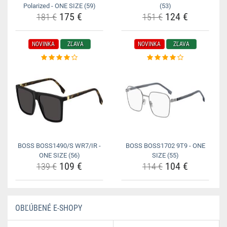
Polarized - ONE SIZE (59)
(53)
175 €
124 €
181 €
151 €
NOVINKA
ZĽAVA
NOVINKA
ZĽAVA
BOSS BOSS1490/S WR7/IR -
BOSS BOSS1702 9T9 - ONE
ONE SIZE (56)
SIZE (55)
109 €
104 €
139 €
114 €
OBĽÚBENÉ E-SHOPY