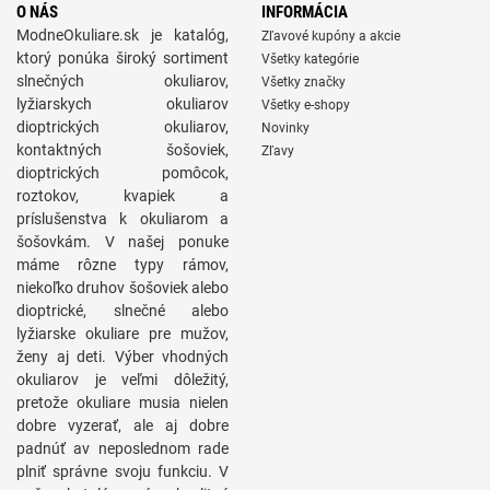
O NÁS
INFORMÁCIA
ModneOkuliare.sk je katalóg,
Zľavové kupóny a akcie
ktorý ponúka široký sortiment
Všetky kategórie
slnečných okuliarov,
Všetky značky
lyžiarskych okuliarov
Všetky e-shopy
dioptrických okuliarov,
Novinky
kontaktných šošoviek,
Zľavy
dioptrických pomôcok,
roztokov, kvapiek a
príslušenstva k okuliarom a
šošovkám. V našej ponuke
máme rôzne typy rámov,
niekoľko druhov šošoviek alebo
dioptrické, slnečné alebo
lyžiarske okuliare pre mužov,
ženy aj deti. Výber vhodných
okuliarov je veľmi dôležitý,
pretože okuliare musia nielen
dobre vyzerať, ale aj dobre
padnúť av neposlednom rade
plniť správne svoju funkciu. V