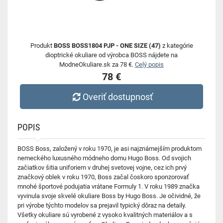
Produkt
BOSS BOSS1804 PJP - ONE SIZE (47)
z kategórie
dioptrické okuliare od výrobca BOSS nájdete na
ModneOkuliare.sk za 78 €.
Celý popis
78 €
Overiť dostupnosť
POPIS
BOSS Boss, založený v roku 1970, je asi najznámejším produktom
nemeckého luxusného módneho domu Hugo Boss. Od svojich
začiatkov šitia uniforiem v druhej svetovej vojne, cez ich prvý
značkový oblek v roku 1970, Boss začal čoskoro sponzorovať
mnohé športové podujatia vrátane Formuly 1. V roku 1989 značka
vyvinula svoje skvelé okuliare Boss by Hugo Boss. Je očividné, že
pri výrobe týchto modelov sa prejavil typický dôraz na detaily.
Všetky okuliare sú vyrobené z vysoko kvalitných materiálov a s