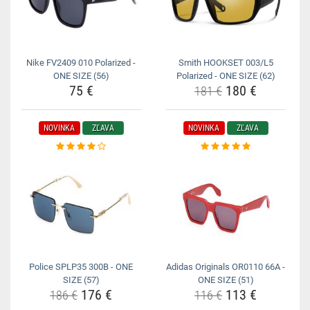
Nike FV2409 010 Polarized -
Smith HOOKSET 003/L5
ONE SIZE (56)
Polarized - ONE SIZE (62)
75 €
180 €
181 €
NOVINKA
ZĽAVA
NOVINKA
ZĽAVA
Police SPLP35 300B - ONE
Adidas Originals OR0110 66A -
SIZE (57)
ONE SIZE (51)
176 €
113 €
186 €
116 €