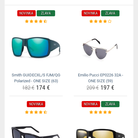
NOVINKA
ZĽAVA
NOVINKA
ZĽAVA
Smith GUIDECXL/S FJM/QG
Emilio Pucci EP0226 32A -
Polarized - ONE SIZE (63)
ONE SIZE (59)
174 €
197 €
182 €
209 €
NOVINKA
NOVINKA
ZĽAVA