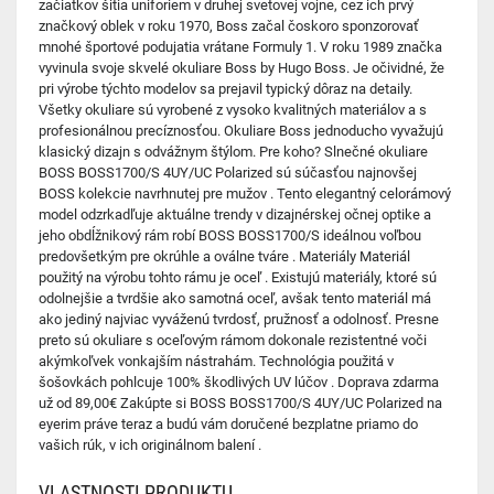
začiatkov šitia uniforiem v druhej svetovej vojne, cez ich prvý
značkový oblek v roku 1970, Boss začal čoskoro sponzorovať
mnohé športové podujatia vrátane Formuly 1. V roku 1989 značka
vyvinula svoje skvelé okuliare Boss by Hugo Boss. Je očividné, že
pri výrobe týchto modelov sa prejavil typický dôraz na detaily.
Všetky okuliare sú vyrobené z vysoko kvalitných materiálov a s
profesionálnou precíznosťou. Okuliare Boss jednoducho vyvažujú
klasický dizajn s odvážnym štýlom. Pre koho? Slnečné okuliare
BOSS BOSS1700/S 4UY/UC Polarized sú súčasťou najnovšej
BOSS kolekcie navrhnutej pre mužov . Tento elegantný celorámový
model odzrkadľuje aktuálne trendy v dizajnérskej očnej optike a
jeho obdĺžnikový rám robí BOSS BOSS1700/S ideálnou voľbou
predovšetkým pre okrúhle a oválne tváre . Materiály Materiál
použitý na výrobu tohto rámu je oceľ . Existujú materiály, ktoré sú
odolnejšie a tvrdšie ako samotná oceľ, avšak tento materiál má
ako jediný najviac vyváženú tvrdosť, pružnosť a odolnosť. Presne
preto sú okuliare s oceľovým rámom dokonale rezistentné voči
akýmkoľvek vonkajším nástrahám. Technológia použitá v
šošovkách pohlcuje 100% škodlivých UV lúčov . Doprava zdarma
už od 89,00€ Zakúpte si BOSS BOSS1700/S 4UY/UC Polarized na
eyerim práve teraz a budú vám doručené bezplatne priamo do
vašich rúk, v ich originálnom balení .
VLASTNOSTI PRODUKTU