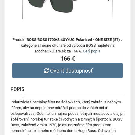
Produkt
BOSS BOSS1700/S 4UY/UC Polarized - ONE SIZE (57)
z
kategórie slnečné okuliare od výrobca BOSS nájdete na
ModneOkuliare.sk za 166 €.
Celý popis
166 €
Overiť dostupnosť
POPIS
Polarizácia Špeciálny filter na šošovkách, ktorý zabráni slnečným
lúčom, aby sa nepríjemne odrážali priamo do vašich očí a
oslepovali vás. Oceníte ich najmä počas letných mesiacov ale aj pri
šoférovaní, horskej turistike či vodných a zimných športoch. BOSS
Boss, založený v roku 1970, je asi najznámejším produktom
nemeckého luxusného módneho domu Hugo Boss. Od svojich