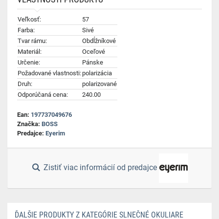
Veľkosť:
57
Farba:
Sivé
Tvar rámu:
Obdĺžníkové
Materiál:
Oceľové
Určenie:
Pánske
Požadované vlastnosti:
polarizácia
Druh:
polarizované
Odporúčaná cena:
240.00
Ean:
197737049676
Značka:
BOSS
Predajce:
Eyerim
Zistiť viac informácií od predajce
ĎALŠIE PRODUKTY Z KATEGÓRIE SLNEČNÉ OKULIARE