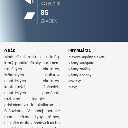
KATEGÓRIÍ
85
ZNAČIEK
O NÁS
INFORMÁCIA
ModneOkuliare.sk je katalóg,
Zľavové kupóny a akcie
ktorý ponúka široký sortiment
Všetky kategórie
slnečných okuliarov,
Všetky značky
lyžiarskych okuliarov
Všetky e-shopy
dioptrických okuliarov,
Novinky
kontaktných šošoviek,
Zľavy
dioptrických pomôcok,
roztokov, kvapiek a
príslušenstva k okuliarom a
šošovkám. V našej ponuke
máme rôzne typy rámov,
niekoľko druhov šošoviek alebo