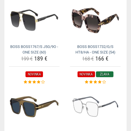
BOSS BOSS1767/S J5G/9O -
BOSS BOSS1732/G/S
ONE SIZE (60)
HT8/HA - ONE SIZE (54)
189 €
166 €
199 €
168 €
NOVINKA
NOVINKA
ZĽAVA