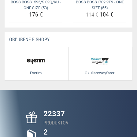
BOSS BOSS1595/S 09Q/KU -
BOSS BOSS1702 9T9 - ONE
ONE SIZE (53)
SIZE (55)
176 €
104 €
114 €
OBĽÚBENÉ E-SHOPY
Eyerim
Okuliarewayfarer
22337
PRODUKTOV
2