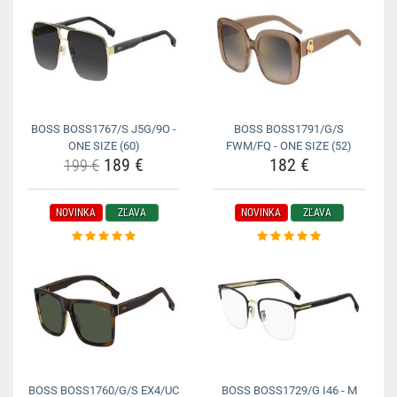
BOSS BOSS1767/S J5G/9O -
BOSS BOSS1791/G/S
ONE SIZE (60)
FWM/FQ - ONE SIZE (52)
189 €
182 €
199 €
NOVINKA
ZĽAVA
NOVINKA
ZĽAVA
BOSS BOSS1760/G/S EX4/UC
BOSS BOSS1729/G I46 - M