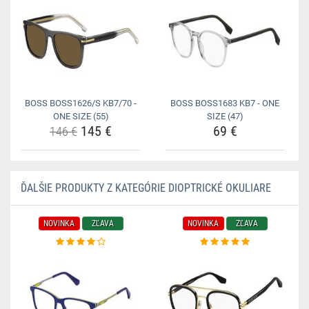
BOSS BOSS1626/S KB7/70 -
BOSS BOSS1683 KB7 - ONE
ONE SIZE (55)
SIZE (47)
145 €
69 €
146 €
ĎALŠIE PRODUKTY Z KATEGÓRIE DIOPTRICKÉ OKULIARE
NOVINKA
ZĽAVA
NOVINKA
ZĽAVA