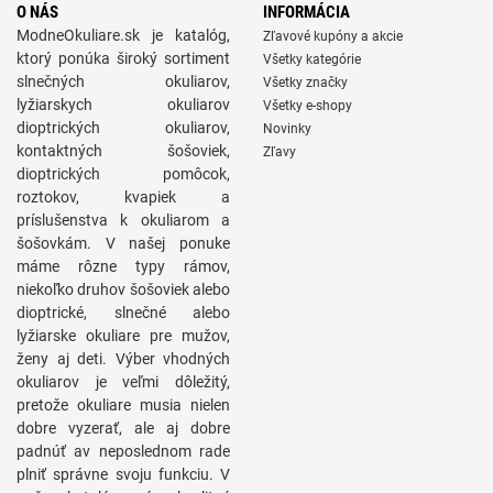
O NÁS
INFORMÁCIA
ModneOkuliare.sk je katalóg,
Zľavové kupóny a akcie
ktorý ponúka široký sortiment
Všetky kategórie
slnečných okuliarov,
Všetky značky
lyžiarskych okuliarov
Všetky e-shopy
dioptrických okuliarov,
Novinky
kontaktných šošoviek,
Zľavy
dioptrických pomôcok,
roztokov, kvapiek a
príslušenstva k okuliarom a
šošovkám. V našej ponuke
máme rôzne typy rámov,
niekoľko druhov šošoviek alebo
dioptrické, slnečné alebo
lyžiarske okuliare pre mužov,
ženy aj deti. Výber vhodných
okuliarov je veľmi dôležitý,
pretože okuliare musia nielen
dobre vyzerať, ale aj dobre
padnúť av neposlednom rade
plniť správne svoju funkciu. V