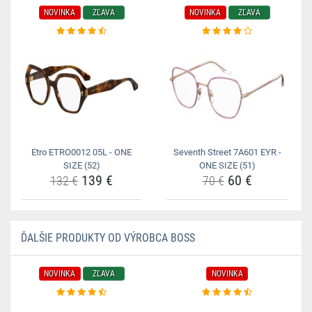
NOVINKA
ZĽAVA
NOVINKA
ZĽAVA
Etro ETRO0012 05L - ONE
Seventh Street 7A601 EYR -
SIZE (52)
ONE SIZE (51)
139 €
60 €
132 €
70 €
ĎALŠIE PRODUKTY OD VÝROBCA BOSS
NOVINKA
ZĽAVA
NOVINKA