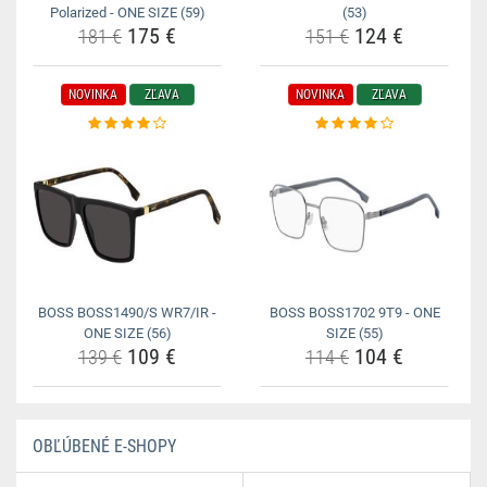
Polarized - ONE SIZE (59)
(53)
175 €
124 €
181 €
151 €
NOVINKA
ZĽAVA
NOVINKA
ZĽAVA
BOSS BOSS1490/S WR7/IR -
BOSS BOSS1702 9T9 - ONE
ONE SIZE (56)
SIZE (55)
109 €
104 €
139 €
114 €
OBĽÚBENÉ E-SHOPY