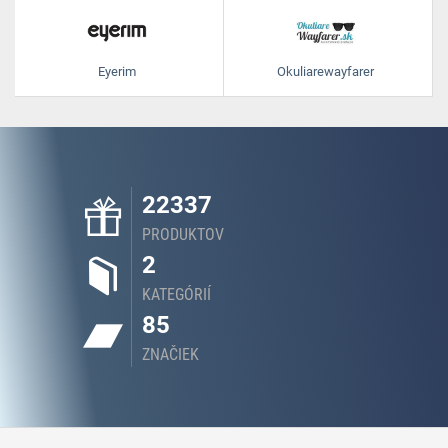
Eyerim
Okuliarewayfarer
22337
PRODUKTOV
2
KATEGÓRIÍ
85
ZNAČIEK