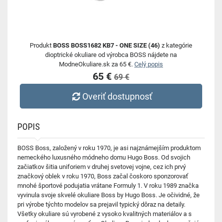
Produkt
BOSS BOSS1682 KB7 - ONE SIZE (46)
z kategórie
dioptrické okuliare od výrobca BOSS nájdete na
ModneOkuliare.sk za 65 €.
Celý popis
65 €
69 €
Overiť dostupnosť
POPIS
BOSS Boss, založený v roku 1970, je asi najznámejším produktom
nemeckého luxusného módneho domu Hugo Boss. Od svojich
začiatkov šitia uniforiem v druhej svetovej vojne, cez ich prvý
značkový oblek v roku 1970, Boss začal čoskoro sponzorovať
mnohé športové podujatia vrátane Formuly 1. V roku 1989 značka
vyvinula svoje skvelé okuliare Boss by Hugo Boss. Je očividné, že
pri výrobe týchto modelov sa prejavil typický dôraz na detaily.
Všetky okuliare sú vyrobené z vysoko kvalitných materiálov a s