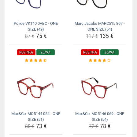
Police VK140 0VBC - ONE
Marc Jacobs MARC515 807 -
SIZE (49)
ONE SIZE (54)
75 €
135 €
87 €
117 €
NOVINKA
ZĽAVA
NOVINKA
ZĽAVA
Max&Co. MO5144 054 - ONE
Max&Co. MO5146 069 - ONE
SIZE (51)
SIZE (54)
73 €
78 €
88 €
72 €