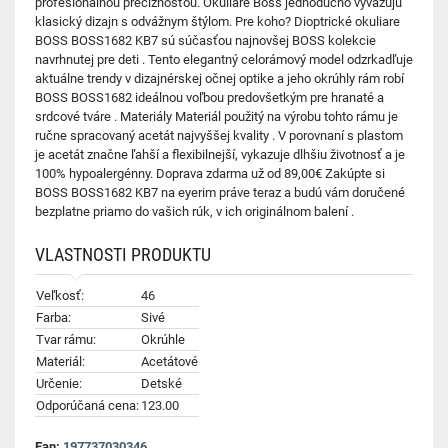
profesionálnou precíznosťou. Okuliare Boss jednoducho vyvažujú
klasický dizajn s odvážnym štýlom. Pre koho? Dioptrické okuliare
BOSS BOSS1682 KB7 sú súčasťou najnovšej BOSS kolekcie
navrhnutej pre deti . Tento elegantný celorámový model odzrkadľuje
aktuálne trendy v dizajnérskej očnej optike a jeho okrúhly rám robí
BOSS BOSS1682 ideálnou voľbou predovšetkým pre hranaté a
srdcové tváre . Materiály Materiál použitý na výrobu tohto rámu je
ručne spracovaný acetát najvyššej kvality . V porovnaní s plastom
je acetát značne ľahší a flexibilnejší, vykazuje dlhšiu životnosť a je
100% hypoalergénny. Doprava zdarma už od 89,00€ Zakúpte si
BOSS BOSS1682 KB7 na eyerim práve teraz a budú vám doručené
bezplatne priamo do vašich rúk, v ich originálnom balení .
VLASTNOSTI PRODUKTU
Veľkosť:
46
Farba:
Sivé
Tvar rámu:
Okrúhle
Materiál:
Acetátové
Určenie:
Detské
Odporúčaná cena:
123.00
Ean:
197737030346