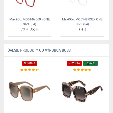
Max&Co. MO5146 069 - ONE
Max&Co. MO5148 032 - ONE
SIZE (54)
SIZE (54)
78 €
79 €
72 €
ĎALŠIE PRODUKTY OD VÝROBCA BOSS
NOVINKA
NOVINKA
ZĽAVA