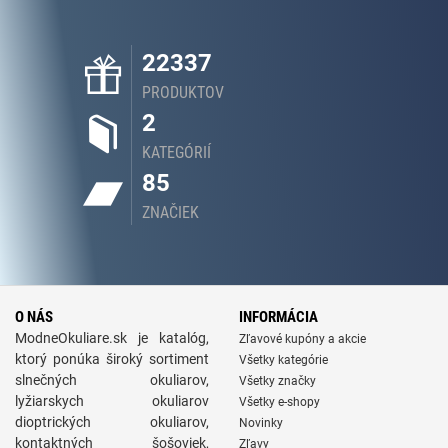
22337
PRODUKTOV
2
KATEGÓRIÍ
85
ZNAČIEK
O NÁS
INFORMÁCIA
ModneOkuliare.sk je katalóg,
Zľavové kupóny a akcie
ktorý ponúka široký sortiment
Všetky kategórie
slnečných okuliarov,
Všetky značky
lyžiarskych okuliarov
Všetky e-shopy
dioptrických okuliarov,
Novinky
kontaktných šošoviek,
Zľavy