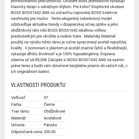
profesionálnou precíznosťou. Okuliare Boss jednoducho vyvažujú
klasický dizajn s odvážnym štýlom. Pre koho? Dioptrické okuliare
BOSS BOSS1642 ANS sú súčasťou najnovšej BOSS kolekcie
navrhnutej pre mužov . Tento elegantný celorámový model
odzrkadľuje aktuálne trendy v dizajnérskej očnej optike a jeho
obdĺžnikový rám robí BOSS BOSS1642 ideálnou voľbou
predovšetkým pre okrúhle a oválne tváre . Materiály Materiál
použitý na výrobu tohto rámu je ručne spracovaný acetát najvyššej
kvality . V porovnaní s plastom je acetát značne ľahší a flexibilnejší,
vykazuje dlhšiu životnosť a je 100% hypoalergénny. Doprava
zdarma už od 89,00€ Zakúpte si BOSS BOSS1642 ANS na eyerim
práve teraz a budú vám doručené bezplatne priamo do vašich rúk, v
ich originálnom balení .
VLASTNOSTI PRODUKTU
Veľkosť:
57
Farba:
Čierne
Tvar rámu:
Obdĺžníkové
Materiál:
Acetátové
Určenie:
Pánske
Odporúčaná cena:
200.00