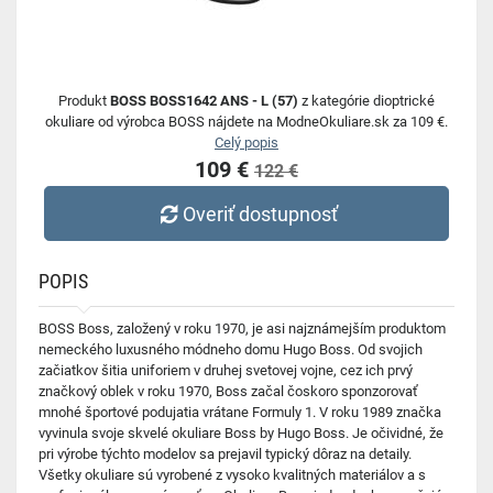
Produkt
BOSS BOSS1642 ANS - L (57)
z kategórie dioptrické
okuliare od výrobca BOSS nájdete na ModneOkuliare.sk za 109 €.
Celý popis
109 €
122 €
Overiť dostupnosť
POPIS
BOSS Boss, založený v roku 1970, je asi najznámejším produktom
nemeckého luxusného módneho domu Hugo Boss. Od svojich
začiatkov šitia uniforiem v druhej svetovej vojne, cez ich prvý
značkový oblek v roku 1970, Boss začal čoskoro sponzorovať
mnohé športové podujatia vrátane Formuly 1. V roku 1989 značka
vyvinula svoje skvelé okuliare Boss by Hugo Boss. Je očividné, že
pri výrobe týchto modelov sa prejavil typický dôraz na detaily.
Všetky okuliare sú vyrobené z vysoko kvalitných materiálov a s