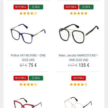
NOVINKA
ZĽAVA
NOVINKA
ZĽAVA
Police VK140 0VBC - ONE
Marc Jacobs MARC515 807 -
SIZE (49)
ONE SIZE (54)
75 €
135 €
87 €
117 €
NOVINKA
ZĽAVA
NOVINKA