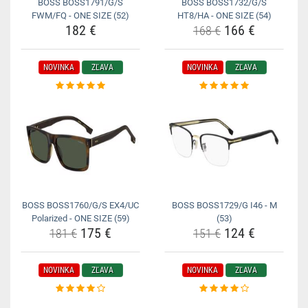
BOSS BOSS1791/G/S
BOSS BOSS1732/G/S
FWM/FQ - ONE SIZE (52)
HT8/HA - ONE SIZE (54)
182 €
166 €
168 €
NOVINKA
ZĽAVA
NOVINKA
ZĽAVA
BOSS BOSS1760/G/S EX4/UC
BOSS BOSS1729/G I46 - M
Polarized - ONE SIZE (59)
(53)
175 €
124 €
181 €
151 €
NOVINKA
ZĽAVA
NOVINKA
ZĽAVA