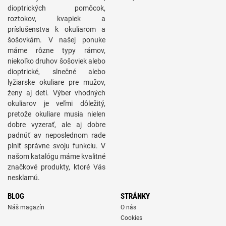
dioptrických pomôcok,
roztokov, kvapiek a
príslušenstva k okuliarom a
šošovkám. V našej ponuke
máme rôzne typy rámov,
niekoľko druhov šošoviek alebo
dioptrické, slnečné alebo
lyžiarske okuliare pre mužov,
ženy aj deti. Výber vhodných
okuliarov je veľmi dôležitý,
pretože okuliare musia nielen
dobre vyzerať, ale aj dobre
padnúť av neposlednom rade
plniť správne svoju funkciu. V
našom katalógu máme kvalitné
značkové produkty, ktoré Vás
nesklamú.
BLOG
STRÁNKY
Náš magazín
O nás
Cookies