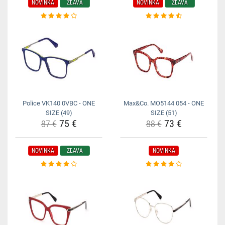
NOVINKA
ZĽAVA
NOVINKA
ZĽAVA
Police VK140 0VBC - ONE
Max&Co. MO5144 054 - ONE
SIZE (49)
SIZE (51)
75 €
73 €
87 €
88 €
NOVINKA
ZĽAVA
NOVINKA