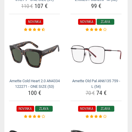
107 €
99 €
110 €
NOVINKA
NOVINKA
ZĽAVA
Arnette Cold Heart 2.0 AN4334
Arnette Old Pal AN6135 759 -
122271 - ONE SIZE (53)
L (54)
100 €
74 €
70 €
NOVINKA
ZĽAVA
NOVINKA
ZĽAVA