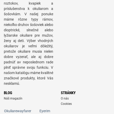
roztokov, kvapiek a
príslušenstva k okuliarom a
šošovkám. V našej ponuke
máme rôzne typy rámov,
niekoľko druhov šošoviek alebo
dioptrické, slnečné alebo
lyžiarske okuliare pre mužov,
ženy aj deti. Výber vhodných
okuliarov je veľmi dôležitý,
pretože okuliare musia nielen
dobre vyzerať, ale aj dobre
padnúť av neposlednom rade
plniť správne svoju funkciu. V
našom katalógu máme kvalitné
značkové produkty, ktoré Vás
nesklamú.
BLOG
STRÁNKY
Náš magazín
O nás
Cookies
Okuliarewayfarer
Eyerim