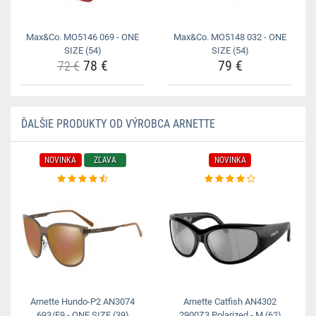
Max&Co. MO5146 069 - ONE
Max&Co. MO5148 032 - ONE
SIZE (54)
SIZE (54)
78 €
79 €
72 €
ĎALŠIE PRODUKTY OD VÝROBCA ARNETTE
NOVINKA
ZĽAVA
NOVINKA
Arnette Hundo-P2 AN3074
Arnette Catfish AN4302
693/F9 - ONE SIZE (39)
2900Z3 Polarized - M (62)