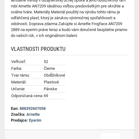
aktuálne trendy v dizajnérskej očnej optike a jeho obdĺžnikový rám
robí Arnette AN7209 ideálnou voľbou predovšetkým pre okrúhle a
oválne tváre. Materiály Materiál použitý na výrobu tohto rámu je
odľahčený plast, ktorý je zárukou výnimočnej spoľahlivosti a
odolnosti. Doprava zdarma Zakúpte si Arnette Frogface AN7209
2889 na eyerim práve teraz a budú vám doručené bezplatne priamo
do vašich rúk, v ich originálnom balení.
VLASTNOSTI PRODUKTU
Veľkosť:
52
Farba:
Čierne
Tvar rámu:
Obdĺžníkové
Materiál:
Plastové
Určenie:
Pánske
Odporúčaná cena:
69
Ean:
888392607058
Značka:
Arnette
Predajce:
Eyerim