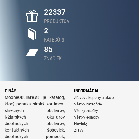
22337
PRODUKTOV
2
KATEGÓRIÍ
85
ZNAČIEK
O NÁS
INFORMÁCIA
ModneOkuliare.sk je katalóg,
Zľavové kupóny a akcie
ktorý ponúka široký sortiment
Všetky kategórie
slnečných okuliarov,
Všetky značky
lyžiarskych okuliarov
Všetky e-shopy
dioptrických okuliarov,
Novinky
kontaktných šošoviek,
Zľavy
dioptrických pomôcok,