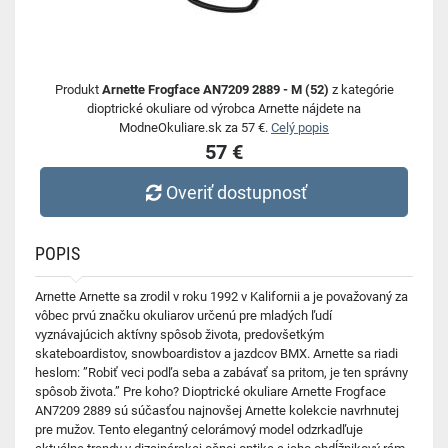
Produkt
Arnette Frogface AN7209 2889 - M (52)
z kategórie
dioptrické okuliare od výrobca Arnette nájdete na
ModneOkuliare.sk za 57 €.
Celý popis
57 €
Overiť dostupnosť
POPIS
Arnette Arnette sa zrodil v roku 1992 v Kalifornii a je považovaný za
vôbec prvú značku okuliarov určenú pre mladých ľudí
vyznávajúcich aktívny spôsob života, predovšetkým
skateboardistov, snowboardistov a jazdcov BMX. Arnette sa riadi
heslom: ”Robiť veci podľa seba a zabávať sa pritom, je ten správny
spôsob života.” Pre koho? Dioptrické okuliare Arnette Frogface
AN7209 2889 sú súčasťou najnovšej Arnette kolekcie navrhnutej
pre mužov. Tento elegantný celorámový model odzrkadľuje