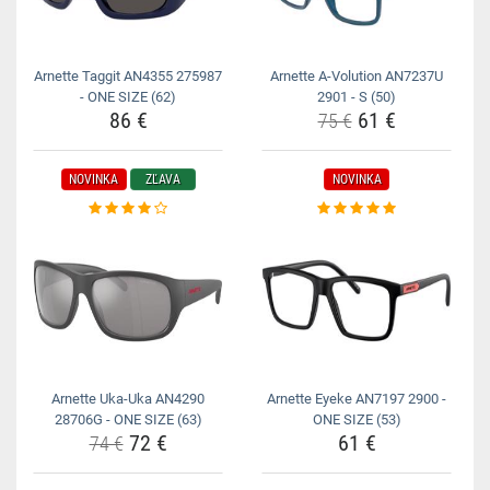
Arnette Taggit AN4355 275987
Arnette A-Volution AN7237U
- ONE SIZE (62)
2901 - S (50)
86 €
61 €
75 €
NOVINKA
ZĽAVA
NOVINKA
Arnette Uka-Uka AN4290
Arnette Eyeke AN7197 2900 -
28706G - ONE SIZE (63)
ONE SIZE (53)
72 €
61 €
74 €