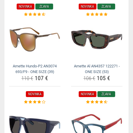
NOVINKA
ZĽAVA
NOVINKA
ZĽAVA
Arnette Hundo-P2 AN3074
Arnette Al AN4357 122271 -
693/F9 - ONE SIZE (39)
ONE SIZE (53)
107 €
105 €
110 €
106 €
NOVINKA
NOVINKA
ZĽAVA