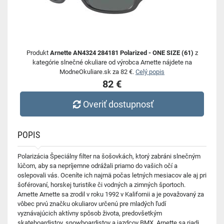
Produkt
Arnette AN4324 284181 Polarized - ONE SIZE (61)
z
kategórie slnečné okuliare od výrobca Arnette nájdete na
ModneOkuliare.sk za 82 €.
Celý popis
82 €
Overiť dostupnosť
POPIS
Polarizácia Špeciálny filter na šošovkách, ktorý zabráni slnečným
lúčom, aby sa nepríjemne odrážali priamo do vašich očí a
oslepovali vás. Oceníte ich najmä počas letných mesiacov ale aj pri
šoférovaní, horskej turistike či vodných a zimných športoch.
Arnette Arnette sa zrodil v roku 1992 v Kalifornii a je považovaný za
vôbec prvú značku okuliarov určenú pre mladých ľudí
vyznávajúcich aktívny spôsob života, predovšetkým
skateboardistov, snowboardistov a jazdcov BMX. Arnette sa riadi