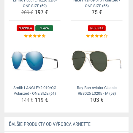
Emilio Pucci EP0226 32A -
Nike FV2409 010 Polarized -
ONE SIZE (59)
ONE SIZE (56)
197 €
75 €
209 €
NOVINKA
ZĽAVA
NOVINKA
Smith LANGLEY2 010/QG
Ray-Ban Aviator Classic
Polarized - ONE SIZE (61)
RB3025 L0205 - M (58)
119 €
103 €
144 €
ĎALŠIE PRODUKTY OD VÝROBCA ARNETTE