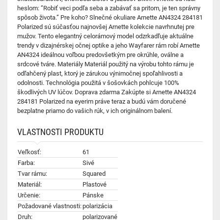
heslom: ”Robiť veci podľa seba a zabávať sa pritom, je ten správny
spôsob života.” Pre koho? Slnečné okuliare Arnette AN4324 284181
Polarized sú súčasťou najnovšej Arnette kolekcie navrhnutej pre
mužov. Tento elegantný celorámový model odzrkadľuje aktuálne
trendy v dizajnérskej očnej optike a jeho Wayfarer rám robí Arnette
AN4324 ideálnou voľbou predovšetkým pre okrúhle, oválne a
srdcové tváre. Materiály Materiál použitý na výrobu tohto rámu je
odľahčený plast, ktorý je zárukou výnimočnej spoľahlivosti a
odolnosti. Technológia použitá v šošovkách pohlcuje 100%
škodlivých UV lúčov. Doprava zdarma Zakúpte si Arnette AN4324
284181 Polarized na eyerim práve teraz a budú vám doručené
bezplatne priamo do vašich rúk, v ich originálnom balení.
VLASTNOSTI PRODUKTU
Veľkosť:
61
Farba:
Sivé
Tvar rámu:
Squared
Materiál:
Plastové
Určenie:
Pánske
Požadované vlastnosti:
polarizácia
Druh:
polarizované