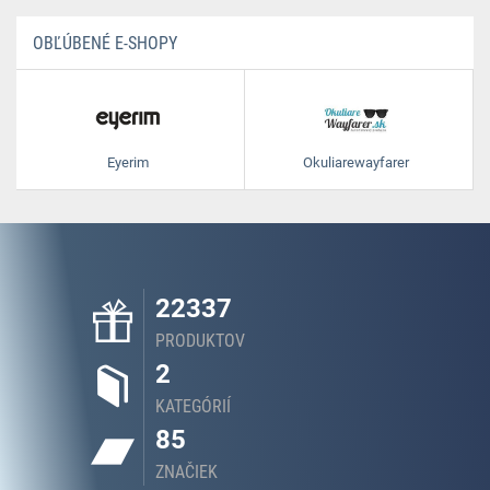
OBĽÚBENÉ E-SHOPY
Eyerim
Okuliarewayfarer
22337
PRODUKTOV
2
KATEGÓRIÍ
85
ZNAČIEK