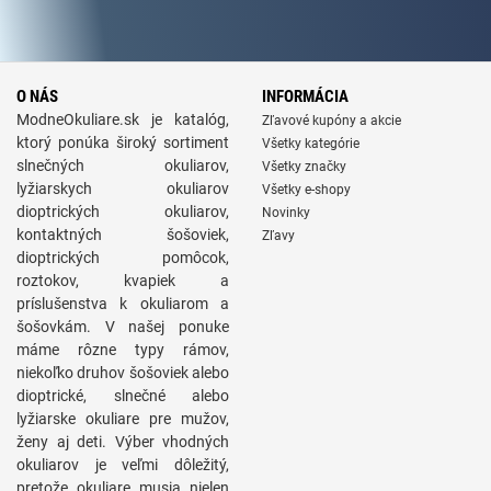
O NÁS
INFORMÁCIA
ModneOkuliare.sk je katalóg,
Zľavové kupóny a akcie
ktorý ponúka široký sortiment
Všetky kategórie
slnečných okuliarov,
Všetky značky
lyžiarskych okuliarov
Všetky e-shopy
dioptrických okuliarov,
Novinky
kontaktných šošoviek,
Zľavy
dioptrických pomôcok,
roztokov, kvapiek a
príslušenstva k okuliarom a
šošovkám. V našej ponuke
máme rôzne typy rámov,
niekoľko druhov šošoviek alebo
dioptrické, slnečné alebo
lyžiarske okuliare pre mužov,
ženy aj deti. Výber vhodných
okuliarov je veľmi dôležitý,
pretože okuliare musia nielen