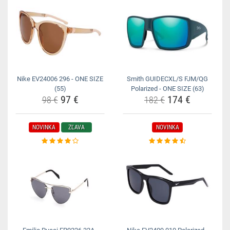
Nike EV24006 296 - ONE SIZE
Smith GUIDECXL/S FJM/QG
(55)
Polarized - ONE SIZE (63)
97 €
174 €
98 €
182 €
NOVINKA
ZĽAVA
NOVINKA